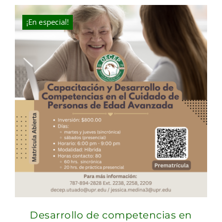
was:
is:
$100.00.
$70.00.
¡En especial!
Desarrollo de competencias en