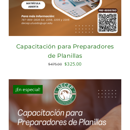
Capacitación para Preparadores
de Planillas
Original
Current
$
325.00
$
475.00
price
price
was:
is:
$475.00.
$325.00.
¡En especial!