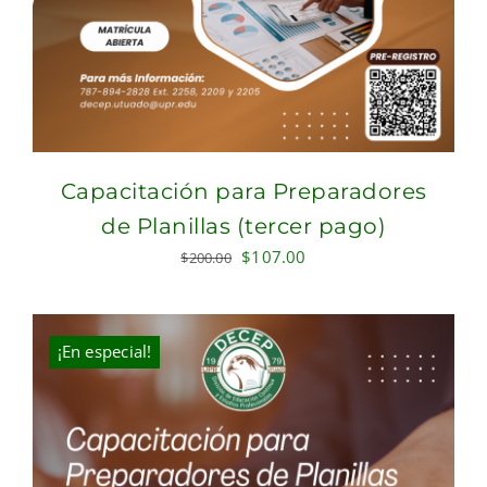
Capacitación para Preparadores
de Planillas (tercer pago)
Original
Current
$
107.00
$
200.00
price
price
was:
is:
$200.00.
$107.00.
¡En especial!