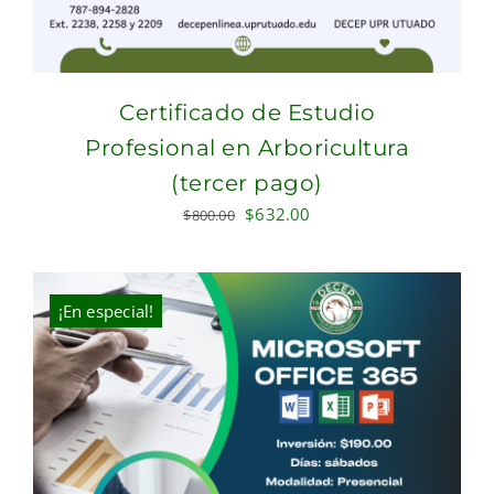
Certificado de Estudio
Profesional en Arboricultura
(tercer pago)
Original
Current
$
632.00
$
800.00
price
price
was:
is:
$800.00.
$632.00.
¡En especial!