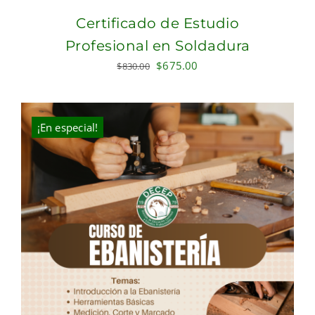
Certificado de Estudio
Profesional en Soldadura
Original
Current
$
675.00
$
830.00
price
price
was:
is:
$830.00.
$675.00.
¡En especial!