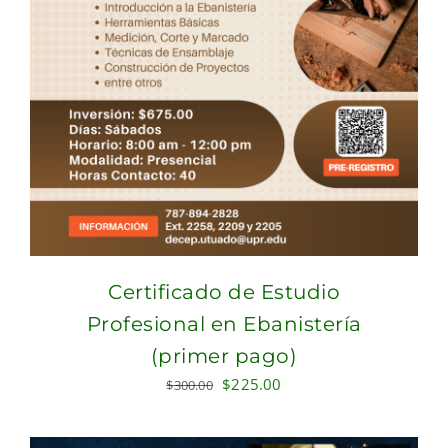
Certificado de Estudio
Profesional en Ebanistería
(primer pago)
Original
Current
$
225.00
$
300.00
price
price
was:
is: