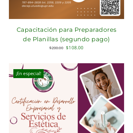
Capacitación para Preparadores
de Planillas (segundo pago)
Original
Current
$
108.00
$
200.00
price
price
was:
is:
$200.00.
$108.00.
¡En especial!