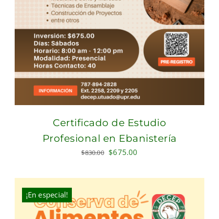
Certificado de Estudio
Profesional en Ebanistería
Original
Current
$
675.00
$
830.00
price
price
was:
is:
$830.00.
$675.00.
¡En especial!