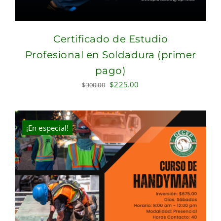
Certificado de Estudio
Profesional en Soldadura (primer
pago)
Original
Current
$
225.00
$
300.00
price
price
was:
is:
$300.00.
$225.00.
¡En especial!