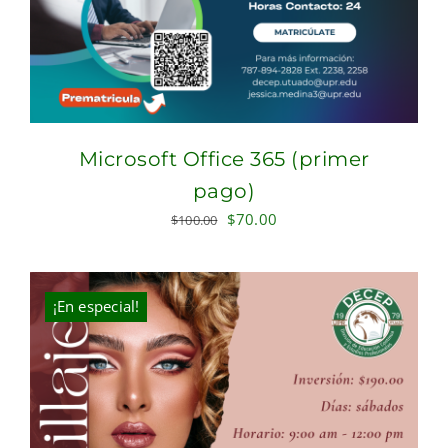
Microsoft Office 365 (primer
pago)
Original
Current
$
70.00
$
100.00
price
price
was:
is:
$100.00.
$70.00.
¡En especial!