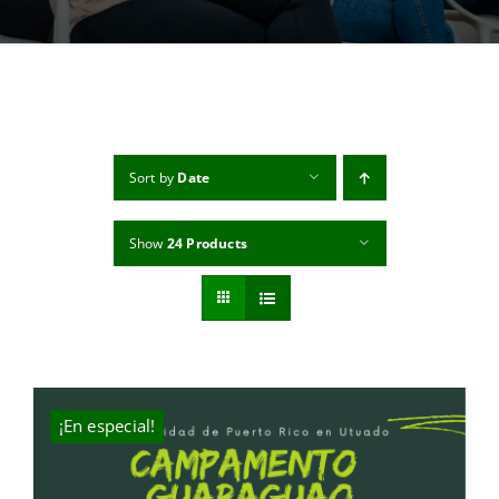
MI CUENTA
CARRITO
Sort by
Date
Show
24 Products
¡En especial!