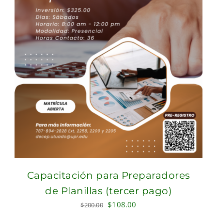
Capacitación para Preparadores
de Planillas (tercer pago)
Original
Current
$
108.00
$
200.00
price
price