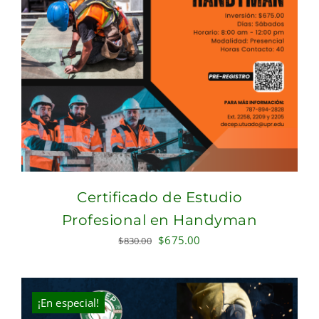
Certificado de Estudio
Profesional en Handyman
Original
Current
$
675.00
$
830.00
price
price
was:
is:
$830.00.
$675.00.
¡En especial!