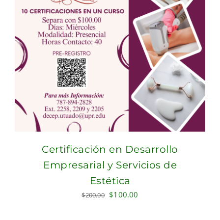
Certificación en Desarrollo
Empresarial y Servicios de
Estética
Original
Current
$
100.00
$
200.00
price
price
was:
is: