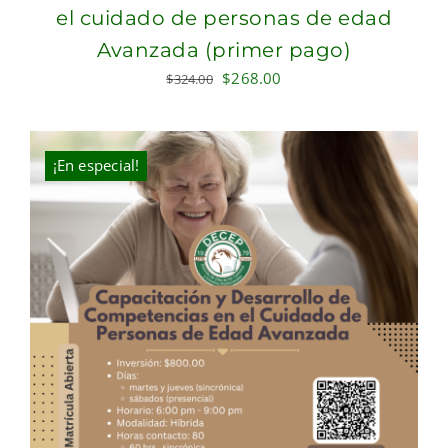
el cuidado de personas de edad
Avanzada (primer pago)
Original
Current
$
268.00
$
324.00
price
price
was:
is:
$324.00.
$268.00.
¡En especial!