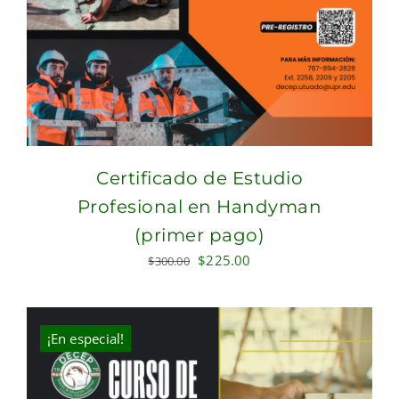
Certificado de Estudio
Profesional en Handyman
(primer pago)
Original
Current
$
225.00
$
300.00
price
price
was:
is:
$300.00.
$225.00.
¡En especial!