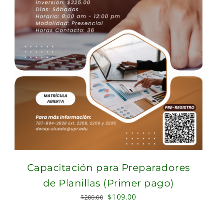
Capacitación para Preparadores
de Planillas (Primer pago)
Original
Current
$
109.00
$
200.00
price
price