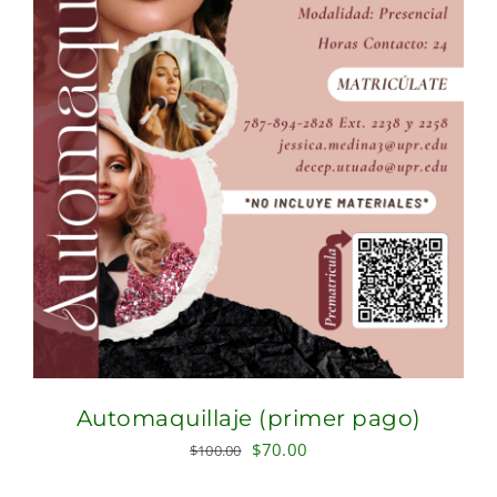
Automaquillaje (primer pago)
Original
Current
$
70.00
$
100.00
price
price