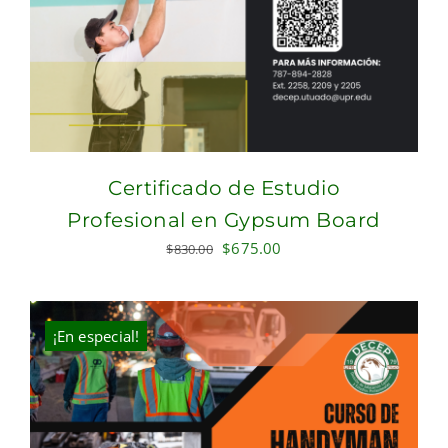
Certificado de Estudio
Profesional en Gypsum Board
Original
Current
$
675.00
$
830.00
price
price
was:
is:
$830.00.
$675.00.
¡En especial!