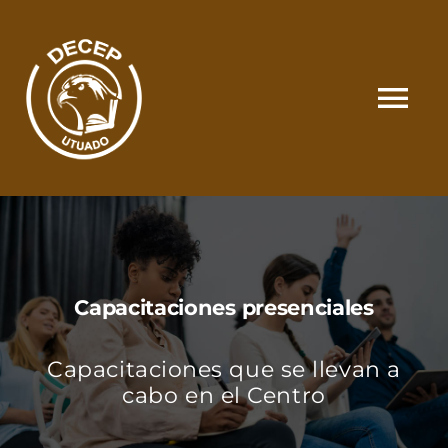
Skip
to
content
Tog
Nav
SOMOS
CATÁLOGO
Capacitaciones presenciales
MATRÍCULA Y PAGOS
Capacitaciones que se llevan a
CONTACTO
cabo en el Centro