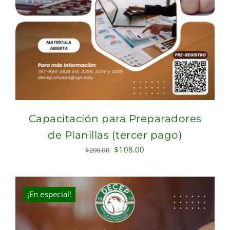
Capacitación para Preparadores
de Planillas (tercer pago)
Original
Current
$
108.00
$
200.00
price
price
was:
is:
$200.00.
$108.00.
¡En especial!