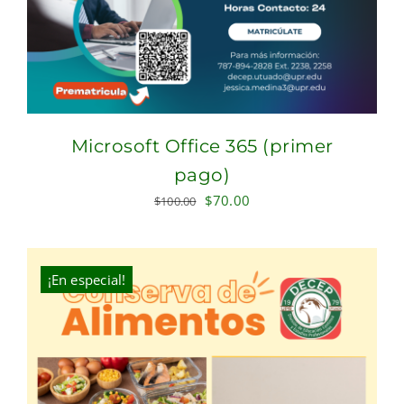
Microsoft Office 365 (primer
pago)
Original
Current
$
70.00
$
100.00
price
price
was:
is:
$100.00.
$70.00.
¡En especial!