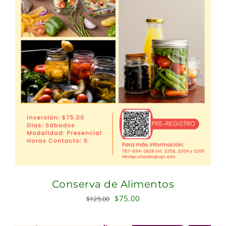
Conserva de Alimentos
Original
Current
$
75.00
$
125.00
price
price
was:
is: