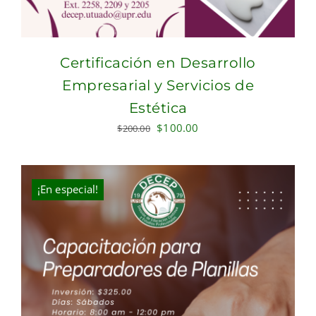
Certificación en Desarrollo
Empresarial y Servicios de
Estética
Original
Current
$
100.00
$
200.00
price
price
was:
is:
$200.00.
$100.00.
¡En especial!