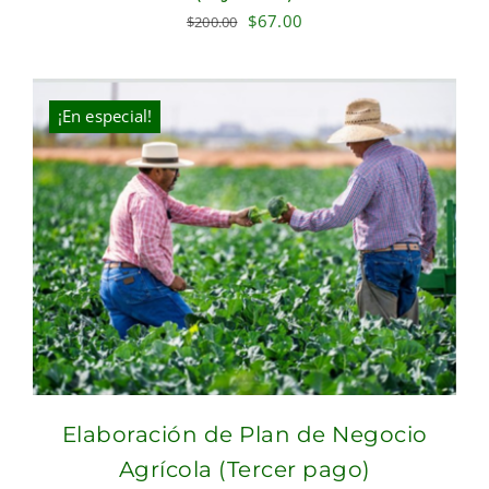
Original
Current
$
67.00
$
200.00
price
price
was:
is:
$200.00.
$67.00.
¡En especial!
Elaboración de Plan de Negocio
Agrícola (Tercer pago)