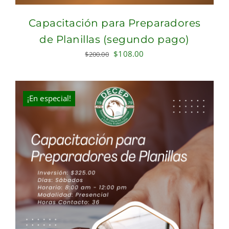
Capacitación para Preparadores
de Planillas (segundo pago)
Original
Current
$
108.00
$
200.00
price
price
was:
is:
$200.00.
$108.00.
¡En especial!