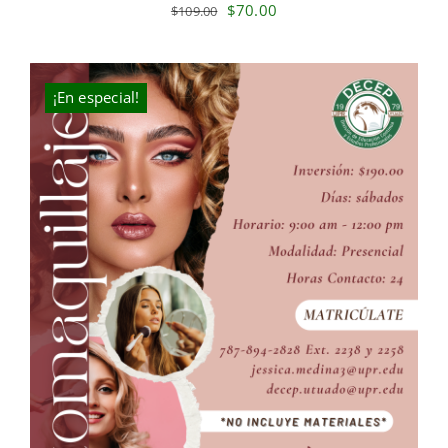
Original
Current
$
70.00
$
109.00
price
price
was:
is:
$109.00.
$70.00.
¡En especial!