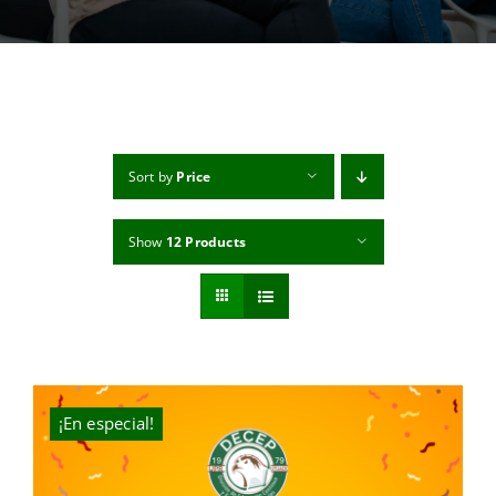
MI CUENTA
CARRITO
Sort by
Price
Show
12 Products
¡En especial!