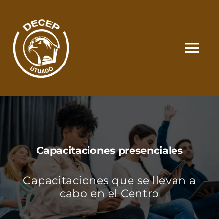
Skip
to
content
Tog
Nav
SOMOS
CATÁLOGO
Capacitaciones presenciales
MATRÍCULA Y PAGOS
Capacitaciones que se llevan a
CONTACTO
cabo en el Centro