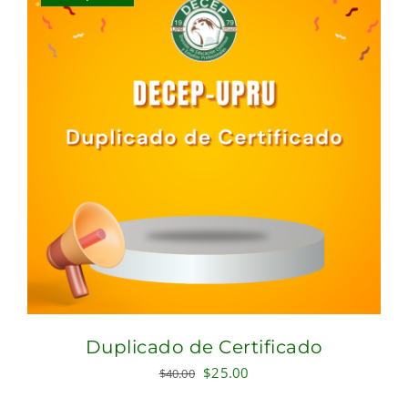
Duplicado de Certificado
Original
Current
$
25.00
$
40.00
price
price