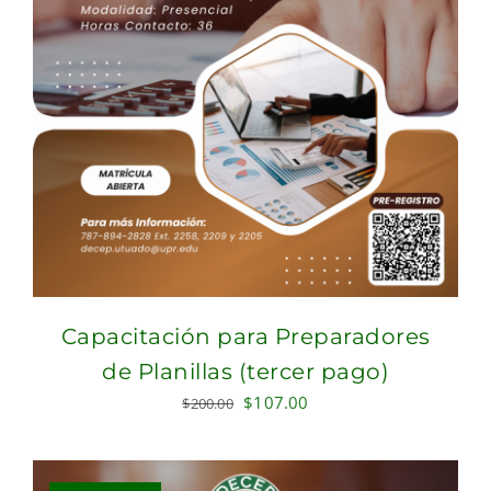
Capacitación para Preparadores
de Planillas (tercer pago)
Original
Current
$
107.00
$
200.00
price
price
was:
is:
$200.00.
$107.00.