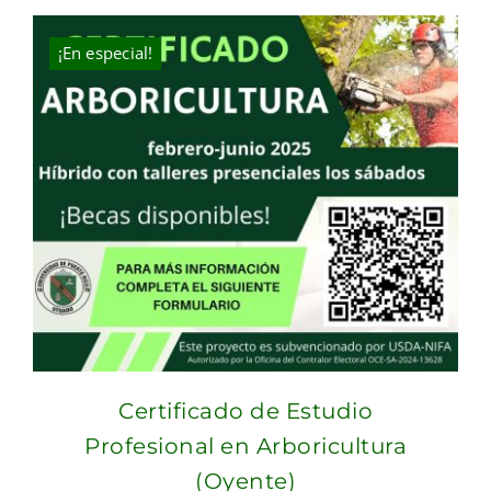
was:
is:
$40.00.
$25.00.
¡En especial!
Certificado de Estudio
Profesional en Arboricultura
(Oyente)