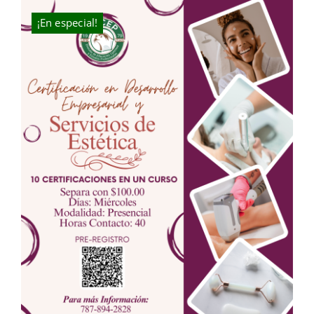
$125.00.
$75.00.
¡En especial!