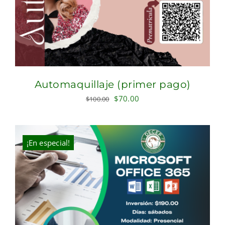
Automaquillaje (primer pago)
Original
Current
$
70.00
$
100.00
price
price
was:
is:
$100.00.
$70.00.
¡En especial!