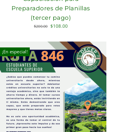
Preparadores de Planillas
(tercer pago)
Original
Current
$
108.00
$
200.00
price
price
was:
is:
$200.00.
$108.00.
¡En especial!