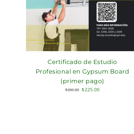
Certificado de Estudio
Profesional en Gypsum Board
(primer pago)
Original
Current
$
225.00
$
300.00
price
price
was:
is:
$300.00.
$225.00.