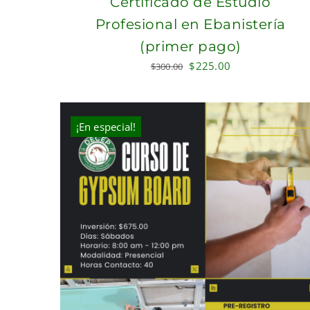
Certificado de Estudio
Profesional en Ebanistería
(primer pago)
Original
Current
$
225.00
$
300.00
price
price
was:
is:
$300.00.
$225.00.
¡En especial!