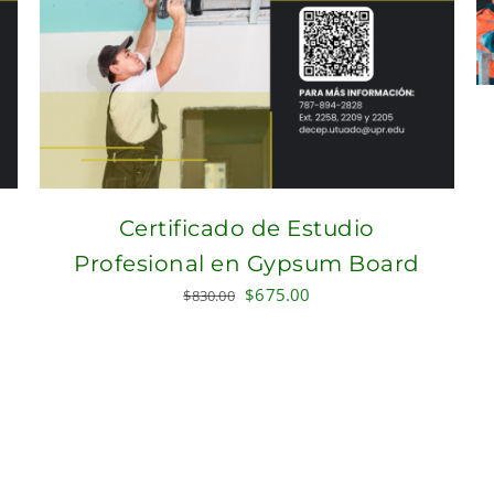
Certificado de Estudio
Profesional en Gypsum Board
Original
Current
$
675.00
$
830.00
price
price
was:
is:
$830.00.
$675.00.