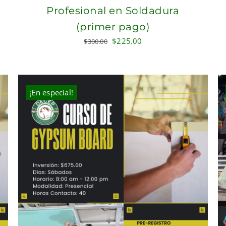
Profesional en Soldadura
(primer pago)
Original
Current
$
225.00
$
300.00
price
price
was:
is:
$300.00.
$225.00.
¡En especial!