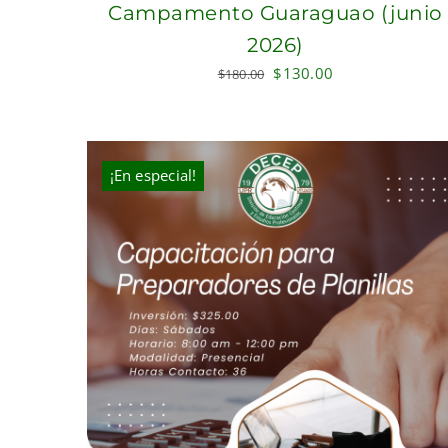
Campamento Guaraguao (junio
2026)
Original
Current
$
130.00
$
180.00
price
price
was:
is:
$180.00.
$130.00.
¡En especial!