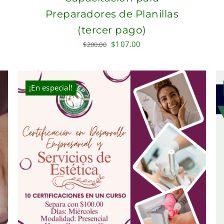
Preparadores de Planillas
(tercer pago)
Original
Current
$
107.00
$
200.00
price
price
was:
is:
$200.00.
$107.00.
¡En especial!