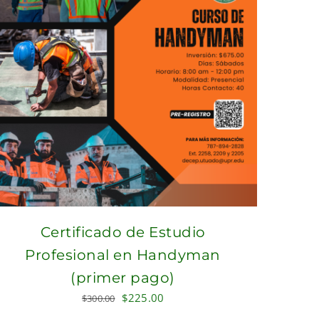
Certificado de Estudio
Profesional en Handyman
(primer pago)
Original
Current
$
225.00
$
300.00
price
price