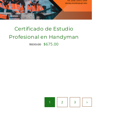
Certificado de Estudio
Profesional en Handyman
Original
Current
$
675.00
$
830.00
price
price
was:
is:
$830.00.
$675.00.
1
2
3