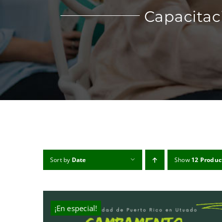
Capacitac
Sort by
Date
Show
12 Produc
¡En especial!