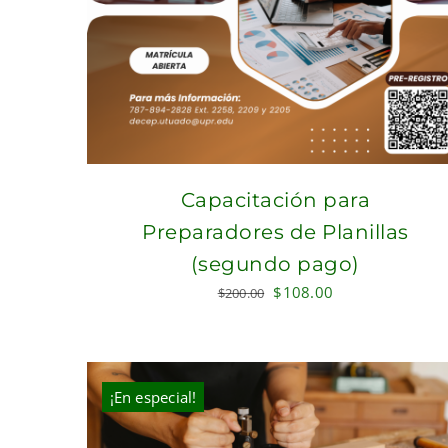
Capacitación para
Preparadores de Planillas
(segundo pago)
Original
Current
$
108.00
$
200.00
price
price
was:
is:
$200.00.
$108.00.
¡En especial!