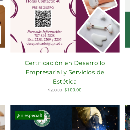
Certificación en Desarrollo
Empresarial y Servicios de
Estética
Original
Current
$
100.00
$
200.00
price
price
was:
is:
$200.00.
$100.00.
¡En especial!