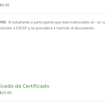
Original
Current
$
5.00
price
price
was:
is:
IVO:
El estudiante o participante que este matriculado en un c
$10.00.
$5.00.
solicitar a DECEP y se procederá a tramitar el documento.
icado de Certificado
Original
Current
$
25.00
price
price
was:
is: