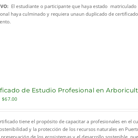
IVO:
El estudiante o participante que haya estado matriculado 
$40.00.
$25.00.
ional haya culminado y requiera unaun duplicado de certificado 
ento.
ificado de Estudio Profesional en Arboricul
Original
Current
$
67.00
price
price
was:
is:
ertificado tiene el propósito de capacitar a profesionales en e
$200.00.
$67.00.
sostenibilidad y la protección de los recursos naturales en Puer
 preservación de los ecosistemas y el desarrollo sostenible, pu