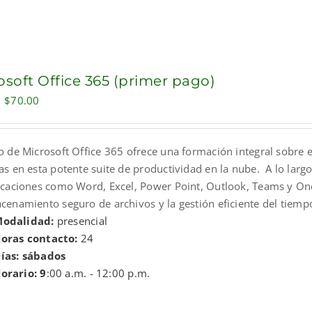
osoft Office 365 (primer pago)
Original
Current
$
70.00
price
price
was:
is:
o de Microsoft Office 365 ofrece una formación integral sobre e
$100.00.
$70.00.
as en esta potente suite de productividad en la nube. A lo larg
licaciones como Word, Excel, Power Point, Outlook, Teams y One
cenamiento seguro de archivos y la gestión eficiente del tiempo
odalidad:
presencial
oras contacto:
24
ías: sábados
orario: 9
:00 a.m. - 12:00 p.m.