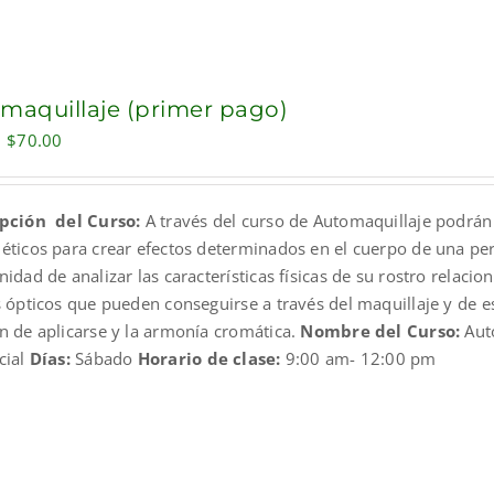
maquillaje (primer pago)
Original
Current
$
70.00
price
price
was:
is:
pción del Curso:
A través del curso de Automaquillaje podrán 
$100.00.
$70.00.
éticos para crear efectos determinados en el cuerpo de una pers
idad de analizar las características físicas de su rostro relacio
s ópticos que pueden conseguirse a través del maquillaje y de e
n de aplicarse y la armonía cromática.
Nombre del Curso:
Aut
cial
Días:
Sábado
Horario de clase:
9:00 am- 12:00 pm