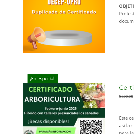
OBJET
Profes
docum
¡En especial!
Cert
$
200.00
Este c
así la 
para la