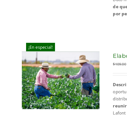
de que
por pe
¡En especial!
Elab
$
109.00
Descri
oportu
distri
reunir
Lafont