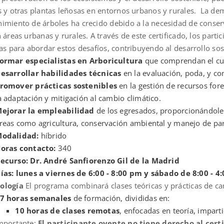
s y otras plantas leñosas en entornos urbanos y rurales. La de
imiento de árboles ha crecido debido a la necesidad de conserv
 áreas urbanas y rurales. A través de este certificado, los part
cas para abordar estos desafíos, contribuyendo al desarrollo so
ormar especialistas en Arboricultura
que comprendan el cu
esarrollar habilidades técnicas
en la evaluación, poda, y co
romover prácticas sostenibles
en la gestión de recursos for
a adaptación y mitigación al cambio climático.
ejorar la empleabilidad
de los egresados, proporcionándoles
reas como agricultura, conservación ambiental y manejo de par
odalidad:
híbrido
oras contacto:
340
ecurso: Dr. André Sanfiorenzo Gil de la Madrid
ías: lunes a viernes de 6:00 - 8:00 pm y sábado de 8:00 - 4:
ología
El programa combinará clases teóricas y prácticas de ca
7 horas semanales
de formación, divididas en:
10 horas de clases remotas
, enfocadas en teoría, impart
mportante:
El participante oyente no tiene derecho al cert