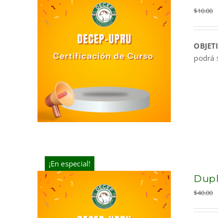
$
10.00
OBJET
podrá 
¡En especial!
Dupl
$
40.00