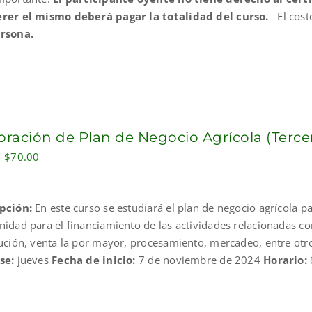
rer el mismo deberá pagar la totalidad del curso.
El cost
rsona.
oración de Plan de Negocio Agrícola (Terce
Original
Current
$
70.00
price
price
was:
is:
pción:
En este curso se estudiará el plan de negocio agrícola p
$109.00.
$70.00.
nidad para el financiamiento de las actividades relacionadas co
bución, venta la por mayor, procesamiento, mercadeo, entre otr
se:
jueves
Fecha de inicio:
7 de noviembre de 2024
Horario: