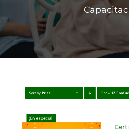
Capacitac
Sort by
Price
Show
12 Produc
¡En especial!
Cert