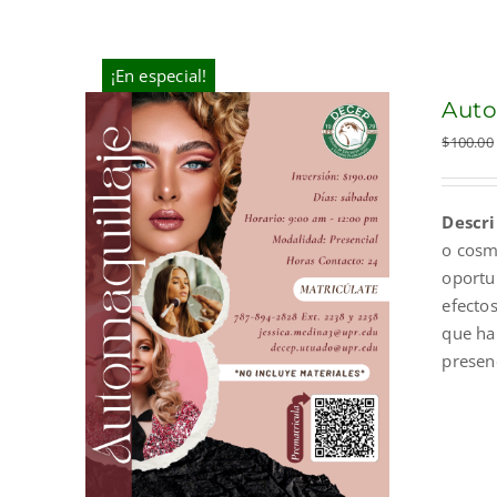
¡En especial!
Auto
$
100.00
Descri
o cosm
oportun
efecto
que ha
presen