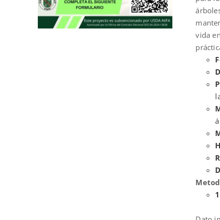
árbole
manten
vida en
prácti
F
D
P
l
M
á
M
H
R
D
Metod
1
Dato i