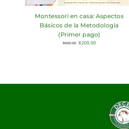
Montessori en casa: Aspectos
Básicos de la Metodología
(Primer pago)
Original
Current
$
200.00
$
600.00
price
price
was:
is:
$600.00.
$200.00.