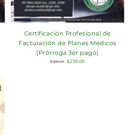
Certificación Profesional de
Facturación de Planes Médicos
(Prórroga 3er pago)
Original
Current
$
250.00
$
300.00
price
price
was:
is:
$300.00.
$250.00.