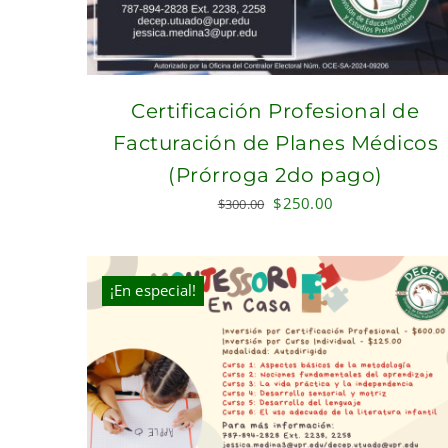
Certificación Profesional de
Facturación de Planes Médicos
(Prórroga 2do pago)
Original
Current
$
250.00
$
300.00
price
price
was:
is:
$300.00.
$250.00.
¡En especial!