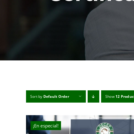
Sort by
Default Order
Show
12 Produc
¡En especial!