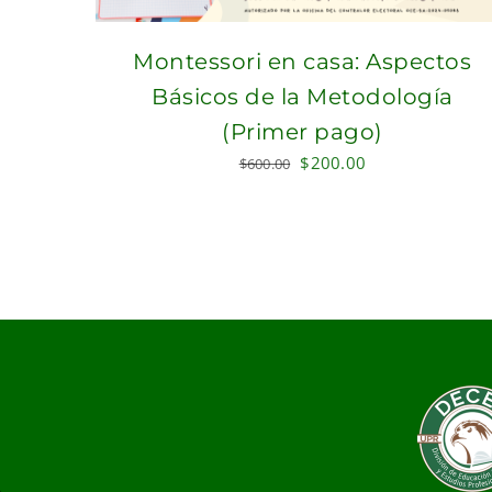
Montessori en casa: Aspectos
Básicos de la Metodología
(Primer pago)
Original
Current
$
200.00
$
600.00
price
price
was:
is:
$600.00.
$200.00.