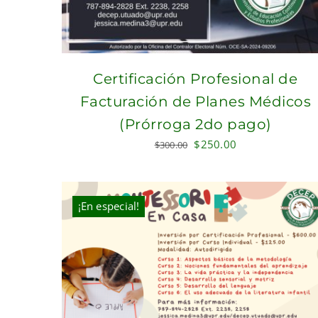
Certificación Profesional de
Facturación de Planes Médicos
(Prórroga 2do pago)
Original
Current
$
250.00
$
300.00
price
price
was:
is:
$300.00.
$250.00.
¡En especial!