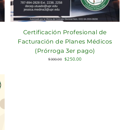
Certificación Profesional de
Facturación de Planes Médicos
(Prórroga 3er pago)
Original
Current
$
250.00
$
300.00
price
price
was:
is:
$300.00.
$250.00.