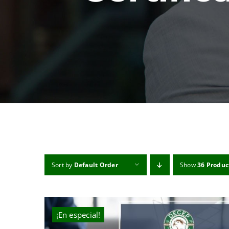
Sort by
Default Order
Show
36 Produc
¡En especial!