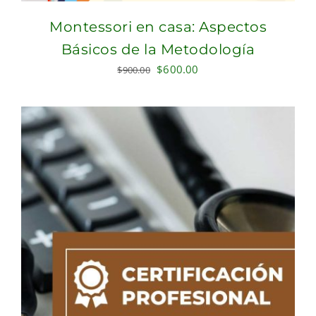
Montessori en casa: Aspectos
Básicos de la Metodología
Original
Current
$
600.00
$
900.00
price
price
was:
is:
$900.00.
$600.00.