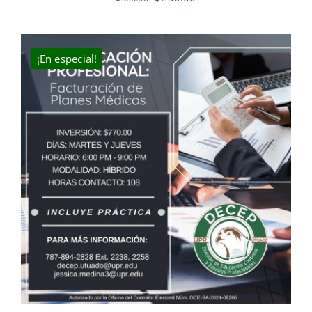
price
price
was:
is:
$300.00.
$250.00.
¡En especial!