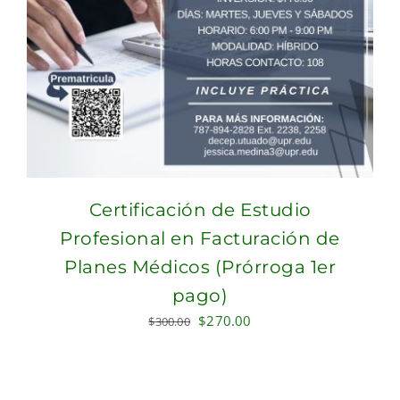
Certificación de Estudio
Profesional en Facturación de
Planes Médicos (Prórroga 1er
pago)
Original
Current
$
270.00
$
300.00
price
price
was:
is:
$300.00.
$270.00.