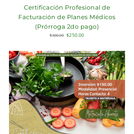
Certificación Profesional de
Facturación de Planes Médicos
(Prórroga 2do pago)
Original
Current
$
250.00
$
300.00
price
price
was:
is:
$300.00.
$250.00.