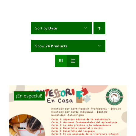
MI CUENTA
CARRITO
Sort by
Date
Show
24 Products
¡En especial!