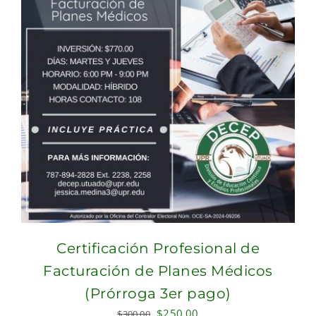
Certificación Profesional de
Facturación de Planes Médicos
(Prórroga 3er pago)
Original
Current
$
250.00
$
300.00