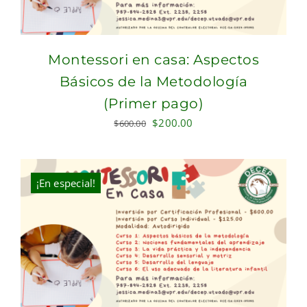
Montessori en casa: Aspectos
Básicos de la Metodología
(Primer pago)
Original
Current
$
200.00
$
600.00
price
price
was:
is:
$600.00.
$200.00.
¡En especial!