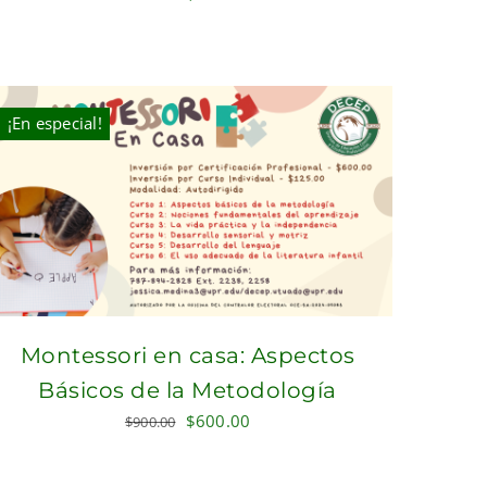
price
price
was:
is:
$300.00.
$250.00.
¡En especial!
Montessori en casa: Aspectos
Básicos de la Metodología
Original
Current
$
600.00
$
900.00
price
price
was:
is: