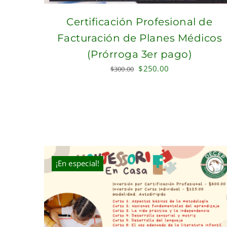
Certificación Profesional de
Facturación de Planes Médicos
(Prórroga 3er pago)
Original
Current
$
250.00
$
300.00
price
price
was:
is:
$300.00.
$250.00.
¡En especial!