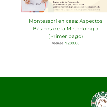
Montessori en casa: Aspectos
Básicos de la Metodología
(Primer pago)
Original
Current
$
200.00
$
600.00
price
price
was:
is:
$600.00.
$200.00.