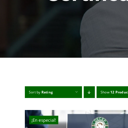
Sort by
Rating
Show
12 Produc
¡En especial!