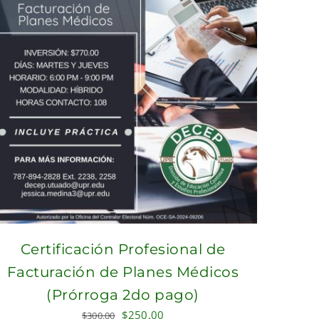
Certificación Profesional de
Facturación de Planes Médicos
(Prórroga 2do pago)
Original
Current
$
250.00
$
300.00