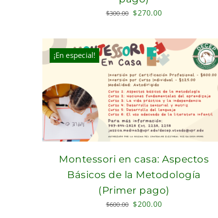
Original
Current
$
270.00
$
300.00
price
price
was:
is:
$300.00.
$270.00.
¡En especial!
Montessori en casa: Aspectos
Básicos de la Metodología
(Primer pago)
Original
Current
$
200.00
$
600.00
price
price