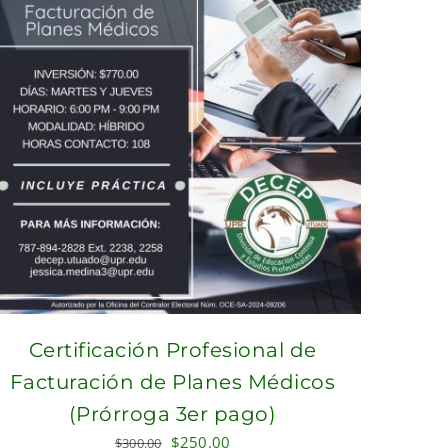
Certificación Profesional de
Facturación de Planes Médicos
(Prórroga 3er pago)
Original
Current
$
250.00
$
300.00