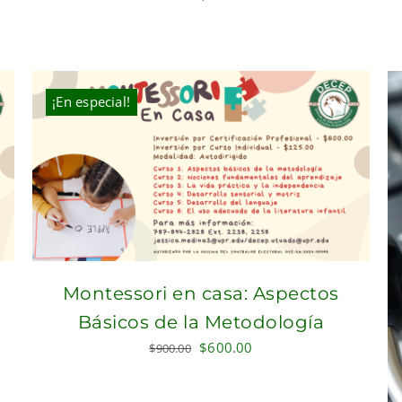
price
price
was:
is:
$300.00.
$250.00.
¡En especial!
Montessori en casa: Aspectos
Básicos de la Metodología
Original
Current
$
600.00
$
900.00
price
price
was:
is: