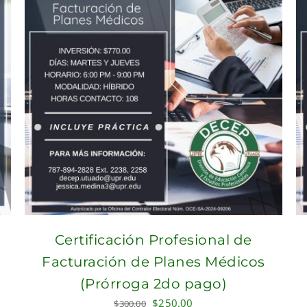
Certificación Profesional de
Facturación de Planes Médicos
(Prórroga 2do pago)
Original
Current
$
250.00
$
300.00