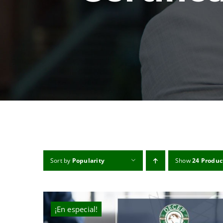
Sort by
Popularity
Show
24 Produc
¡En especial!