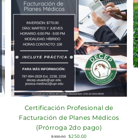
Certificación Profesional de
Facturación de Planes Médicos
(Prórroga 2do pago)
Original
Current
$
250.00
$
300.00