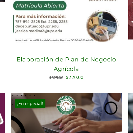
Elaboración de Plan de Negocio
Agrícola
Original
Current
$
220.00
$
325.00
price
price
was:
is:
$325.00.
$220.00.
¡En especial!