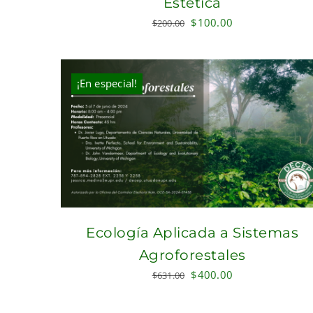
Estética
Original
Current
$
100.00
$
200.00
price
price
was:
is:
$200.00.
$100.00.
¡En especial!
Ecología Aplicada a Sistemas
Agroforestales
Original
Current
$
400.00
$
631.00
price
price
was:
is: