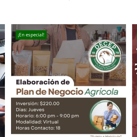
price
price
was:
is:
$300.00.
$250.00.
¡En especial!