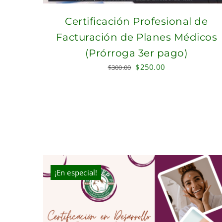
Certificación Profesional de
Facturación de Planes Médicos
(Prórroga 3er pago)
Original
Current
$
250.00
$
300.00
price
price
was:
is:
$300.00.
$250.00.
¡En especial!