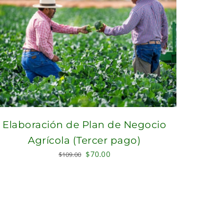
Elaboración de Plan de Negocio
Agrícola (Tercer pago)
Original
Current
$
70.00
$
109.00
price
price
was:
is:
$109.00.
$70.00.