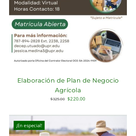
Elaboración de Plan de Negocio
Agrícola
Original
Current
$
220.00
$
325.00
price
price
was:
is:
$325.00.
$220.00.
¡En especial!