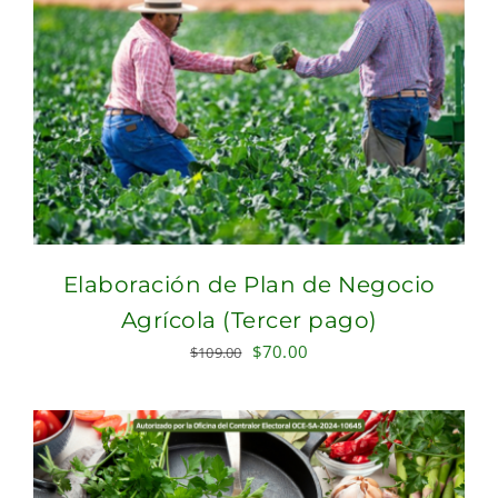
Elaboración de Plan de Negocio
Agrícola (Tercer pago)
Original
Current
$
70.00
$
109.00
price
price
was:
is:
$109.00.
$70.00.