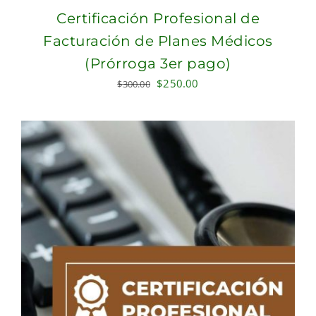
Certificación Profesional de
Facturación de Planes Médicos
(Prórroga 3er pago)
Original
Current
$
250.00
$
300.00
price
price
was:
is:
$300.00.
$250.00.