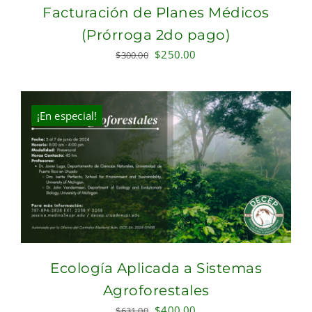
Facturación de Planes Médicos
(Prórroga 2do pago)
Original
Current
$
250.00
$
300.00
price
price
was:
is:
$300.00.
$250.00.
¡En especial!
Ecología Aplicada a Sistemas
Agroforestales
Original
Current
$
400.00
$
631.00