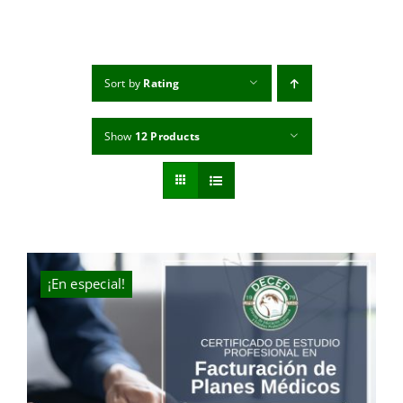
MI CUENTA
CARRITO
Sort by
Rating
Show
12 Products
¡En especial!