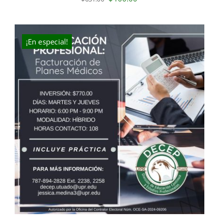
price
price
was:
is:
$631.00.
$400.00.
¡En especial!