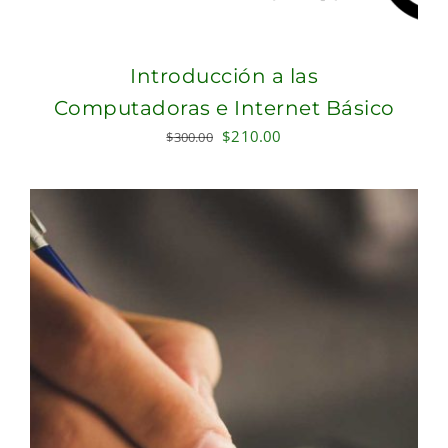
Introducción a las
Computadoras e Internet Básico
Original
Current
$
210.00
$
300.00
price
price
was:
is:
$300.00.
$210.00.