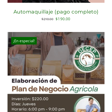
Automaquillaje (pago completo)
Original
Current
$
190.00
$
210.00
price
price
was:
is:
$210.00.
$190.00.
¡En especial!