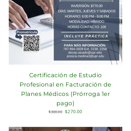
Certificación de Estudio
Profesional en Facturación de
Planes Médicos (Prórroga 1er
pago)
Original
Current
$
270.00
$
300.00
price
price
was:
is: