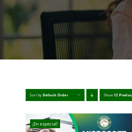
Sort by
Default Order
Show
12 Produc
¡En especial!