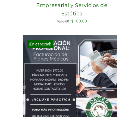
Empresarial y Servicios de
Estética
Original
Current
$
100.00
$
200.00
price
price
was:
is:
$200.00.
$100.00.
¡En especial!