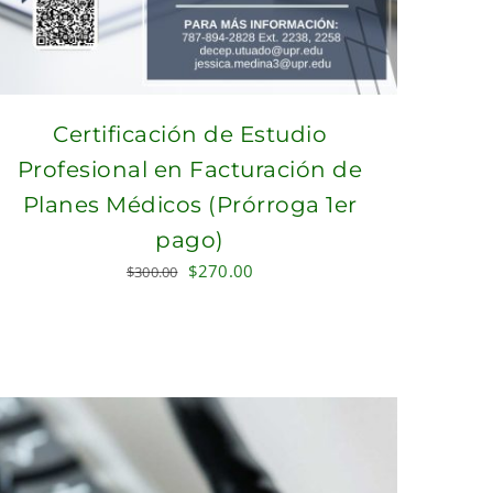
Certificación de Estudio
Profesional en Facturación de
Planes Médicos (Prórroga 1er
pago)
Original
Current
$
270.00
$
300.00
price
price
was:
is:
$300.00.
$270.00.