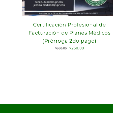
Certificación Profesional de
Facturación de Planes Médicos
(Prórroga 2do pago)
Original
Current
$
250.00
$
300.00
price
price
was:
is:
$300.00.
$250.00.