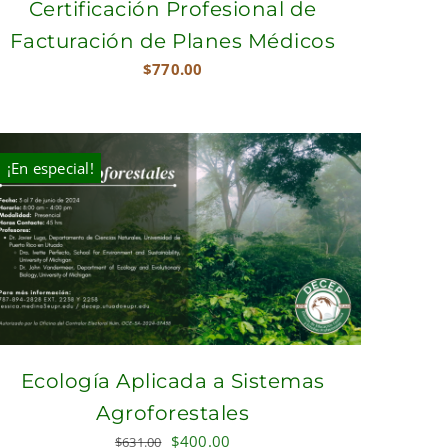
Certificación Profesional de
Facturación de Planes Médicos
$
770.00
¡En especial!
Ecología Aplicada a Sistemas
Agroforestales
Original
Current
$
400.00
$
631.00