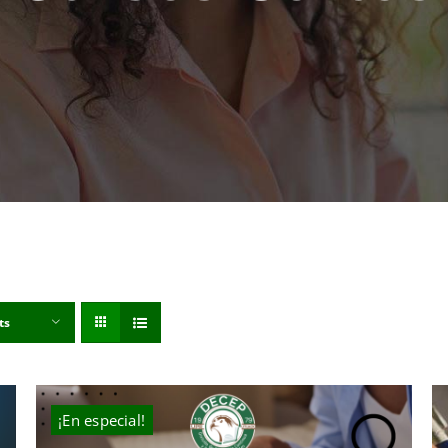
ts
¡En especial!