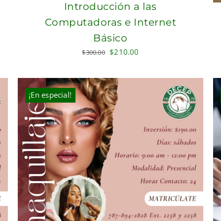
Introducción a las
Computadoras e Internet
Básico
Original
Current
$
210.00
$
300.00
price
price
was:
is:
$300.00.
$210.00.
¡En especial!