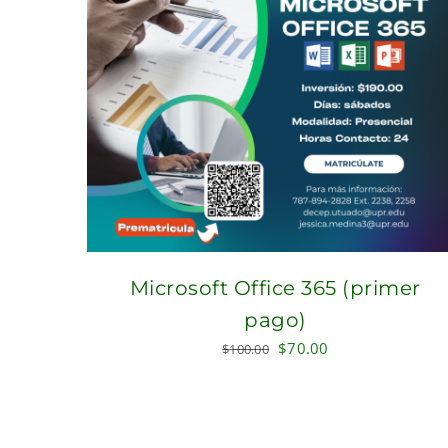
Microsoft Office 365 (primer
pago)
Original
Current
$
70.00
$
100.00
price
price
was:
is:
$100.00.
$70.00.