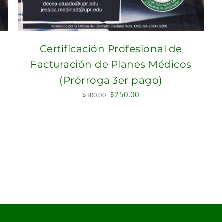
Certificación Profesional de
Facturación de Planes Médicos
(Prórroga 3er pago)
Original
Current
$
250.00
$
300.00
price
price
was:
is:
$300.00.
$250.00.