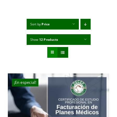
MI CUENTA
CARRITO
Sort by
Price
Show
12 Products
¡En especial!