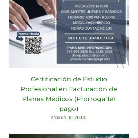
Certificación de Estudio
Profesional en Facturación de
Planes Médicos (Prórroga 1er
pago)
Original
Current
$
270.00
$
300.00
price
price
was:
is: