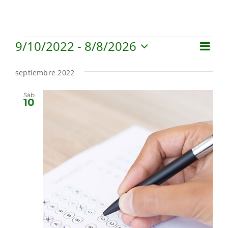
MI CUENTA
CARRITO
Events
9/10/2022
 - 
8/8/2026
Eve
View
List
Select
Vie
Navi
date.
septiembre 2022
Navi
Sáb
10