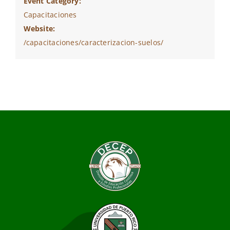
Event Category:
Capacitaciones
Website:
/capacitaciones/caracterizacion-suelos/