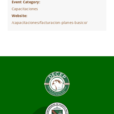
Event Category:
Capacitaciones
Website:
/capacitaciones/facturacion-planes-basico/