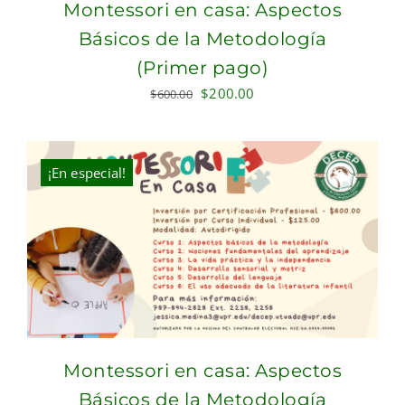
Montessori en casa: Aspectos
Básicos de la Metodología
(Primer pago)
Original
Current
$
200.00
$
600.00
price
price
was:
is:
$600.00.
$200.00.
¡En especial!
Montessori en casa: Aspectos
Básicos de la Metodología