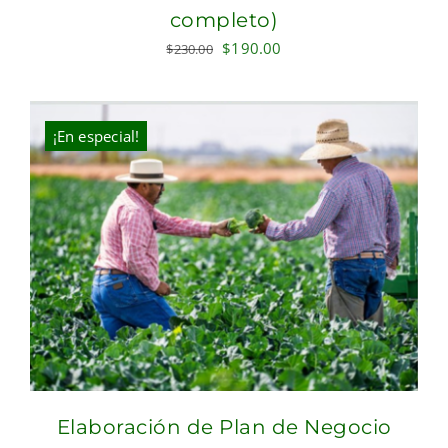
completo)
Original
Current
$
190.00
$
230.00
price
price
was:
is:
$230.00.
$190.00.
¡En especial!
Elaboración de Plan de Negocio