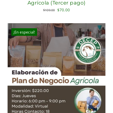
Agrícola (Tercer pago)
Original
Current
$
70.00
$
109.00
price
price
was:
is:
$109.00.
$70.00.
¡En especial!