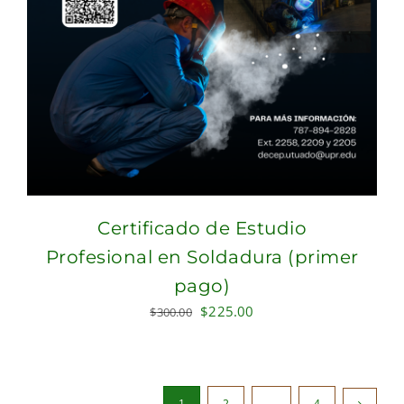
Certificado de Estudio
Profesional en Soldadura (primer
pago)
Original
Current
$
225.00
$
300.00
price
price
was:
is:
$300.00.
$225.00.
1
2
…
4