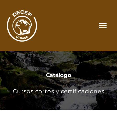
Skip
to
content
Tog
Nav
SOMOS
CATÁLOGO
Catálogo
MATRÍCULA Y PAGOS
Cursos cortos y certificaciones
CONTACTO