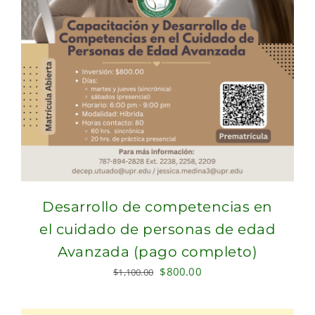
Desarrollo de competencias en
el cuidado de personas de edad
Avanzada (pago completo)
Original
Current
$
800.00
$
1,100.00
price
price
was:
is: