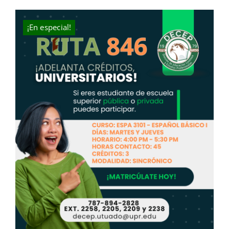
was:
is:
$631.00.
$400.00.
¡En especial!