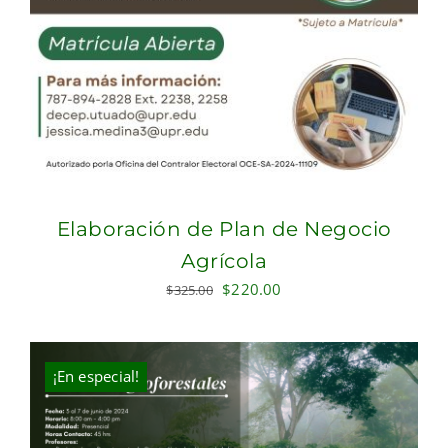
Elaboración de Plan de Negocio
Agrícola
Original
Current
$
220.00
$
325.00
price
price
was:
is:
$325.00.
$220.00.
¡En especial!