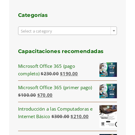
Categorías

Select a category
Capacitaciones recomendadas
Microsoft Office 365 (pago
Original
Current
completo)
$
230.00
$
190.00
price
price
Microsoft Office 365 (primer pago)
was:
is:
Original
Current
$
100.00
$
70.00
$230.00.
$190.00.
price
price
Introducción a las Computadoras e
was:
is:
Original
Current
Internet Básico
$
300.00
$
210.00
$100.00.
$70.00.
price
price
was:
is: