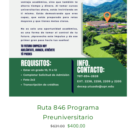
Ruta 846 Programa
Preuniversitario
Original
Current
$
400.00
$
631.00
price
price