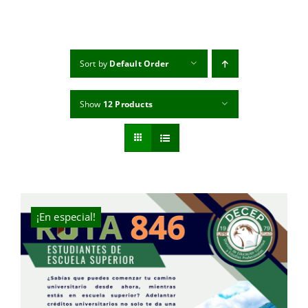
MI CUENTA
CARRITO
Sort by
Default Order
Show
12 Products
¡En especial!