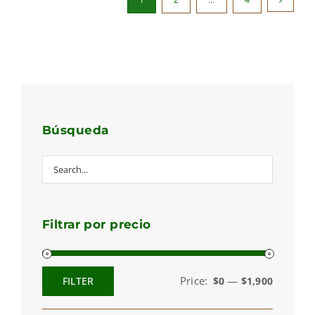
Búsqueda
Filtrar por precio
Price:
—
FILTER
$0
$1,900
Min
Max
price
price