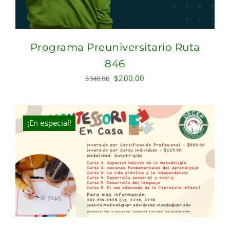
Programa Preuniversitario Ruta
846
Original
Current
$
200.00
$
340.00
price
price
was:
is:
$340.00.
$200.00.
¡En especial!