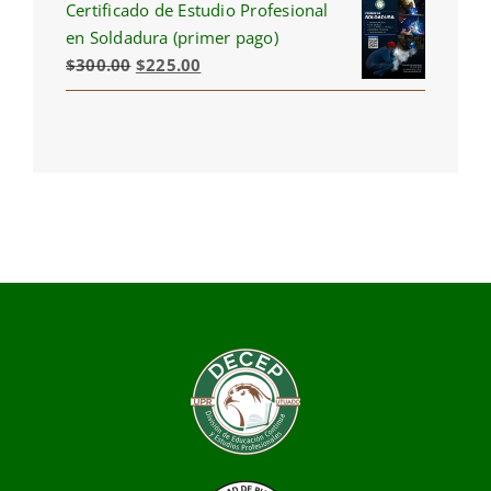
Certificado de Estudio Profesional
$300.00.
$210.00.
en Soldadura (primer pago)
Original
Current
$
300.00
$
225.00
price
price
was:
is:
$300.00.
$225.00.