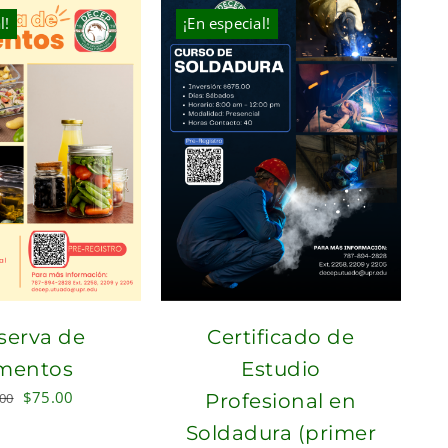
l!
¡En especial!
serva de
Certificado de
imentos
Estudio
Original
Current
$
75.00
.00
Profesional en
price
price
Soldadura (primer
was:
is: