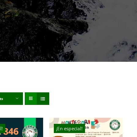
ts
l!
¡En especial!