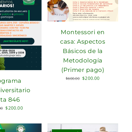
Montessori en
casa: Aspectos
Básicos de la
Metodología
(Primer pago)
Original
Current
$
200.00
$
600.00
ograma
price
price
versitario
was:
is:
ta 846
$600.00.
$200.00.
Original
Current
$
200.00
00
price
price
was:
is:
$340.00.
$200.00.