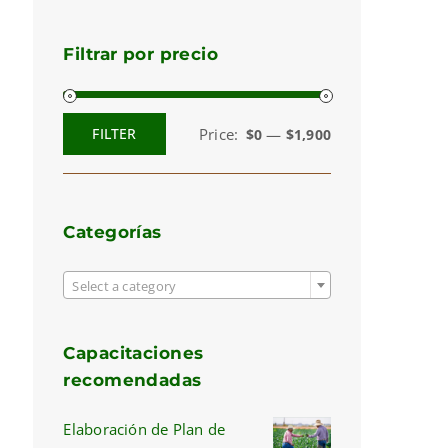
Filtrar por precio
Price:
—
FILTER
$0
$1,900
Min
Max
price
price
Categorías

Select a category
Capacitaciones
recomendadas
Elaboración de Plan de