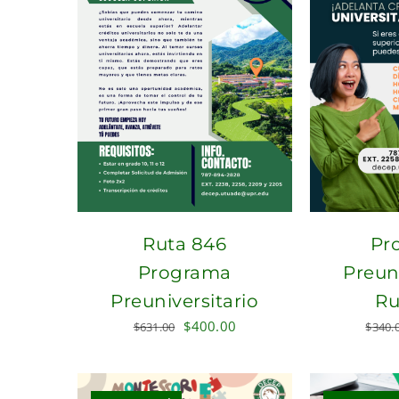
Ruta 846
Pr
Programa
Preuni
Preuniversitario
Ru
Original
Current
$
400.00
$
631.00
$
340.
price
price
was:
is:
$631.00.
$400.00.