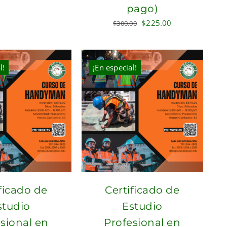
pago)
$125.00.
$75.00.
Original
Current
$
225.00
$
300.00
price
price
was:
is:
$300.00.
$225.00.
l!
¡En especial!
ficado de
Certificado de
studio
Estudio
sional en
Profesional en