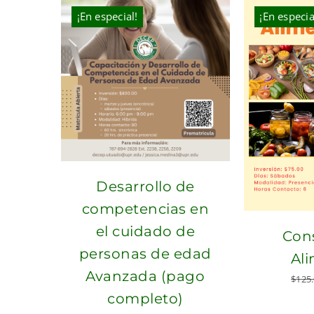
$325.00.
$220.00.
¡En especial!
¡En especia
Desarrollo de
competencias en
el cuidado de
Con
personas de edad
Al
Avanzada (pago
$
125
completo)