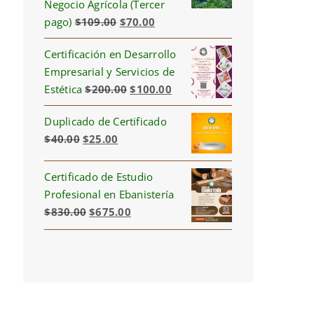
Negocio Agrícola (Tercer
Original
Current
pago)
$
109.00
$
70.00
price
price
Certificación en Desarrollo
was:
is:
Empresarial y Servicios de
$109.00.
$70.00.
Original
Current
Estética
$
200.00
$
100.00
price
price
Duplicado de Certificado
was:
is:
Original
Current
$
40.00
$
25.00
$200.00.
$100.00.
price
price
was:
is:
Certificado de Estudio
$40.00.
$25.00.
Profesional en Ebanistería
Original
Current
$
830.00
$
675.00
price
price
was:
is:
$830.00.
$675.00.