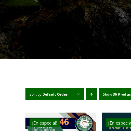
Sort by
Default Order
Show
36 Produc
¡En especial!
¡En especia