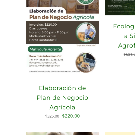
Ecolog
a S
Agrof
$
631.
Elaboración de
Plan de Negocio
Agrícola
Original
Current
$
220.00
$
325.00
price
price
was:
is: