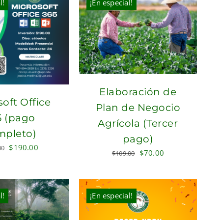
l!
¡En especial!
Elaboración de
oft Office
Plan de Negocio
5 (pago
Agrícola (Tercer
mpleto)
pago)
Original
Current
$
190.00
00
Original
Current
$
70.00
$
109.00
price
price
price
price
was:
is:
was:
is:
$230.00.
$190.00.
$109.00.
$70.00.
l!
¡En especial!