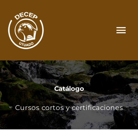
Skip
to
content
Tog
Nav
SOMOS
CATÁLOGO
Catálogo
MATRÍCULA Y PAGOS
Cursos cortos y certificaciones
CONTACTO