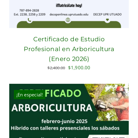
Certificado de Estudio
Profesional en Arboricultura
(Enero 2026)
Original
Current
$
1,900.00
$
2,400.00
price
price
was:
is:
$2,400.00.
$1,900.00.
¡En especial!