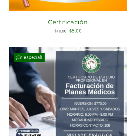
Certificación
Original
Current
$
5.00
$
10.00
price
price
was:
is:
$10.00.
$5.00.
¡En especial!