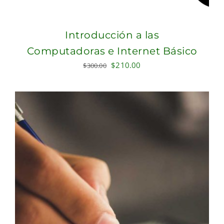
Introducción a las
Computadoras e Internet Básico
Original
Current
$
210.00
$
300.00
price
price
was:
is:
$300.00.
$210.00.