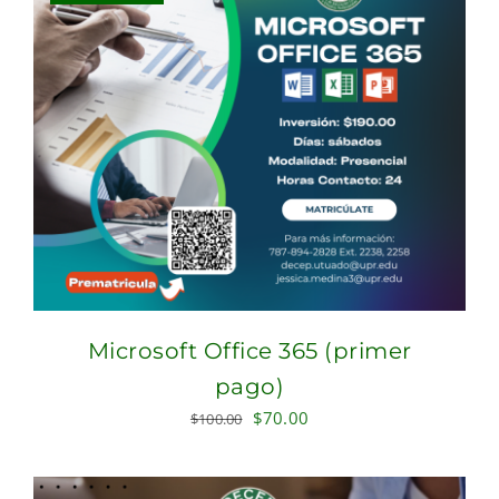
Microsoft Office 365 (primer
pago)
Original
Current
$
70.00
$
100.00
price
price
was:
is: