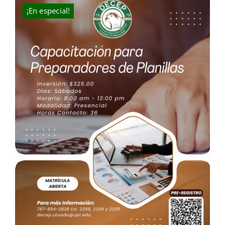
$200.00.
$109.00.
¡En especial!