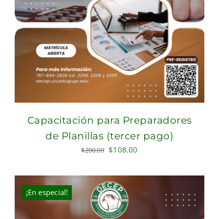
Capacitación para Preparadores
de Planillas (tercer pago)
Original
Current
$
108.00
$
200.00
price
price
was:
is:
$200.00.
$108.00.
¡En especial!