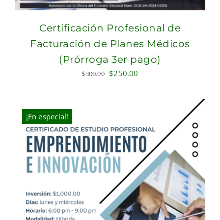
Certificación Profesional de
Facturación de Planes Médicos
(Prórroga 3er pago)
Original
Current
$
250.00
$
300.00
price
price
was:
is:
$300.00.
$250.00.
¡En especial!