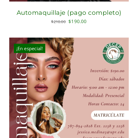
Automaquillaje (pago completo)
Original
Current
$
190.00
$
210.00
price
price
was:
is:
$210.00.
$190.00.
¡En especial!