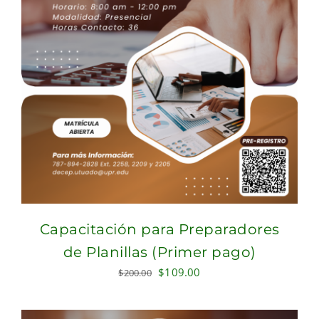
Capacitación para Preparadores
de Planillas (Primer pago)
Original
Current
$
109.00
$
200.00
price
price
was:
is: