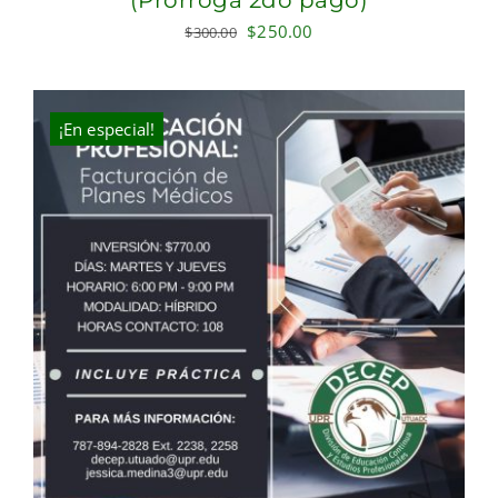
(Prórroga 2do pago)
Original
Current
$
250.00
$
300.00
price
price
was:
is:
$300.00.
$250.00.
¡En especial!