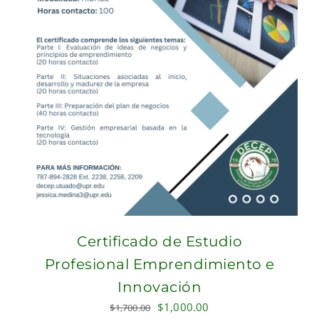
Certificado de Estudio
Profesional Emprendimiento e
Innovación
Original
Current
$
1,000.00
$
1,700.00