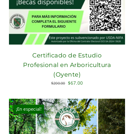
Certificado de Estudio
Profesional en Arboricultura
(Oyente)
Original
Current
$
67.00
$
200.00
price
price
was:
is:
$200.00.
$67.00.
¡En especial!