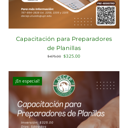
Capacitación para Preparadores
de Planillas
Original
Current
$
325.00
$
475.00
price
price
was:
is:
$475.00.
$325.00.
¡En especial!