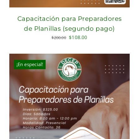
Capacitación para Preparadores
de Planillas (segundo pago)
Original
Current
$
108.00
$
200.00
price
price
was:
is:
$200.00.
$108.00.
¡En especial!