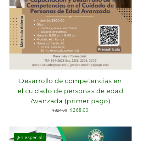
Desarrollo de competencias en
el cuidado de personas de edad
Avanzada (primer pago)
Original
Current
$
268.00
$
324.00
price
price
was:
is:
$324.00.
$268.00.
¡En especial!