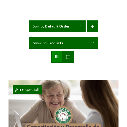
MI CUENTA
CARRITO
Sort by
Default Order
Show
36 Products
¡En especial!