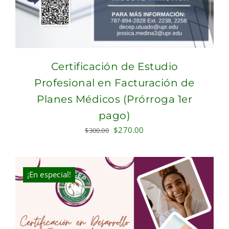
Certificación de Estudio
Profesional en Facturación de
Planes Médicos (Prórroga 1er
pago)
Original
Current
$
270.00
$
300.00
price
price
was:
is:
$300.00.
$270.00.
¡En especial!