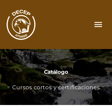
Skip
to
content
Tog
Nav
SOMOS
CATÁLOGO
Catálogo
MATRÍCULA Y PAGOS
Cursos cortos y certificaciones
CONTACTO