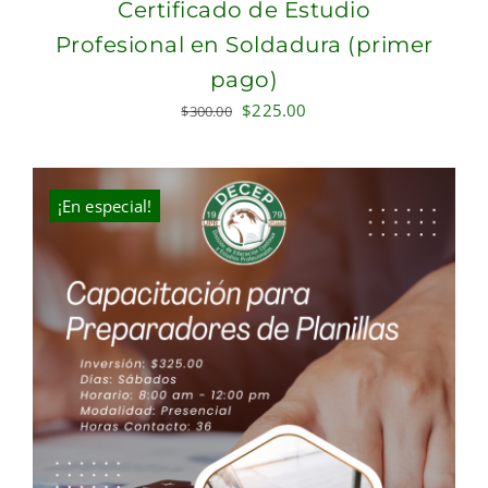
Certificado de Estudio
Profesional en Soldadura (primer
pago)
Original
Current
$
225.00
$
300.00
price
price
was:
is:
$300.00.
$225.00.
¡En especial!