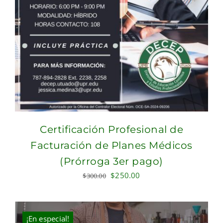
Certificación Profesional de
Facturación de Planes Médicos
(Prórroga 3er pago)
Original
Current
$
250.00
$
300.00
price
price
was:
is:
$300.00.
$250.00.
¡En especial!