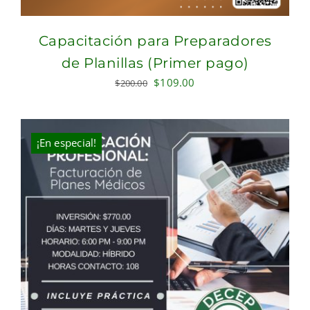
Capacitación para Preparadores
de Planillas (Primer pago)
Original
Current
$
109.00
$
200.00
price
price
was:
is:
$200.00.
$109.00.
¡En especial!