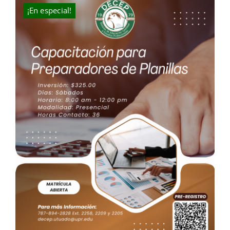
$300.00.
$270.00.
¡En especial!