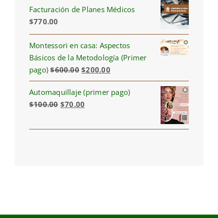
Facturación de Planes Médicos
$300.00.
$225.00.
$
770.00
Montessori en casa: Aspectos
Básicos de la Metodología (Primer
Original
Current
pago)
$
600.00
$
200.00
price
price
Automaquillaje (primer pago)
was:
is:
Original
Current
$
100.00
$
70.00
$600.00.
$200.00.
price
price
was:
is:
$100.00.
$70.00.