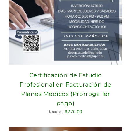
Certificación de Estudio
Profesional en Facturación de
Planes Médicos (Prórroga 1er
pago)
Original
Current
$
270.00
$
300.00
price
price
was:
is: