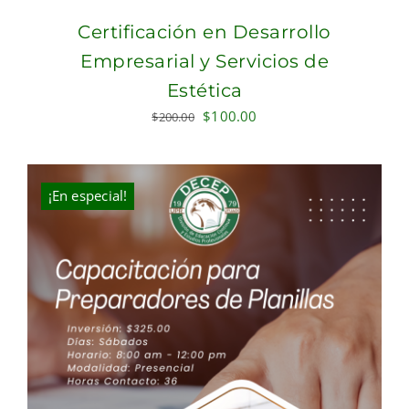
Certificación en Desarrollo
Empresarial y Servicios de
Estética
Original
Current
$
100.00
$
200.00
price
price
was:
is:
$200.00.
$100.00.
¡En especial!