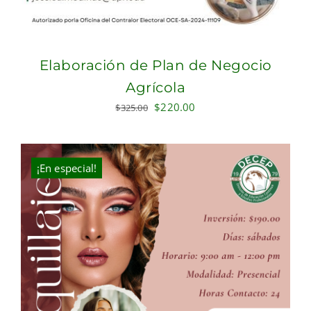
Elaboración de Plan de Negocio
Agrícola
Original
Current
$
220.00
$
325.00
price
price
was:
is:
$325.00.
$220.00.
¡En especial!