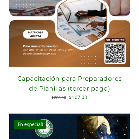
Capacitación para Preparadores
de Planillas (tercer pago)
Original
Current
$
107.00
$
200.00
price
price
was:
is:
$200.00.
$107.00.
¡En especial!