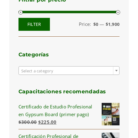
Price:
—
FILTER
$0
$1,900
Min
Max
price
price
Categorías

Select a category
Capacitaciones recomendadas
Certificado de Estudio Profesional
en Gypsum Board (primer pago)
Original
Current
$
300.00
$
225.00
price
price
Certificación Profesional de
was:
is: