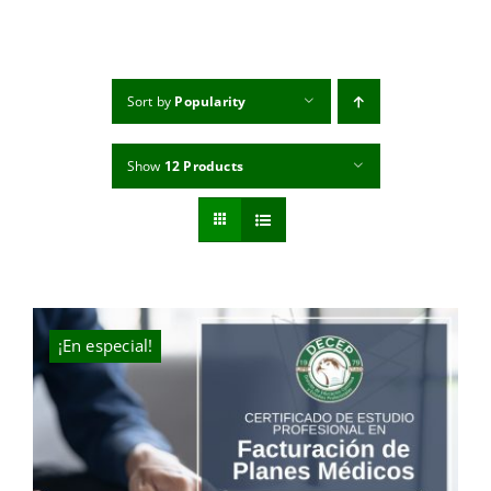
MI CUENTA
CARRITO
Sort by
Popularity
Show
12 Products
¡En especial!