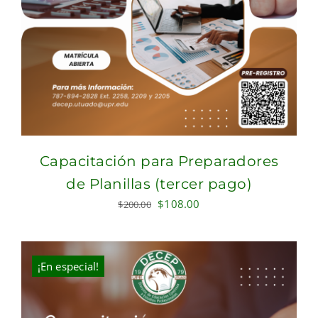
Capacitación para Preparadores
de Planillas (tercer pago)
Original
Current
$
108.00
$
200.00
price
price
was:
is:
$200.00.
$108.00.
¡En especial!