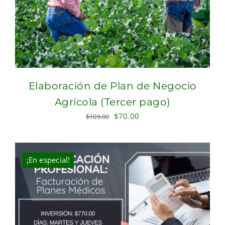
Elaboración de Plan de Negocio
Agrícola (Tercer pago)
Original
Current
$
70.00
$
109.00
price
price
was:
is:
$109.00.
$70.00.
¡En especial!