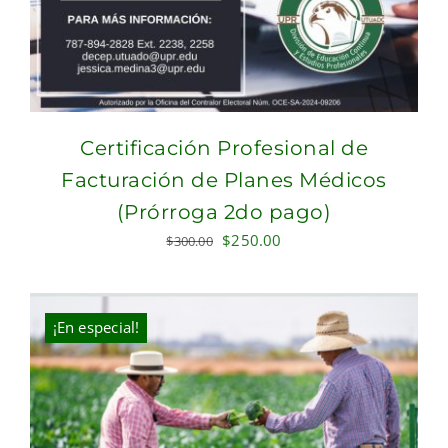
Certificación Profesional de
Facturación de Planes Médicos
(Prórroga 2do pago)
Original
Current
$
250.00
$
300.00
price
price
was:
is:
$300.00.
$250.00.
¡En especial!