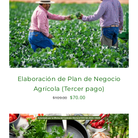
Elaboración de Plan de Negocio
Agrícola (Tercer pago)
Original
Current
$
70.00
$
109.00
price
price
was:
is:
$109.00.
$70.00.