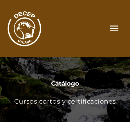
Skip
to
content
Tog
Nav
SOMOS
CATÁLOGO
Catálogo
MATRÍCULA Y PAGOS
Cursos cortos y certificaciones
CONTACTO