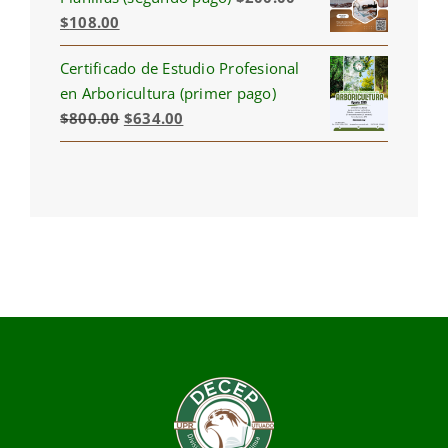
Original
Current
$
108.00
price
price
Certificado de Estudio Profesional
was:
is:
en Arboricultura (primer pago)
$200.00.
$108.00.
Original
Current
$
800.00
$
634.00
price
price
was:
is:
$800.00.
$634.00.