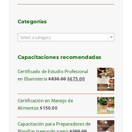
price
price
Categorías

Select a category
Capacitaciones recomendadas
Certificado de Estudio Profesional
Original
Current
en Ebanistería
$
830.00
$
675.00
price
price
was:
is:
Certificación en Manejo de
$830.00.
$675.00.
Alimentos
$
150.00
Capacitación para Preparadores de
Planillas (segundo pago)
$
200.00