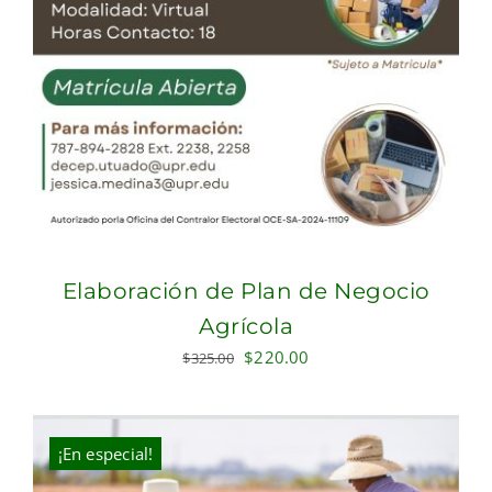
Elaboración de Plan de Negocio
Agrícola
Original
Current
$
220.00
$
325.00
price
price
was:
is:
$325.00.
$220.00.
¡En especial!