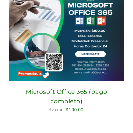
Microsoft Office 365 (pago
completo)
Original
Current
$
190.00
$
230.00
price
price
was:
is:
$230.00.
$190.00.