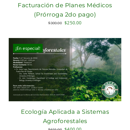
Facturación de Planes Médicos
(Prórroga 2do pago)
Original
Current
$
250.00
$
300.00
price
price
was:
is:
$300.00.
$250.00.
¡En especial!
Ecología Aplicada a Sistemas
Agroforestales
Original
Current
$
400.00
$
631.00