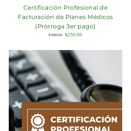
Certificación Profesional de
Facturación de Planes Médicos
(Prórroga 3er pago)
Original
Current
$
250.00
$
300.00
price
price
was:
is:
$300.00.
$250.00.