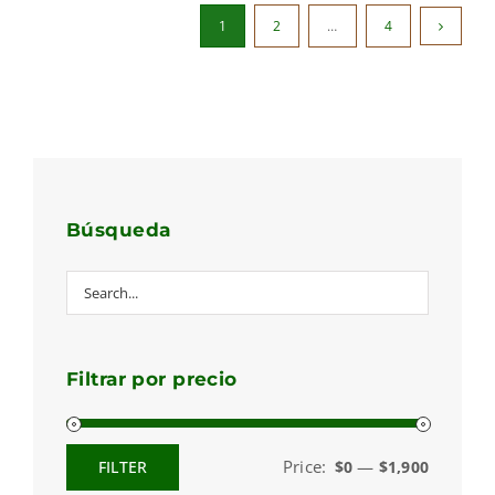
1
2
…
4
Búsqueda
Filtrar por precio
Price:
—
FILTER
$0
$1,900
Min
Max