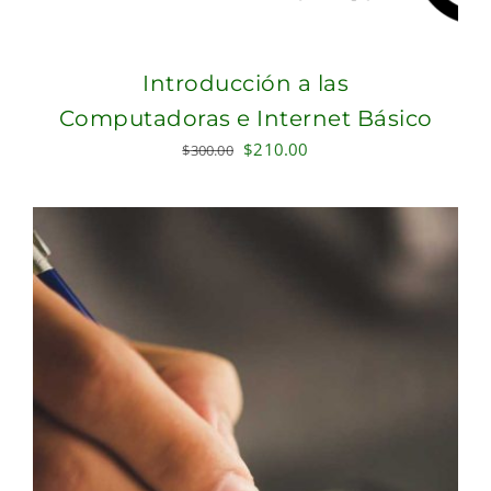
Introducción a las
Computadoras e Internet Básico
Original
Current
$
210.00
$
300.00
price
price
was:
is:
$300.00.
$210.00.