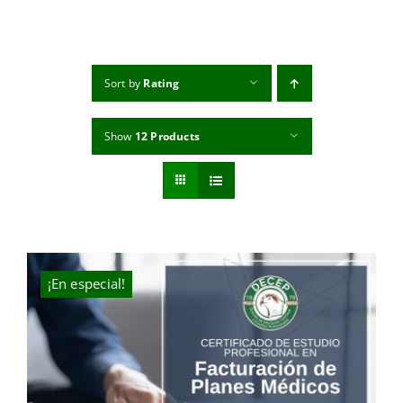
MI CUENTA
CARRITO
Sort by
Rating
Show
12 Products
¡En especial!