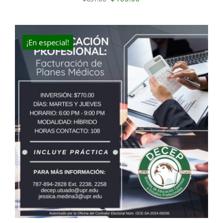
price
price
was:
is:
$631.00.
$400.00.
¡En especial!