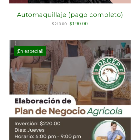
Automaquillaje (pago completo)
Original
Current
$
190.00
$
210.00
price
price
was:
is:
$210.00.
$190.00.
¡En especial!