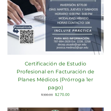
Certificación de Estudio
Profesional en Facturación de
Planes Médicos (Prórroga 1er
pago)
Original
Current
$
270.00
$
300.00
price
price
was:
is: