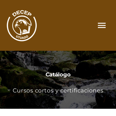
Skip
to
content
Tog
Nav
SOMOS
CATÁLOGO
Catálogo
MATRÍCULA Y PAGOS
Cursos cortos y certificaciones
CONTACTO