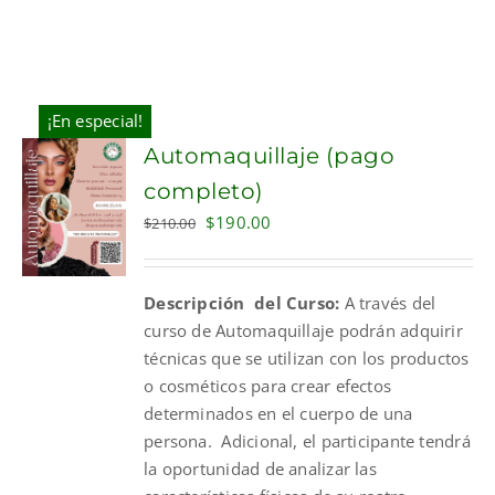
¡En especial!
Automaquillaje (pago
completo)
Original
Current
$
190.00
$
210.00
price
price
was:
is:
Descripción del Curso:
A través del
$210.00.
$190.00.
curso de Automaquillaje podrán adquirir
técnicas que se utilizan con los productos
o cosméticos para crear efectos
determinados en el cuerpo de una
persona. Adicional, el participante tendrá
la oportunidad de analizar las