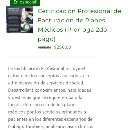
¡En especial!
Certificación Profesional de
Facturación de Planes
Médicos (Prórroga 2do
pago)
Original
Current
$
250.00
$
300.00
price
price
was:
is:
La Certificación Profesional incluye el
$300.00.
$250.00.
estudio de los conceptos asociados a la
administración de servicios de salud.
Desarrollará conocimientos, habilidades
y destrezas que se requieren para la
facturación correcta de los planes
médicos por los servicios brindados a
pacientes en los diferentes escenarios de
trabajo. También, analizará casos clínicos