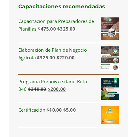
Capacitaciones recomendadas
Capacitación para Preparadores de
Original
Current
Planillas
$
475.00
$
325.00
price
price
was:
is:
Elaboración de Plan de Negocio
$475.00.
$325.00.
Original
Current
Agrícola
$
325.00
$
220.00
price
price
was:
is:
$325.00.
$220.00.
Programa Preuniversitario Ruta
Original
Current
846
$
340.00
$
200.00
price
price
was:
is:
Original
Current
Certificación
$
10.00
$
5.00
$340.00.
$200.00.
price
price
was:
is:
$10.00.
$5.00.