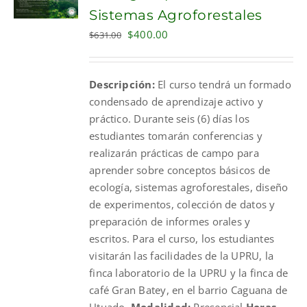
Sistemas Agroforestales
Original
Current
$
400.00
$
631.00
price
price
was:
is:
Descripción:
El curso tendrá un formado
$631.00.
$400.00.
condensado de aprendizaje activo y
práctico. Durante seis (6) días los
estudiantes tomarán conferencias y
realizarán prácticas de campo para
aprender sobre conceptos básicos de
ecología, sistemas agroforestales, diseño
de experimentos, colección de datos y
preparación de informes orales y
escritos. Para el curso, los estudiantes
visitarán las facilidades de la UPRU, la
finca laboratorio de la UPRU y la finca de
café Gran Batey, en el barrio Caguana de
Utuado.
Modalidad:
Presencial
Horas