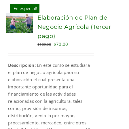
¡En especial!
Elaboración de Plan de
Negocio Agrícola (Tercer
pago)
Original
Current
$
70.00
$
109.00
price
price
was:
is:
Descripción:
En este curso se estudiará
$109.00.
$70.00.
el plan de negocio agrícola para su
elaboración el cual presenta una
importante oportunidad para el
financiamiento de las actividades
relacionadas con la agricultura, tales
como, provisión de insumos,
distribución, venta la por mayor,
procesamiento, mercadeo, entre otros.