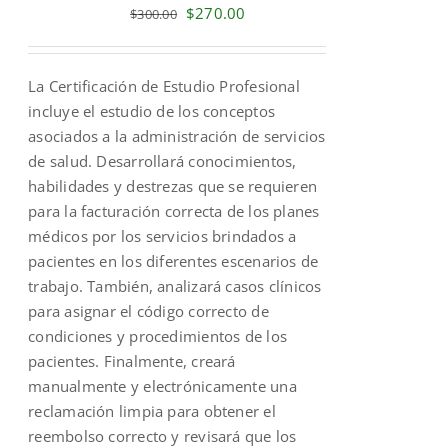
Original
Current
$
270.00
$
300.00
price
price
was:
is:
La Certificación de Estudio Profesional
$300.00.
$270.00.
incluye el estudio de los conceptos
asociados a la administración de servicios
de salud. Desarrollará conocimientos,
habilidades y destrezas que se requieren
para la facturación correcta de los planes
médicos por los servicios brindados a
pacientes en los diferentes escenarios de
trabajo. También, analizará casos clínicos
para asignar el código correcto de
condiciones y procedimientos de los
pacientes. Finalmente, creará
manualmente y electrónicamente una
reclamación limpia para obtener el
reembolso correcto y revisará que los