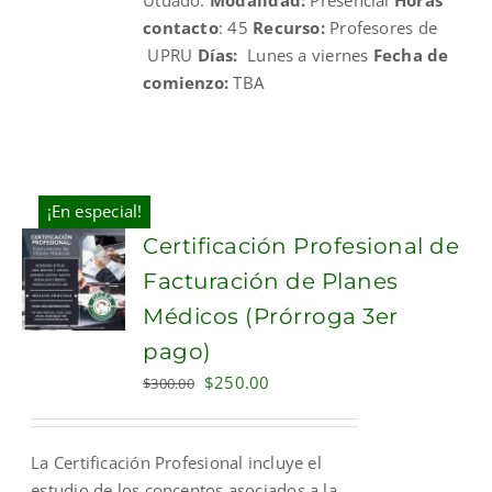
contacto
: 45
Recurso:
Profesores de
UPRU
Días:
Lunes a viernes
Fecha de
comienzo:
TBA
¡En especial!
Certificación Profesional de
Facturación de Planes
Médicos (Prórroga 3er
pago)
Original
Current
$
250.00
$
300.00
price
price
was:
is:
La Certificación Profesional incluye el
$300.00.
$250.00.
estudio de los conceptos asociados a la