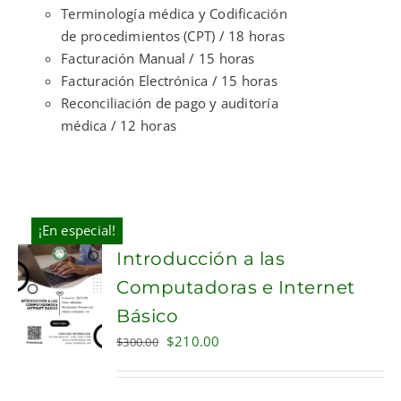
Terminología médica y Codificación
de procedimientos (CPT) / 18 horas
Facturación Manual / 15 horas
Facturación Electrónica / 15 horas
Reconciliación de pago y auditoría
médica / 12 horas
¡En especial!
Introducción a las
Computadoras e Internet
Básico
Original
Current
$
210.00
$
300.00
price
price
was:
is: