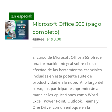
¡En especial!
Microsoft Office 365 (pago
completo)
Original
Current
$
190.00
$
230.00
price
price
was:
is:
El curso de Microsoft Office 365 ofrece
$230.00.
$190.00.
una formación integral sobre el uso
efectivo de las herramientas esenciales
incluidas en esta potente suite de
productividad en la nube. A lo largo del
curso, los participantes aprenderán a
manejar las aplicaciones como Word,
Excel, Power Point, Outlook, Teams y
One Drive, con un enfoque en la