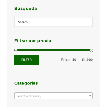
Búsqueda
Filtrar por precio
Price:
—
FILTER
$0
$1,900
Min
Max
price
price
Categorías

Select a category