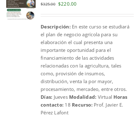
Original
Current
$
220.00
$
325.00
price
price
was:
is:
Descripción:
En este curso se estudiará
$325.00.
$220.00.
el plan de negocio agrícola para su
elaboración el cual presenta una
importante oportunidad para el
financiamiento de las actividades
relacionadas con la agricultura, tales
como, provisión de insumos,
distribución, venta la por mayor,
procesamiento, mercadeo, entre otros.
Días:
Jueves
Modalidad:
Virtual
Horas
contacto:
18
Recurso:
Prof. Javier E.
Pérez Lafont