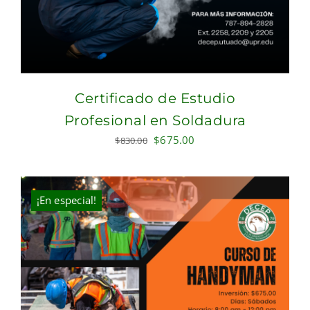
Certificado de Estudio
Profesional en Soldadura
Original
Current
$
675.00
$
830.00
price
price
was:
is:
$830.00.
$675.00.
¡En especial!