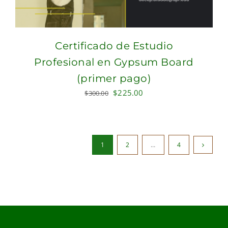
Certificado de Estudio
Profesional en Gypsum Board
(primer pago)
Original
Current
$
225.00
$
300.00
price
price
was:
is:
$300.00.
$225.00.
1
2
…
4