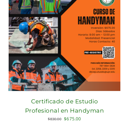
Certificado de Estudio
Profesional en Handyman
Original
Current
$
675.00
$
830.00
price
price