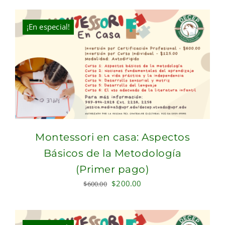
was:
is:
$631.00.
$400.00.
¡En especial!
Montessori en casa: Aspectos
Básicos de la Metodología
(Primer pago)
Original
Current
$
200.00
$
600.00
price
price
was:
is:
$600.00.
$200.00.