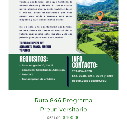
Ruta 846 Programa
Preuniversitario
Original
Current
$
400.00
$
631.00
price
price