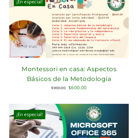
¡En especial!
Montessori en casa: Aspectos
Básicos de la Metodología
Original
Current
$
600.00
$
900.00
price
price
was:
is:
$900.00.
$600.00.
¡En especial!