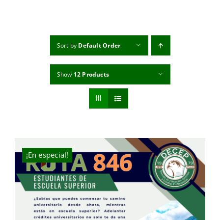
MI CUENTA
CARRITO
Sort by
Default Order
Show
12 Products
¡En especial!