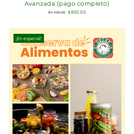
Avanzada (pago completo)
Original
Current
$
800.00
$
1,100.00
price
price
was:
is:
$1,100.00.
$800.00.
¡En especial!