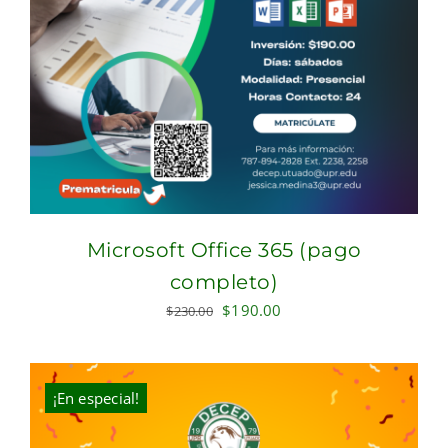
Microsoft Office 365 (pago
completo)
Original
Current
$
190.00
$
230.00
price
price
was:
is:
$230.00.
$190.00.
¡En especial!