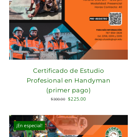
Certificado de Estudio
Profesional en Handyman
(primer pago)
Original
Current
$
225.00
$
300.00
price
price
was:
is:
$300.00.
$225.00.
¡En especial!