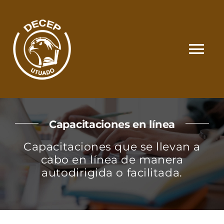
Skip
to
content
Tog
Nav
SOMOS
Capacitaciones en línea
CATÁLOGO
Capacitaciones que se llevan a
cabo en línea de manera
MATRÍCULA Y PAGOS
autodirigida o facilitada.
CONTACTO