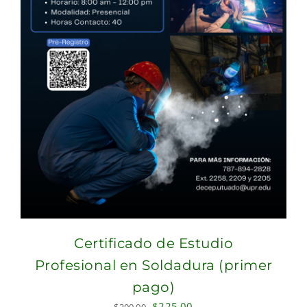
Certificado de Estudio
Profesional en Soldadura (primer
pago)
Original
Current
$
225.00
$
300.00