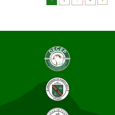
1
2
…
4