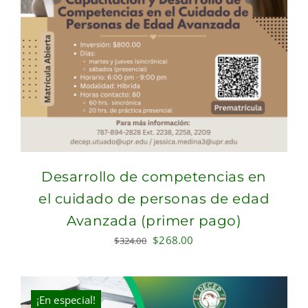
Desarrollo de competencias en
el cuidado de personas de edad
Avanzada (primer pago)
Original
Current
$
268.00
$
324.00
price
price
was:
is:
$324.00.
$268.00.
¡En especial!