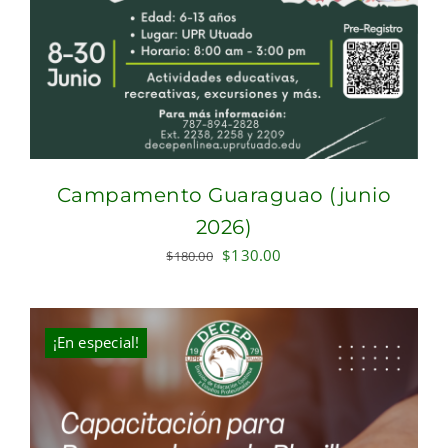
Campamento Guaraguao (junio
2026)
Original
Current
$
130.00
$
180.00
price
price
was:
is:
$180.00.
$130.00.
¡En especial!