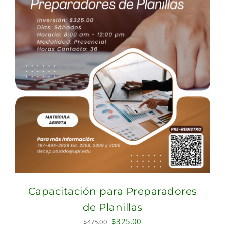
Capacitación para Preparadores
de Planillas
Original
Current
$
325.00
$
475.00