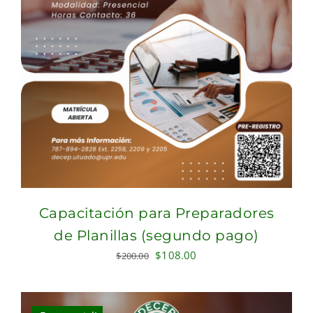
Capacitación para Preparadores
de Planillas (segundo pago)
Original
Current
$
108.00
$
200.00
price
price
was:
is:
$200.00.
$108.00.