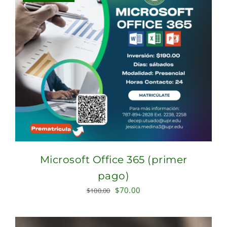
Microsoft Office 365 (primer
pago)
Original
Current
$
70.00
$
100.00
price
price
was:
is: