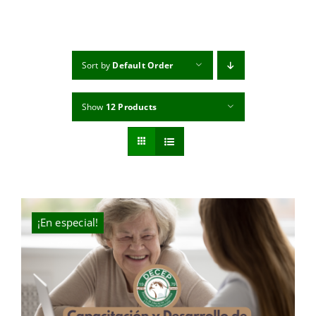
MI CUENTA
CARRITO
Sort by
Default Order
Show
12 Products
¡En especial!