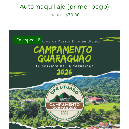
Automaquillaje (primer pago)
Original
Current
$
70.00
$
100.00
price
price
was:
is:
$100.00.
$70.00.
¡En especial!