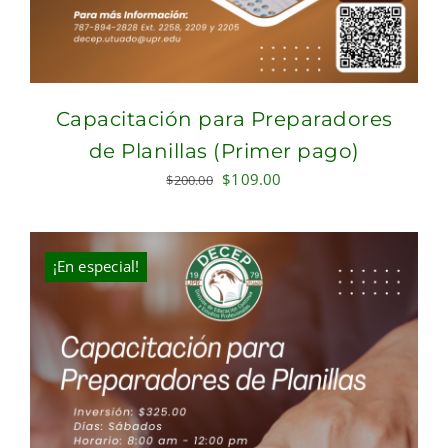
Capacitación para Preparadores
de Planillas (Primer pago)
Original
Current
$
109.00
$
200.00
price
price
was:
is:
$200.00.
$109.00.
¡En especial!