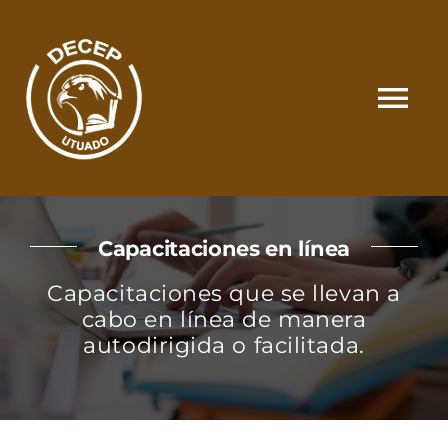
Skip
to
content
Tog
Nav
SOMOS
Capacitaciones en línea
CATÁLOGO
Capacitaciones que se llevan a
cabo en línea de manera
MATRÍCULA Y PAGOS
autodirigida o facilitada.
CONTACTO