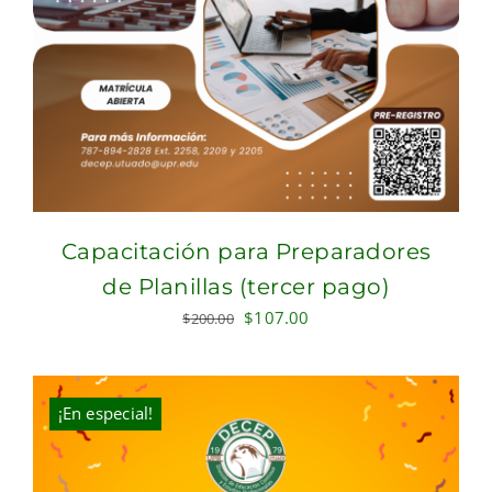
Capacitación para Preparadores
de Planillas (tercer pago)
Original
Current
$
107.00
$
200.00
price
price
was:
is:
$200.00.
$107.00.
¡En especial!