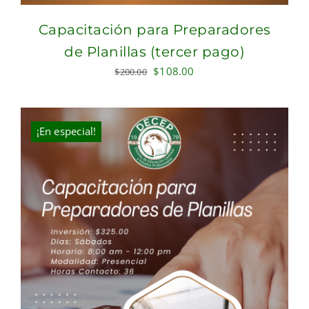
Capacitación para Preparadores
de Planillas (tercer pago)
Original
Current
$
108.00
$
200.00
price
price
was:
is:
$200.00.
$108.00.
¡En especial!