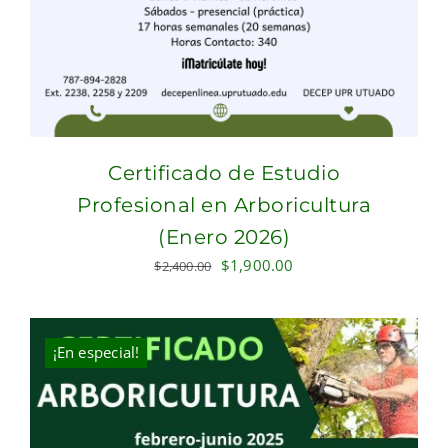
Certificado de Estudio
Profesional en Arboricultura
(Enero 2026)
Original
Current
$
1,900.00
$
2,400.00
price
price
was:
is:
$2,400.00.
$1,900.00.
¡En especial!