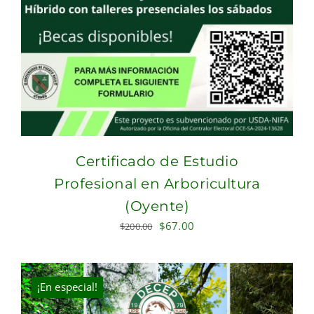
Certificado de Estudio
Profesional en Arboricultura
(Oyente)
Original
Current
$
67.00
$
200.00
price
price
was:
is:
$200.00.
$67.00.
¡En especial!