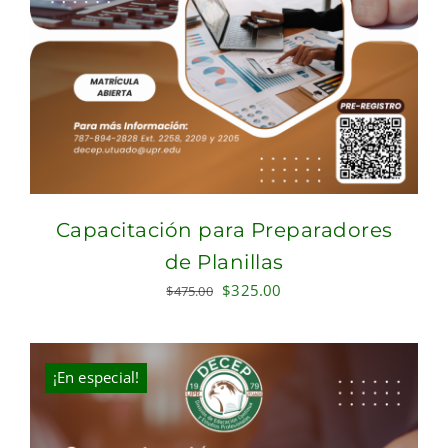
Capacitación para Preparadores
de Planillas
Original
Current
$
325.00
$
475.00
price
price
was:
is:
$475.00.
$325.00.
¡En especial!