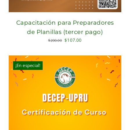
Capacitación para Preparadores
de Planillas (tercer pago)
Original
Current
$
107.00
$
200.00
price
price
was:
is:
$200.00.
$107.00.
¡En especial!