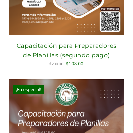
Capacitación para Preparadores
de Planillas (segundo pago)
Original
Current
$
108.00
$
200.00
price
price
was:
is:
$200.00.
$108.00.
¡En especial!