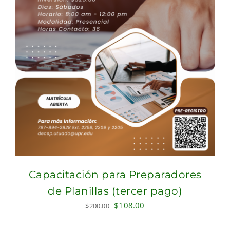
Capacitación para Preparadores
de Planillas (tercer pago)
Original
Current
$
108.00
$
200.00
price
price