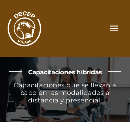
Skip
to
content
Tog
Nav
SOMOS
Capacitaciones híbridas
CATÁLOGO
Capacitaciones que se llevan a
cabo en las modalidades a
MATRÍCULA Y PAGOS
distancia y presencial.
CONTACTO