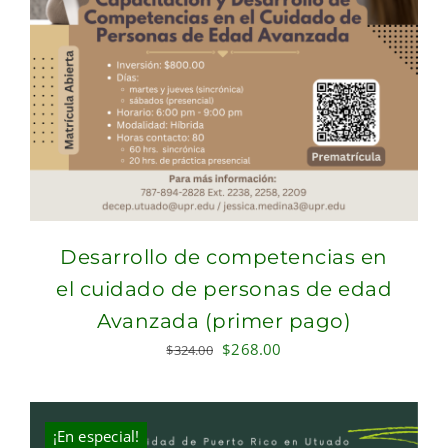
Desarrollo de competencias en
el cuidado de personas de edad
Avanzada (primer pago)
Original
Current
$
268.00
$
324.00
price
price
was:
is:
$324.00.
$268.00.
¡En especial!