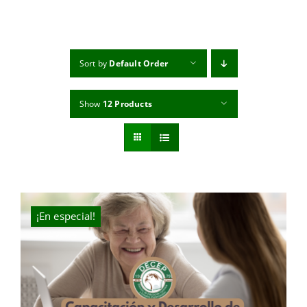
MI CUENTA
CARRITO
Sort by
Default Order
Show
12 Products
¡En especial!