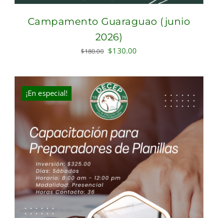
Campamento Guaraguao (junio
2026)
Original
Current
$
130.00
$
180.00
price
price
was:
is:
$180.00.
$130.00.
¡En especial!