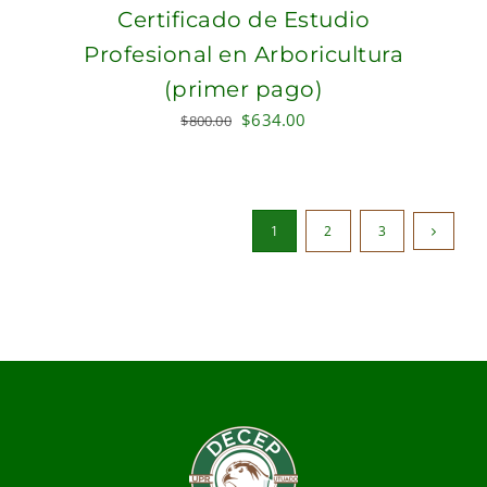
Certificado de Estudio
Profesional en Arboricultura
(primer pago)
Original
Current
$
634.00
$
800.00
price
price
was:
is:
$800.00.
$634.00.
1
2
3