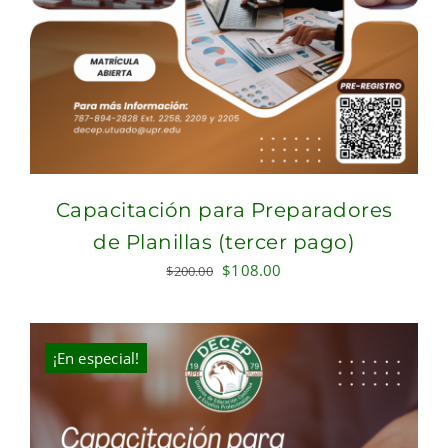
Capacitación para Preparadores
de Planillas (tercer pago)
Original
Current
$
108.00
$
200.00
price
price
was:
is:
$200.00.
$108.00.
¡En especial!