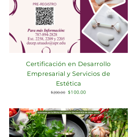
Certificación en Desarrollo
Empresarial y Servicios de
Estética
Original
Current
$
100.00
$
200.00
price
price
was:
is:
$200.00.
$100.00.