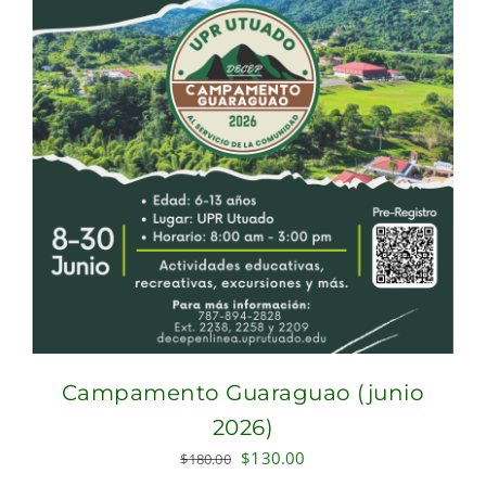
Campamento Guaraguao (junio
2026)
Original
Current
$
130.00
$
180.00
price
price