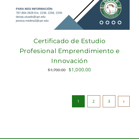
Certificado de Estudio
Profesional Emprendimiento e
Innovación
Original
Current
$
1,000.00
$
1,700.00
price
price
was:
is:
$1,700.00.
$1,000.00.
1
2
3