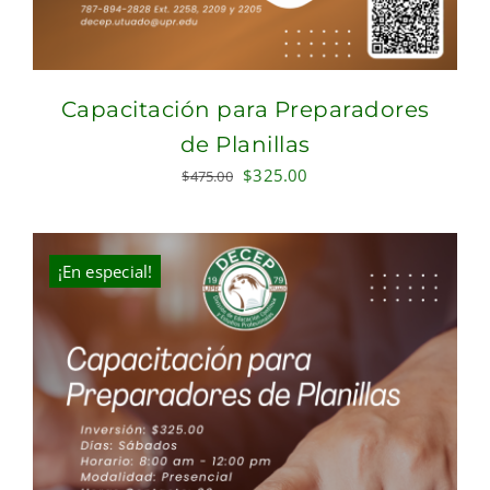
Capacitación para Preparadores
de Planillas
Original
Current
$
325.00
$
475.00
price
price
was:
is:
$475.00.
$325.00.
¡En especial!