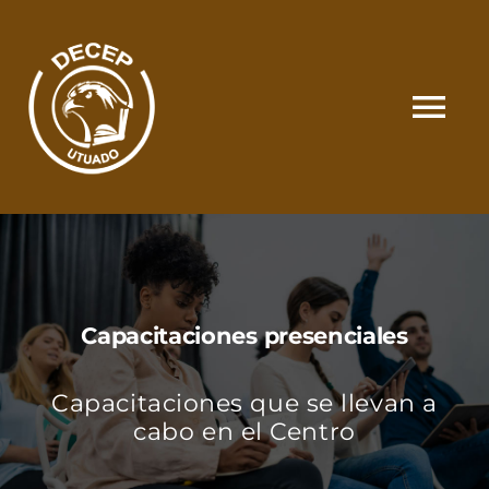
Skip
to
content
Tog
Nav
SOMOS
CATÁLOGO
Capacitaciones presenciales
MATRÍCULA Y PAGOS
Capacitaciones que se llevan a
CONTACTO
cabo en el Centro