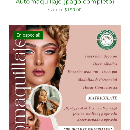
Automaquillaje (pago completo)
Original
Current
$
190.00
$
210.00
price
price
was:
is:
$210.00.
$190.00.
¡En especial!