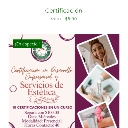
Certificación
Original
Current
$
5.00
$
10.00
price
price
was:
is:
$10.00.
$5.00.
¡En especial!