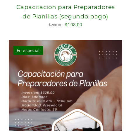
Capacitación para Preparadores
de Planillas (segundo pago)
Original
Current
$
108.00
$
200.00
price
price
was:
is:
$200.00.
$108.00.
¡En especial!