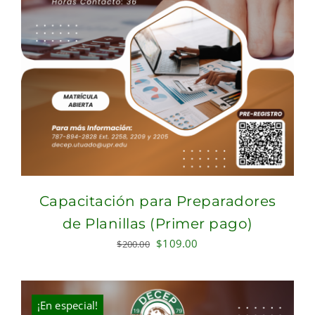
Capacitación para Preparadores
de Planillas (Primer pago)
Original
Current
$
109.00
$
200.00
price
price
was:
is:
$200.00.
$109.00.
¡En especial!