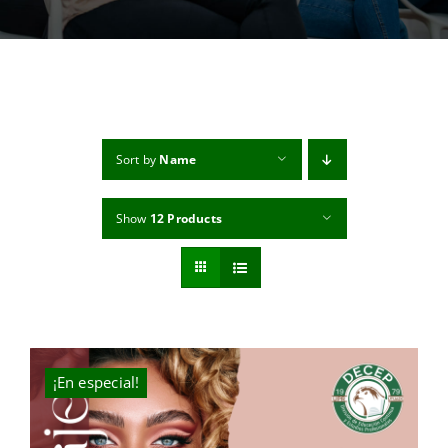
MI CUENTA
CARRITO
Sort by
Name
Show
12 Products
¡En especial!