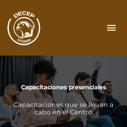
Skip
to
content
Tog
Nav
SOMOS
CATÁLOGO
Capacitaciones presenciales
MATRÍCULA Y PAGOS
Capacitaciones que se llevan a
CONTACTO
cabo en el Centro