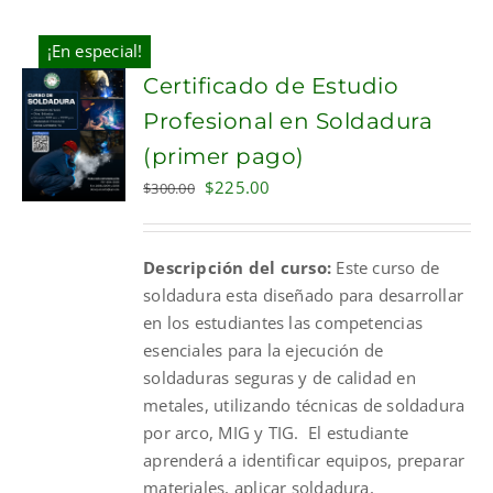
¡En especial!
Certificado de Estudio
Profesional en Soldadura
(primer pago)
Original
Current
$
225.00
$
300.00
price
price
was:
is:
Descripción del curso:
Este curso de
$300.00.
$225.00.
soldadura esta diseñado para desarrollar
en los estudiantes las competencias
esenciales para la ejecución de
soldaduras seguras y de calidad en
metales, utilizando técnicas de soldadura
por arco, MIG y TIG. El estudiante
aprenderá a identificar equipos, preparar
materiales, aplicar soldadura,