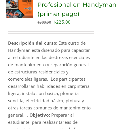
Profesional en Handyman
(primer pago)
Original
Current
$
225.00
$
300.00
price
price
was:
is:
Descripción del curso:
Este curso de
$300.00.
$225.00.
Handyman esta diseñado para capacitar
al estudiante en las destrezas esenciales
de mantenimiento y reparación general
de estructuras residenciales y
comerciales ligeras. Los participantes
desarrollarán habilidades en carpintería
ligera, instalación básica, plomería
sencilla, electricidad básica, pintura y
otras tareas comunes de mantenimiento
general. .
Objetivo:
Preparar al
estudiante para realizar tareas de