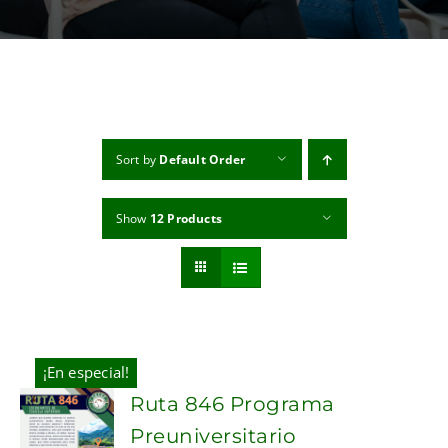
MI CUENTA
CARRITO
Sort by
Default Order
Show
12 Products
¡En especial!
Ruta 846 Programa
Preuniversitario