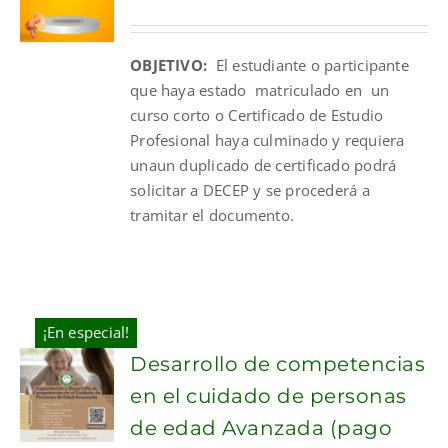
price
price
was:
is:
OBJETIVO:
El estudiante o participante
$40.00.
$25.00.
que haya estado matriculado en un
curso corto o Certificado de Estudio
Profesional haya culminado y requiera
unaun duplicado de certificado podrá
solicitar a DECEP y se procederá a
tramitar el documento.
¡En especial!
Desarrollo de competencias
en el cuidado de personas
de edad Avanzada (pago