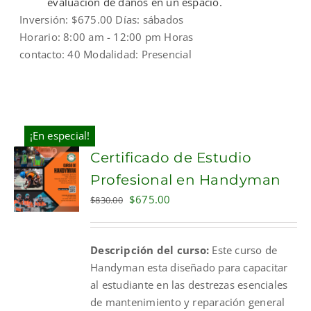
evaluación de daños en un espacio.
Inversión: $675.00 Días: sábados
Horario: 8:00 am - 12:00 pm Horas
contacto: 40 Modalidad: Presencial
¡En especial!
Certificado de Estudio
Profesional en Handyman
Original
Current
$
675.00
$
830.00
price
price
was:
is:
Descripción del curso:
Este curso de
$830.00.
$675.00.
Handyman esta diseñado para capacitar
al estudiante en las destrezas esenciales
de mantenimiento y reparación general