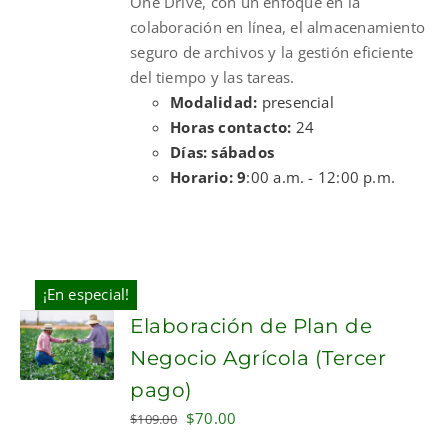
One Drive, con un enfoque en la
colaboración en línea, el almacenamiento
seguro de archivos y la gestión eficiente
del tiempo y las tareas.
Modalidad:
presencial
Horas contacto:
24
Días: sábados
Horario: 9
:00 a.m. - 12:00 p.m.
¡En especial!
Elaboración de Plan de
Negocio Agrícola (Tercer
pago)
Original
Current
$
70.00
$
109.00
price
price