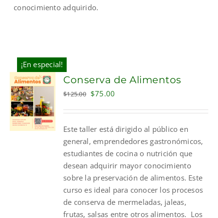
conocimiento adquirido.
¡En especial!
Conserva de Alimentos
Original
Current
$
75.00
$
125.00
price
price
was:
is:
Este taller está dirigido al público en
$125.00.
$75.00.
general, emprendedores gastronómicos,
estudiantes de cocina o nutrición que
desean adquirir mayor conocimiento
sobre la preservación de alimentos. Este
curso es ideal para conocer los procesos
de conserva de mermeladas, jaleas,
frutas, salsas entre otros alimentos.
Los