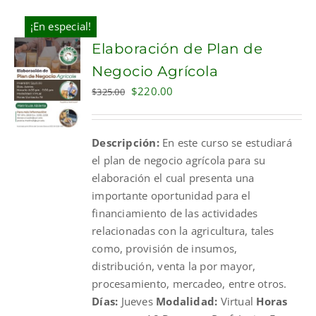
¡En especial!
Elaboración de Plan de
Negocio Agrícola
Original
Current
$
220.00
$
325.00
price
price
was:
is:
Descripción:
En este curso se estudiará
$325.00.
$220.00.
el plan de negocio agrícola para su
elaboración el cual presenta una
importante oportunidad para el
financiamiento de las actividades
relacionadas con la agricultura, tales
como, provisión de insumos,
distribución, venta la por mayor,
procesamiento, mercadeo, entre otros.
Días:
Jueves
Modalidad:
Virtual
Horas