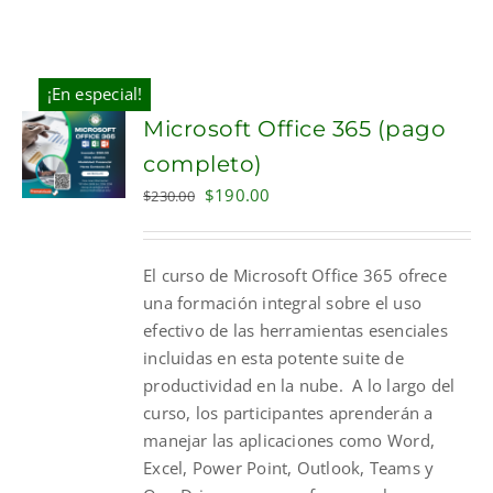
¡En especial!
Microsoft Office 365 (pago
completo)
Original
Current
$
190.00
$
230.00
price
price
was:
is:
El curso de Microsoft Office 365 ofrece
$230.00.
$190.00.
una formación integral sobre el uso
efectivo de las herramientas esenciales
incluidas en esta potente suite de
productividad en la nube. A lo largo del
curso, los participantes aprenderán a
manejar las aplicaciones como Word,
Excel, Power Point, Outlook, Teams y