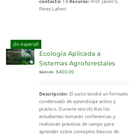
contacto:
18
Recurso:
Prof. Javier E.
Pérez Lafont
¡En especial!
Ecología Aplicada a
Sistemas Agroforestales
Original
Current
$
400.00
$
631.00
price
price
was:
is:
Descripción:
El curso tendrá un formado
$631.00.
$400.00.
condensado de aprendizaje activo y
práctico. Durante seis (6) días los
estudiantes tomarán conferencias y
realizarán prácticas de campo para
aprender sobre conceptos básicos de