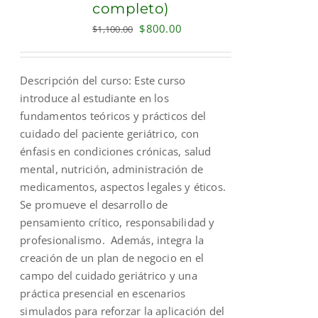
completo)
Original
Current
$
800.00
$
1,100.00
price
price
was:
is:
Descripción del curso: Este curso
$1,100.00.
$800.00.
introduce al estudiante en los
fundamentos teóricos y prácticos del
cuidado del paciente geriátrico, con
énfasis en condiciones crónicas, salud
mental, nutrición, administración de
medicamentos, aspectos legales y éticos.
Se promueve el desarrollo de
pensamiento crítico, responsabilidad y
profesionalismo. Además, integra la
creación de un plan de negocio en el
campo del cuidado geriátrico y una
práctica presencial en escenarios
simulados para reforzar la aplicación del