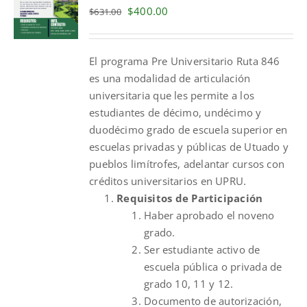
Original
Current
$
400.00
$
631.00
price
price
was:
is:
El programa Pre Universitario Ruta 846
$631.00.
$400.00.
es una modalidad de articulación
universitaria que les permite a los
estudiantes de décimo, undécimo y
duodécimo grado de escuela superior en
escuelas privadas y públicas de Utuado y
pueblos limítrofes, adelantar cursos con
créditos universitarios en UPRU.
Requisitos de Participación
Haber aprobado el noveno
grado.
Ser estudiante activo de
escuela pública o privada de
grado 10, 11 y 12.
Documento de autorización,