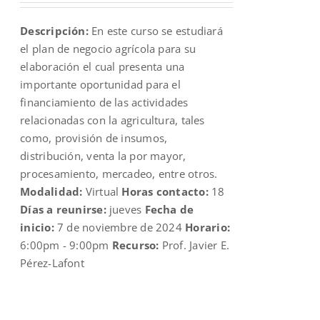
was:
is:
Descripción:
En este curso se estudiará
$109.00.
$70.00.
el plan de negocio agrícola para su
elaboración el cual presenta una
importante oportunidad para el
financiamiento de las actividades
relacionadas con la agricultura, tales
como, provisión de insumos,
distribución, venta la por mayor,
procesamiento, mercadeo, entre otros.
Modalidad:
Virtual
Horas contacto:
18
Días a reunirse:
jueves
Fecha de
inicio:
7 de noviembre de 2024
Horario:
6:00pm - 9:00pm
Recurso:
Prof. Javier E.
Pérez-Lafont