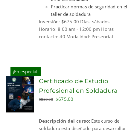
Practicar normas de seguridad en el
taller de soldadura
Inversión: $675.00 Días: sábados
Horario: 8:00 am - 12:00 pm Horas
contacto: 40 Modalidad: Presencial
¡En especial!
Certificado de Estudio
Profesional en Soldadura
Original
Current
$
675.00
$
830.00
price
price
was:
is:
Descripción del curso:
Este curso de
$830.00.
$675.00.
soldadura esta diseñado para desarrollar