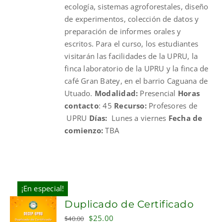
ecología, sistemas agroforestales, diseño
de experimentos, colección de datos y
preparación de informes orales y
escritos. Para el curso, los estudiantes
visitarán las facilidades de la UPRU, la
finca laboratorio de la UPRU y la finca de
café Gran Batey, en el barrio Caguana de
Utuado.
Modalidad:
Presencial
Horas
contacto
: 45
Recurso:
Profesores de
UPRU
Días:
Lunes a viernes
Fecha de
comienzo:
TBA
¡En especial!
Duplicado de Certificado
Original
Current
$
25.00
$
40.00