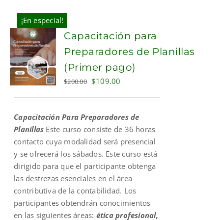
¡En especial!
Capacitación para
Preparadores de Planillas
(Primer pago)
Original
Current
$
109.00
$
200.00
price
price
was:
is:
Capacitación Para Preparadores de
$200.00.
$109.00.
Planillas
Este curso consiste de 36 horas
contacto cuya modalidad será presencial
y se ofrecerá los sábados. Este curso está
dirigido para que el participante obtenga
las destrezas esenciales en el área
contributiva de la contabilidad. Los
participantes obtendrán conocimientos
en las siguientes áreas:
ética profesional,