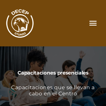
Skip
to
content
Tog
Nav
SOMOS
CATÁLOGO
Capacitaciones presenciales
MATRÍCULA Y PAGOS
Capacitaciones que se llevan a
CONTACTO
cabo en el Centro