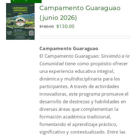
Campamento Guaraguao
(junio 2026)
Original
Current
$
130.00
$
180.00
price
price
was:
is:
Campamento Guaraguao
$180.00.
$130.00.
El
Campamento
Guaraguao
:
Sirviendo a la
Comunidad
tiene como propósito ofrecer
una experiencia educativa integral,
dinámica y multidisciplinaria para los
participantes. A través de actividades
innovadoras, este programa promueve el
desarrollo de destrezas y habilidades en
diversas áreas que complementan la
formación académica tradicional,
fomentando el aprendizaje práctico,
significativo y contextualizado. Entre las