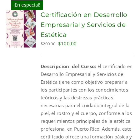
¡En especial!
Certificación en Desarrollo
Empresarial y Servicios de
Estética
Original
Current
$
100.00
$
200.00
price
price
was:
is:
Descripción del Curso:
El certificado en
$200.00.
$100.00.
Desarrollo Empresarial y Servicios de
Estética tiene como objetivo preparar a
los participantes con los conocimientos
teóricos y las destrezas prácticas
necesarias para el cuidado integral de la
piel, el rostro y el cuerpo, conforme a los
requerimientos principales de la estética
profesional en Puerto Rico. Además, este
certificado ofrece una formación básica y