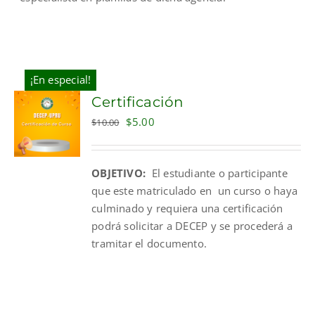
¡En especial!
Certificación
Original
Current
$
5.00
$
10.00
price
price
was:
is:
OBJETIVO:
El estudiante o participante
$10.00.
$5.00.
que este matriculado en un curso o haya
culminado y requiera una certificación
podrá solicitar a DECEP y se procederá a
tramitar el documento.