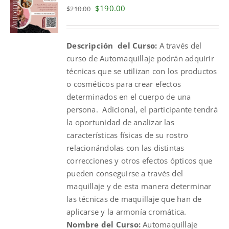
Original
Current
$
190.00
$
210.00
price
price
was:
is:
Descripción del Curso:
A través del
$210.00.
$190.00.
curso de Automaquillaje podrán adquirir
técnicas que se utilizan con los productos
o cosméticos para crear efectos
determinados en el cuerpo de una
persona. Adicional, el participante tendrá
la oportunidad de analizar las
características físicas de su rostro
relacionándolas con las distintas
correcciones y otros efectos ópticos que
pueden conseguirse a través del
maquillaje y de esta manera determinar
las técnicas de maquillaje que han de
aplicarse y la armonía cromática.
Nombre del Curso:
Automaquillaje