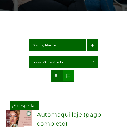
MI CUENTA
CARRITO
Sort by
Name
Show
24 Products
¡En especial!
Automaquillaje (pago
completo)