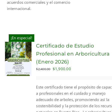
acuerdos comerciales y el comercio
internacional.
¡En especial!
Certificado de Estudio
Profesional en Arboricultura
(Enero 2026)
Original
Current
$
1,900.00
$
2,400.00
price
price
was:
is:
Este certificado tiene el propósito de capac
$2,400.00.
$1,900.00.
a profesionales en el cuidado y manejo
adecuado de arboles, promoviendo así la
sostenibilidad y la protección de los recur
naturales en Puerto Rico. La arboricultura