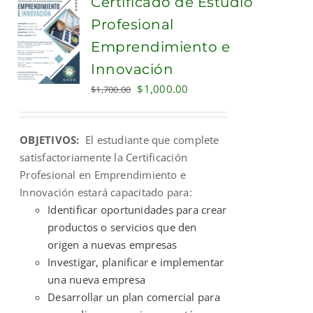
Certificado de Estudio
Profesional
Emprendimiento e
Innovación
Original
Current
$
1,000.00
$
1,700.00
price
price
was:
is:
OBJETIVOS:
El estudiante que complete
$1,700.00.
$1,000.00.
satisfactoriamente la Certificación
Profesional en Emprendimiento e
Innovación estará capacitado para:
Identificar oportunidades para crear
productos o servicios que den
origen a nuevas empresas
Investigar, planificar e implementar
una nueva empresa
Desarrollar un plan comercial para