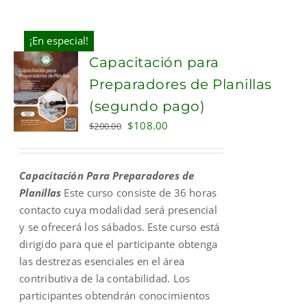
¡En especial!
Capacitación para
Preparadores de Planillas
(segundo pago)
Original
Current
$
108.00
$
200.00
price
price
was:
is:
Capacitación Para Preparadores de
$200.00.
$108.00.
Planillas
Este curso consiste de 36 horas
contacto cuya modalidad será presencial
y se ofrecerá los sábados. Este curso está
dirigido para que el participante obtenga
las destrezas esenciales en el área
contributiva de la contabilidad. Los
participantes obtendrán conocimientos