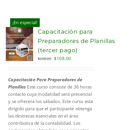
¡En especial!
Capacitación para
Preparadores de Planillas
(tercer pago)
Original
Current
$
108.00
$
200.00
price
price
was:
is:
Capacitación Para Preparadores de
$200.00.
$108.00.
Planillas
Este curso consiste de 36 horas
contacto cuya modalidad será presencial
y se ofrecerá los sábados. Este curso está
dirigido para que el participante obtenga
las destrezas esenciales en el área
contributiva de la contabilidad. Los