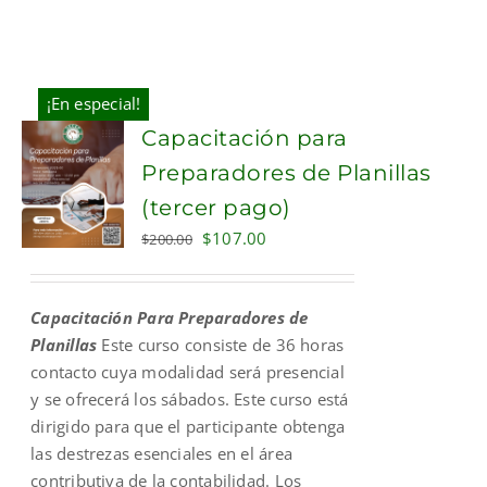
¡En especial!
Capacitación para
Preparadores de Planillas
(tercer pago)
Original
Current
$
107.00
$
200.00
price
price
was:
is:
Capacitación Para Preparadores de
$200.00.
$107.00.
Planillas
Este curso consiste de 36 horas
contacto cuya modalidad será presencial
y se ofrecerá los sábados. Este curso está
dirigido para que el participante obtenga
las destrezas esenciales en el área
contributiva de la contabilidad. Los