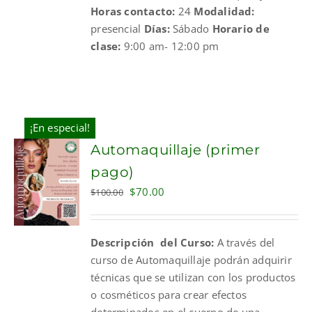
Horas contacto:
24
Modalidad:
presencial
Días:
Sábado
Horario de
clase:
9:00 am- 12:00 pm
¡En especial!
Automaquillaje (primer
pago)
Original
Current
$
70.00
$
100.00
price
price
was:
is:
Descripción del Curso:
A través del
$100.00.
$70.00.
curso de Automaquillaje podrán adquirir
técnicas que se utilizan con los productos
o cosméticos para crear efectos
determinados en el cuerpo de una