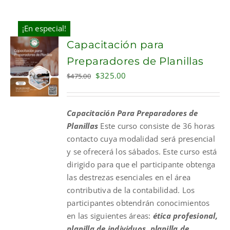
¡En especial!
Capacitación para
Preparadores de Planillas
Original
Current
$
325.00
$
475.00
price
price
was:
is:
Capacitación Para Preparadores de
$475.00.
$325.00.
Planillas
Este curso consiste de 36 horas
contacto cuya modalidad será presencial
y se ofrecerá los sábados. Este curso está
dirigido para que el participante obtenga
las destrezas esenciales en el área
contributiva de la contabilidad. Los
participantes obtendrán conocimientos
en las siguientes áreas:
ética profesional,
planilla de individuos, planilla de