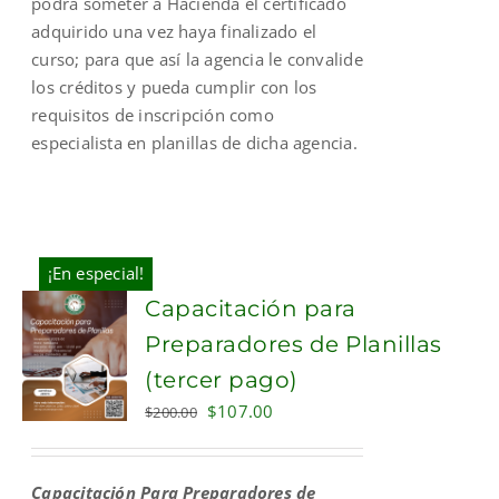
podrá someter a Hacienda el certificado
adquirido una vez haya finalizado el
curso; para que así la agencia le convalide
los créditos y pueda cumplir con los
requisitos de inscripción como
especialista en planillas de dicha agencia.
¡En especial!
Capacitación para
Preparadores de Planillas
(tercer pago)
Original
Current
$
107.00
$
200.00
price
price
was:
is:
Capacitación Para Preparadores de
$200.00.
$107.00.