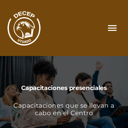
Skip
to
content
Tog
Nav
SOMOS
CATÁLOGO
Capacitaciones presenciales
MATRÍCULA Y PAGOS
Capacitaciones que se llevan a
CONTACTO
cabo en el Centro