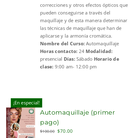
correcciones y otros efectos ópticos que
pueden conseguirse a través del
maquillaje y de esta manera determinar
las técnicas de maquillaje que han de
aplicarse y la armonía cromática.
Nombre del Curso:
Automaquillaje
Horas contacto:
24
Modalidad:
presencial
Días:
Sábado
Horario de
clase:
9:00 am- 12:00 pm
¡En especial!
Automaquillaje (primer
pago)
Original
Current
$
70.00
$
100.00