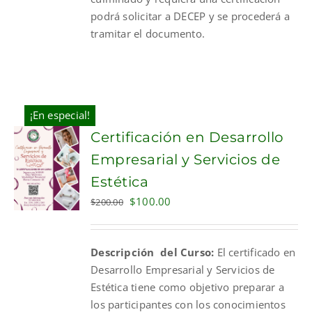
podrá solicitar a DECEP y se procederá a
tramitar el documento.
¡En especial!
Certificación en Desarrollo
Empresarial y Servicios de
Estética
Original
Current
$
100.00
$
200.00
price
price
was:
is:
Descripción del Curso:
El certificado en
$200.00.
$100.00.
Desarrollo Empresarial y Servicios de
Estética tiene como objetivo preparar a
los participantes con los conocimientos