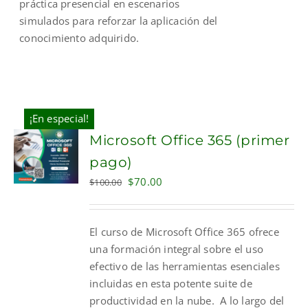
práctica presencial en escenarios
simulados para reforzar la aplicación del
conocimiento adquirido.
¡En especial!
Microsoft Office 365 (primer
pago)
Original
Current
$
70.00
$
100.00
price
price
was:
is:
El curso de Microsoft Office 365 ofrece
$100.00.
$70.00.
una formación integral sobre el uso
efectivo de las herramientas esenciales
incluidas en esta potente suite de
productividad en la nube. A lo largo del