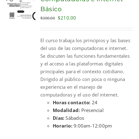
Básico
Original
Current
$
210.00
$
300.00
price
price
was:
is:
El curso trabaja los principios y las bases
$300.00.
$210.00.
del uso de las computadoras e internet.
Se discuten las funciones fundamentales
y el acceso a las plataformas digitales
principales para el contexto cotidiano.
Dirigido al público con poca o ninguna
experiencia en el manejo de
computadoras y el uso del internet.
Horas contacto:
24
Modalidad:
Presencial
Días:
Sábados
Horario:
9:00am-12:00pm