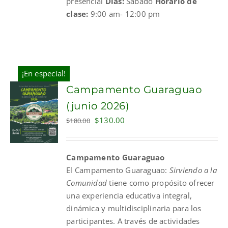
presencial
Días:
Sábado
Horario de
clase:
9:00 am- 12:00 pm
¡En especial!
Campamento Guaraguao
(junio 2026)
Original
Current
$
130.00
$
180.00
price
price
was:
is:
Campamento Guaraguao
$180.00.
$130.00.
El
Campamento
Guaraguao
:
Sirviendo a la
Comunidad
tiene como propósito ofrecer
una experiencia educativa integral,
dinámica y multidisciplinaria para los
participantes. A través de actividades