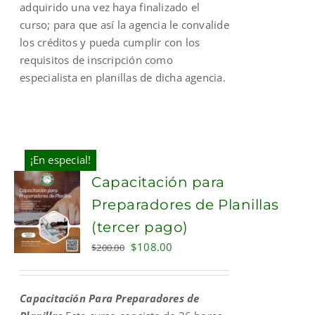
adquirido una vez haya finalizado el
curso; para que así la agencia le convalide
los créditos y pueda cumplir con los
requisitos de inscripción como
especialista en planillas de dicha agencia.
¡En especial!
Capacitación para
Preparadores de Planillas
(tercer pago)
Original
Current
$
108.00
$
200.00
price
price
was:
is:
Capacitación Para Preparadores de
$200.00.
$108.00.