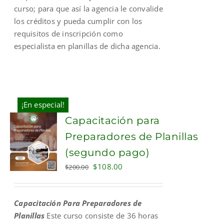
curso; para que así la agencia le convalide
los créditos y pueda cumplir con los
requisitos de inscripción como
especialista en planillas de dicha agencia.
¡En especial!
Capacitación para
Preparadores de Planillas
(segundo pago)
Original
Current
$
108.00
$
200.00
price
price
was:
is:
Capacitación Para Preparadores de
$200.00.
$108.00.
Planillas
Este curso consiste de 36 horas