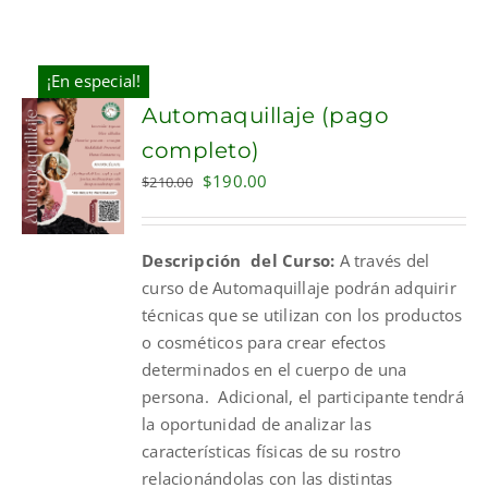
¡En especial!
Automaquillaje (pago
completo)
Original
Current
$
190.00
$
210.00
price
price
was:
is:
Descripción del Curso:
A través del
$210.00.
$190.00.
curso de Automaquillaje podrán adquirir
técnicas que se utilizan con los productos
o cosméticos para crear efectos
determinados en el cuerpo de una
persona. Adicional, el participante tendrá
la oportunidad de analizar las
características físicas de su rostro
relacionándolas con las distintas