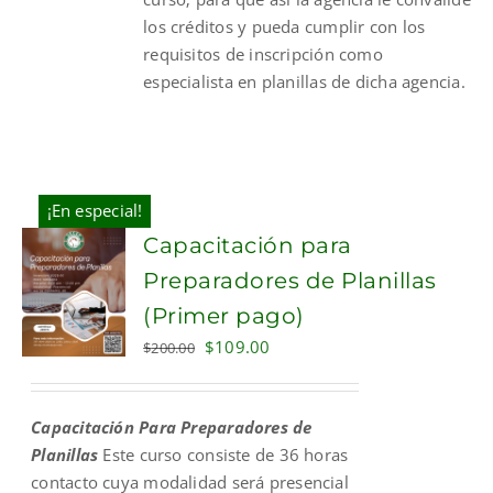
los créditos y pueda cumplir con los
requisitos de inscripción como
especialista en planillas de dicha agencia.
¡En especial!
Capacitación para
Preparadores de Planillas
(Primer pago)
Original
Current
$
109.00
$
200.00
price
price
was:
is:
Capacitación Para Preparadores de
$200.00.
$109.00.
Planillas
Este curso consiste de 36 horas
contacto cuya modalidad será presencial