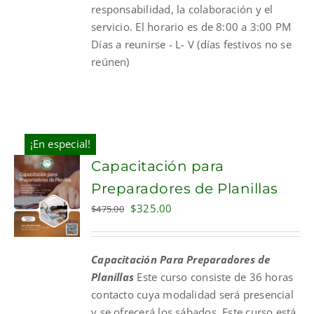
responsabilidad, la colaboración y el
servicio. El horario es de 8:00 a 3:00 PM
Días a reunirse - L- V (días festivos no se
reúnen)
¡En especial!
Capacitación para
Preparadores de Planillas
Original
Current
$
325.00
$
475.00
price
price
was:
is:
Capacitación Para Preparadores de
$475.00.
$325.00.
Planillas
Este curso consiste de 36 horas
contacto cuya modalidad será presencial
y se ofrecerá los sábados. Este curso está