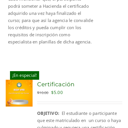
podrá someter a Hacienda el certificado
adquirido una vez haya finalizado el
curso; para que así la agencia le convalide
los créditos y pueda cumplir con los
requisitos de inscripción como
especialista en planillas de dicha agencia.
¡En especial!
Certificación
Original
Current
$
5.00
$
10.00
price
price
was:
is:
OBJETIVO:
El estudiante o participante
$10.00.
$5.00.
que este matriculado en un curso o haya
culminado y requiera una certificación