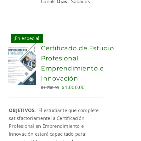
Canals
Días:
Sábados
¡En especial!
Certificado de Estudio
Profesional
Emprendimiento e
Innovación
Original
Current
$
1,000.00
$
1,700.00
price
price
was:
is:
OBJETIVOS:
El estudiante que complete
$1,700.00.
$1,000.00.
satisfactoriamente la Certificación
Profesional en Emprendimiento e
Innovación estará capacitado para: