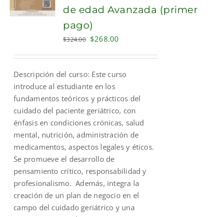
de edad Avanzada (primer
pago)
Original
Current
$
268.00
$
324.00
price
price
was:
is:
Descripción del curso: Este curso
$324.00.
$268.00.
introduce al estudiante en los
fundamentos teóricos y prácticos del
cuidado del paciente geriátrico, con
énfasis en condiciones crónicas, salud
mental, nutrición, administración de
medicamentos, aspectos legales y éticos.
Se promueve el desarrollo de
pensamiento crítico, responsabilidad y
profesionalismo. Además, integra la
creación de un plan de negocio en el
campo del cuidado geriátrico y una