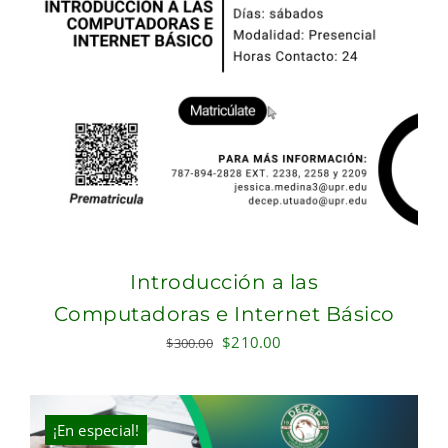
Introducción a las
Computadoras e Internet Básico
Original
Current
$
210.00
$
300.00
price
price
was:
is:
$300.00.
$210.00.
¡En especial!