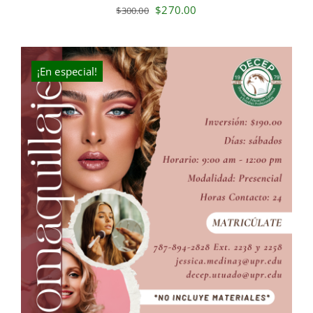
Original
Current
$
270.00
$
300.00
price
price
was:
is:
$300.00.
$270.00.
¡En especial!