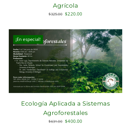
Agrícola
Original
Current
$
220.00
$
325.00
price
price
was:
is:
$325.00.
$220.00.
¡En especial!
Ecología Aplicada a Sistemas
Agroforestales
Original
Current
$
400.00
$
631.00
price
price