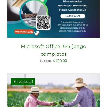
Microsoft Office 365 (pago
completo)
Original
Current
$
190.00
$
230.00
price
price
was:
is:
$230.00.
$190.00.
¡En especial!