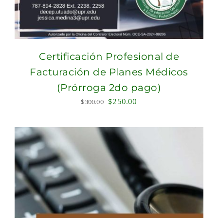
Certificación Profesional de
Facturación de Planes Médicos
(Prórroga 2do pago)
Original
Current
$
250.00
$
300.00
price
price
was:
is:
$300.00.
$250.00.