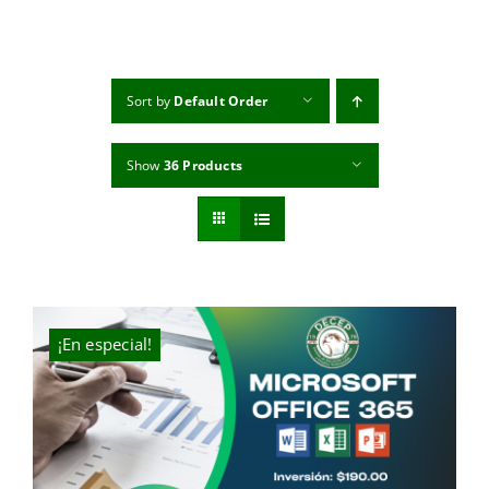
MI CUENTA
CARRITO
Sort by
Default Order
Show
36 Products
¡En especial!