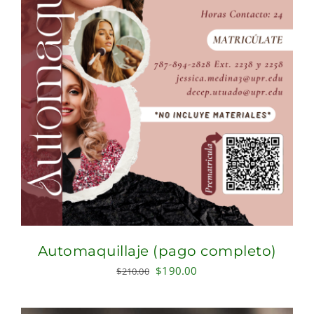
Automaquillaje (pago completo)
Original
Current
$
190.00
$
210.00
price
price
was:
is: