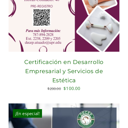
Certificación en Desarrollo
Empresarial y Servicios de
Estética
Original
Current
$
100.00
$
200.00
price
price
was:
is:
$200.00.
$100.00.
¡En especial!