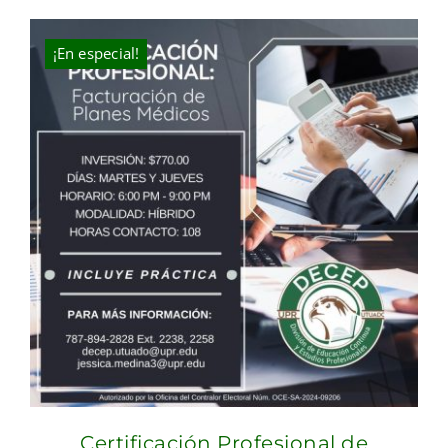
was:
is:
$631.00.
$400.00.
¡En especial!
Certificación Profesional de