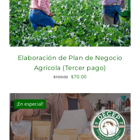
Elaboración de Plan de Negocio
Agrícola (Tercer pago)
Original
Current
$
70.00
$
109.00
price
price
was:
is:
$109.00.
$70.00.
¡En especial!