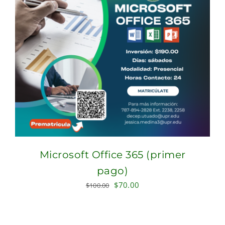
Microsoft Office 365 (primer
pago)
Original
Current
$
70.00
$
100.00
price
price
was:
is:
$100.00.
$70.00.