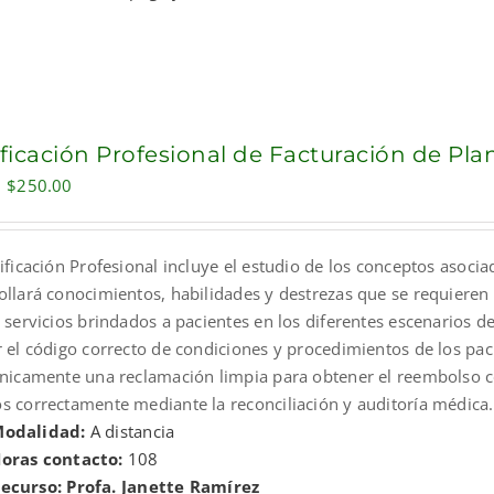
ificación Profesional de Facturación de Pl
Original
Current
$
250.00
price
price
was:
is:
ificación Profesional incluye el estudio de los conceptos asocia
$300.00.
$250.00.
ollará conocimientos, habilidades y destrezas que se requieren 
 servicios brindados a pacientes en los diferentes escenarios de
r el código correcto de condiciones y procedimientos de los pa
ónicamente una reclamación limpia para obtener el reembolso co
s correctamente mediante la reconciliación y auditoría médica.
odalidad:
A distancia
oras contacto:
108
ecurso: Profa. Janette Ramírez