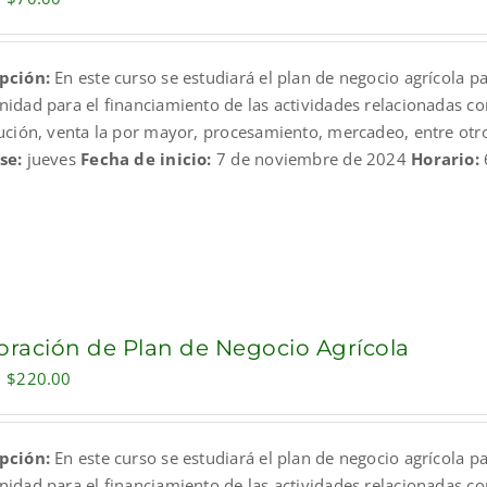
price
price
was:
is:
pción:
En este curso se estudiará el plan de negocio agrícola p
$109.00.
$70.00.
nidad para el financiamiento de las actividades relacionadas co
bución, venta la por mayor, procesamiento, mercadeo, entre otr
se:
jueves
Fecha de inicio:
7 de noviembre de 2024
Horario:
oración de Plan de Negocio Agrícola
Original
Current
$
220.00
price
price
was:
is:
pción:
En este curso se estudiará el plan de negocio agrícola p
$325.00.
$220.00.
nidad para el financiamiento de las actividades relacionadas co