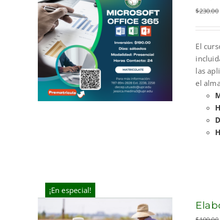
$
230.00
El curs
incluid
las ap
el alma
M
H
D
H
¡En especial!
Elab
$
109.00