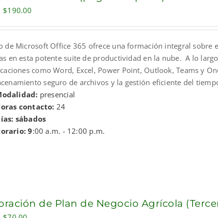
Original
Current
$
190.00
price
price
was:
is:
o de Microsoft Office 365 ofrece una formación integral sobre e
$230.00.
$190.00.
as en esta potente suite de productividad en la nube. A lo larg
licaciones como Word, Excel, Power Point, Outlook, Teams y One
cenamiento seguro de archivos y la gestión eficiente del tiempo
odalidad:
presencial
oras contacto:
24
ías: sábados
orario: 9
:00 a.m. - 12:00 p.m.
oración de Plan de Negocio Agrícola (Terce
Original
Current
$
70.00