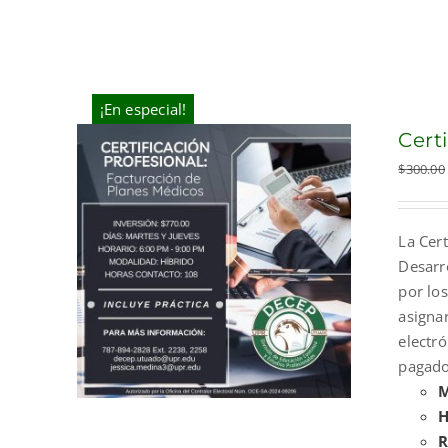
¡En especial!
Cert
$
300.00
La Cert
Desarr
por los
asigna
electr
pagado
M
H
R