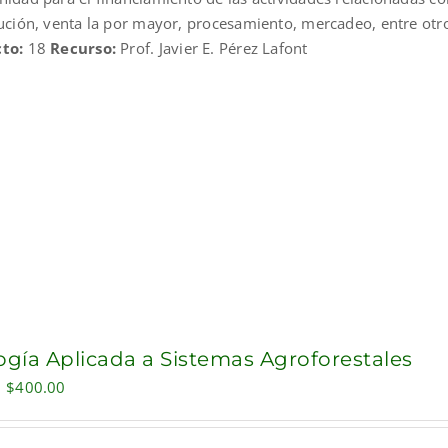
bución, venta la por mayor, procesamiento, mercadeo, entre otr
to:
18
Recurso:
Prof. Javier E. Pérez Lafont
ogía Aplicada a Sistemas Agroforestales
Original
Current
$
400.00
price
price
was:
is: