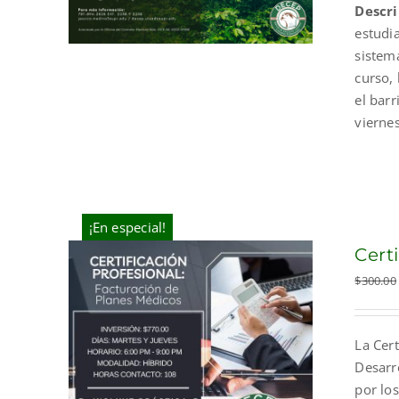
Descri
estudi
sistem
curso, 
el bar
vierne
¡En especial!
Cert
$
300.00
La Cert
Desarr
por los