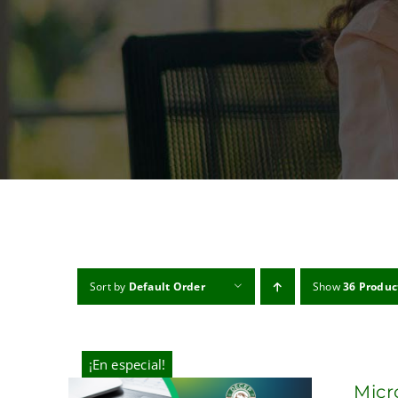
Sort by
Default Order
Show
36 Produc
¡En especial!
Micr