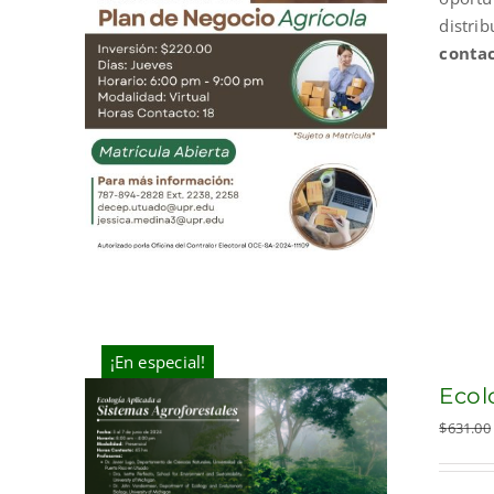
distri
contac
¡En especial!
Ecol
$
631.00