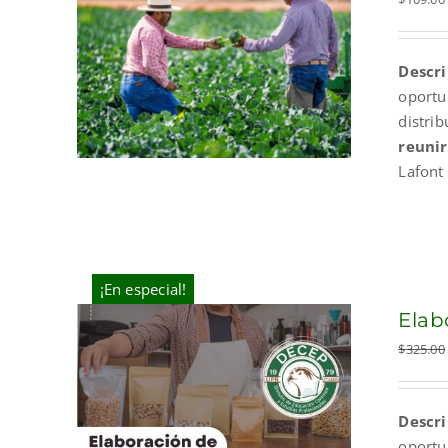
Descri
oportu
distri
reunir
Lafont
¡En especial!
Elab
$
325.00
Descri
oportu