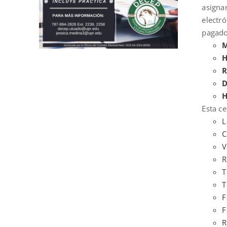
asigna
electr
pagado
M
H
R
D
H
Esta ce
L
C
V
R
T
T
F
F
R