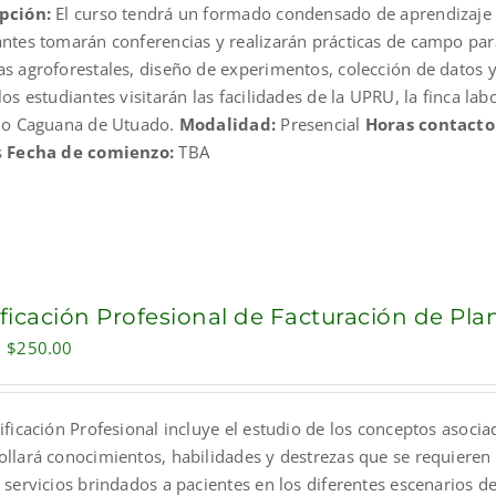
pción:
El curso tendrá un formado condensado de aprendizaje act
$631.00.
$400.00.
antes tomarán conferencias y realizarán prácticas de campo par
as agroforestales, diseño de experimentos, colección de datos y
los estudiantes visitarán las facilidades de la UPRU, la finca la
rio Caguana de Utuado.
Modalidad:
Presencial
Horas contacto
s
Fecha de comienzo:
TBA
ificación Profesional de Facturación de Pl
Original
Current
$
250.00
price
price
was:
is:
ificación Profesional incluye el estudio de los conceptos asocia
$300.00.
$250.00.
ollará conocimientos, habilidades y destrezas que se requieren 
 servicios brindados a pacientes en los diferentes escenarios de