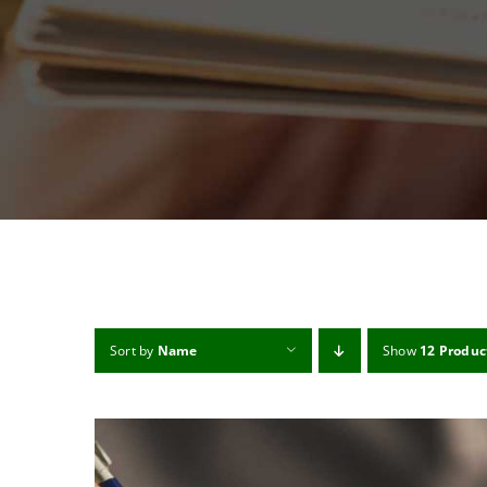
Sort by
Name
Show
12 Produc