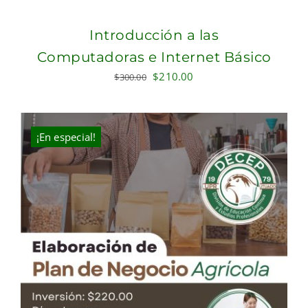
Introducción a las
Computadoras e Internet Básico
Original
Current
$
210.00
$
300.00
price
price
was:
is:
$300.00.
$210.00.
¡En especial!