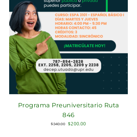
Programa Preuniversitario Ruta
846
Original
Current
$
200.00
$
340.00
price
price