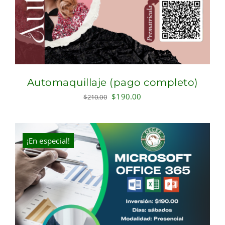
Automaquillaje (pago completo)
Original
Current
$
190.00
$
210.00
price
price
was:
is:
$210.00.
$190.00.
¡En especial!