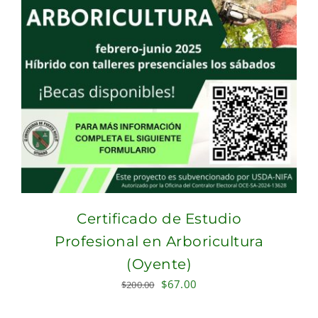
Certificado de Estudio
Profesional en Arboricultura
(Oyente)
Original
Current
$
67.00
$
200.00
price
price