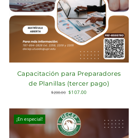
Capacitación para Preparadores
de Planillas (tercer pago)
Original
Current
$
107.00
$
200.00
price
price
was:
is:
$200.00.
$107.00.
¡En especial!