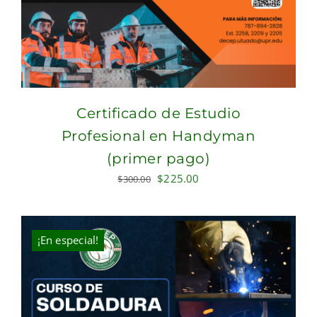
Certificado de Estudio
Profesional en Handyman
(primer pago)
Original
Current
$
225.00
$
300.00
price
price
was:
is:
$300.00.
$225.00.
¡En especial!