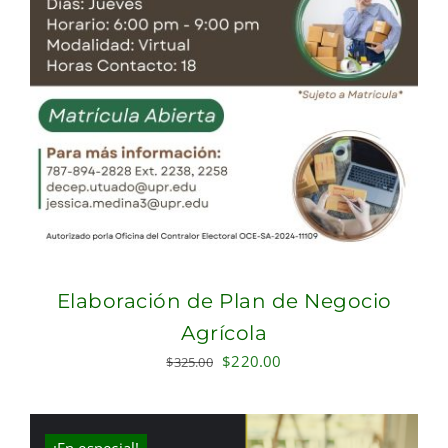
Elaboración de Plan de Negocio
Agrícola
Original
Current
$
220.00
$
325.00
price
price
was:
is:
$325.00.
$220.00.