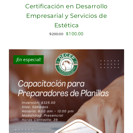
Certificación en Desarrollo
Empresarial y Servicios de
Estética
Original
Current
$
100.00
$
200.00
price
price
was:
is:
$200.00.
$100.00.
¡En especial!