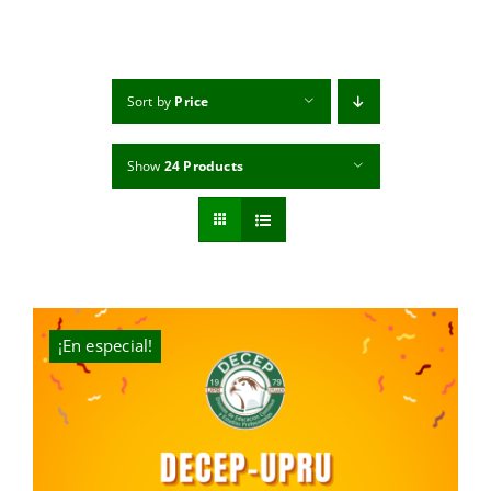
MI CUENTA
CARRITO
Sort by
Price
Show
24 Products
¡En especial!