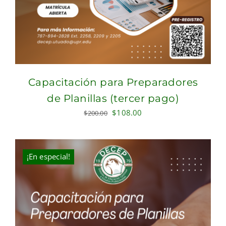
Capacitación para Preparadores
de Planillas (tercer pago)
Original
Current
$
108.00
$
200.00
price
price
was:
is:
$200.00.
$108.00.
¡En especial!