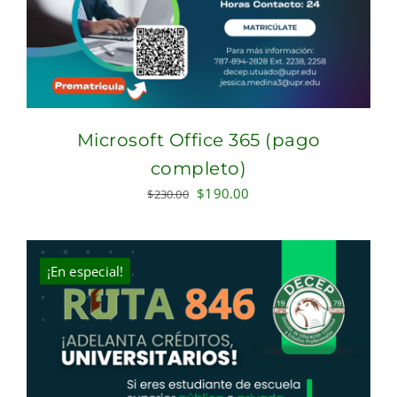
Microsoft Office 365 (pago
completo)
Original
Current
$
190.00
$
230.00
price
price
was:
is:
$230.00.
$190.00.
¡En especial!