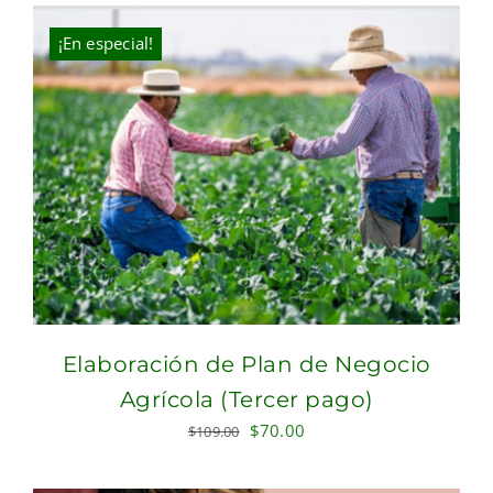
was:
is:
$200.00.
$67.00.
¡En especial!
Elaboración de Plan de Negocio
Agrícola (Tercer pago)
Original
Current
$
70.00
$
109.00
price
price
was:
is: