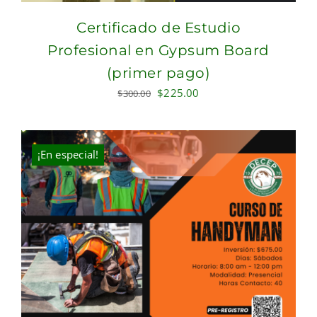
Certificado de Estudio
Profesional en Gypsum Board
(primer pago)
Original
Current
$
225.00
$
300.00
price
price
was:
is:
$300.00.
$225.00.
¡En especial!