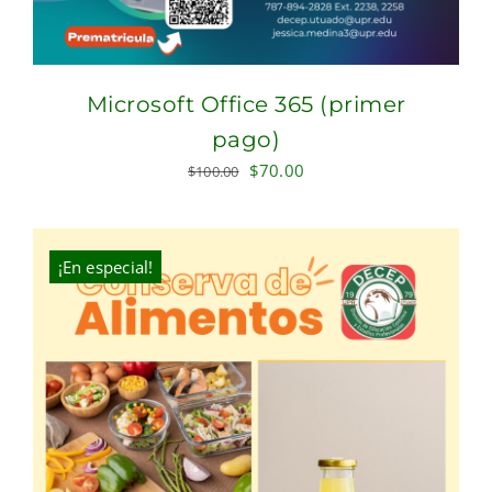
Microsoft Office 365 (primer
pago)
Original
Current
$
70.00
$
100.00
price
price
was:
is:
$100.00.
$70.00.
¡En especial!