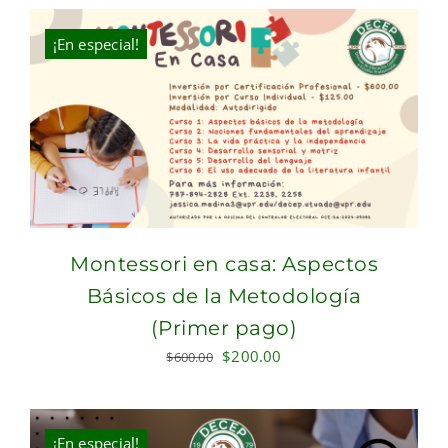
was:
is:
$340.00.
$200.00.
¡En especial!
Montessori en casa: Aspectos
Básicos de la Metodología
(Primer pago)
Original
Current
$
200.00
$
600.00
price
price
was:
is:
$600.00.
$200.00.
¡En especial!