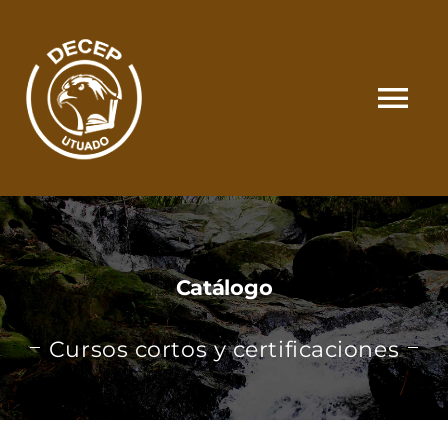
Skip
to
content
Tog
Nav
SOMOS
CATÁLOGO
Catálogo
MATRÍCULA Y PAGOS
Cursos cortos y certificaciones
CONTACTO