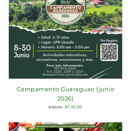
Campamento Guaraguao (junio
2026)
Original
Current
$
130.00
$
180.00
price
price
was:
is:
$180.00.
$130.00.