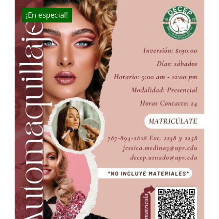
$109.00.
$70.00.
¡En especial!