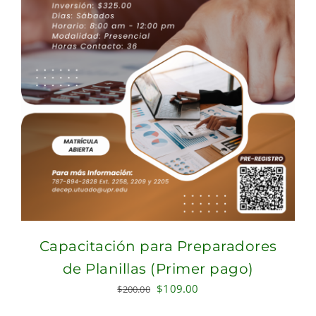
Capacitación para Preparadores
de Planillas (Primer pago)
Original
Current
$
109.00
$
200.00
price
price