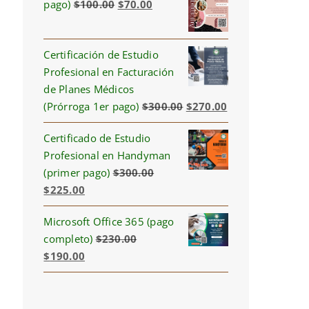
Original
Current
pago)
$
100.00
$
70.00
price
price
was:
is:
Certificación de Estudio
$100.00.
$70.00.
Profesional en Facturación
de Planes Médicos
Original
Current
(Prórroga 1er pago)
$
300.00
$
270.00
price
price
Certificado de Estudio
was:
is:
Profesional en Handyman
$300.00.
$270.00.
(primer pago)
$
300.00
Original
Current
$
225.00
price
price
Microsoft Office 365 (pago
was:
is:
completo)
$
230.00
$300.00.
$225.00.
Original
Current
$
190.00
price
price
was:
is:
$230.00.
$190.00.