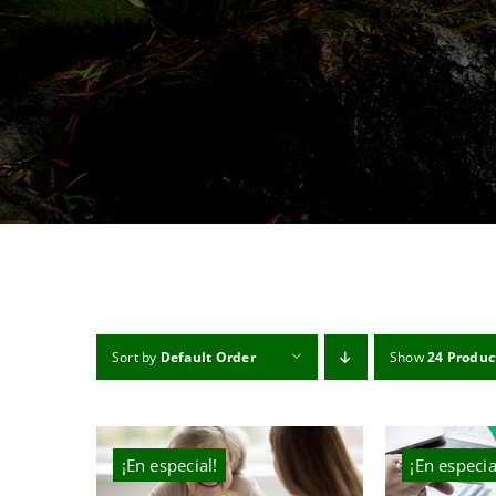
Sort by
Default Order
Show
24 Produc
¡En especial!
¡En especia