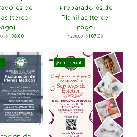
radores de
Preparadores de
las (tercer
Planillas (tercer
pago)
pago)
Original
Current
Original
Current
$
108.00
$
107.00
00
$
200.00
price
price
price
price
was:
is:
was:
is:
$200.00.
$108.00.
$200.00.
$107.00.
l!
¡En especial!
icación de