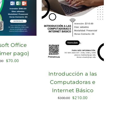
oft Office
rimer pago)
Original
Current
$
70.00
.00
price
price
Introducción a las
was:
is:
$100.00.
$70.00.
Computadoras e
Internet Básico
Original
Current
$
210.00
$
300.00
price
price
was:
is: