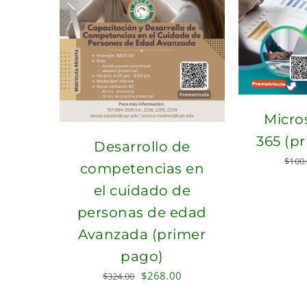
Micros
365 (p
Desarrollo de
$
100
competencias en
el cuidado de
personas de edad
Avanzada (primer
pago)
Original
Current
$
268.00
$
324.00
price
price