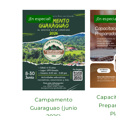
¡En especial!
¡En especia
Capaci
Campamento
Prepa
Guaraguao (junio
Pl