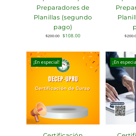
Preparadores de
Prepa
Planillas (segundo
Planil
pago)
Original
Current
$
108.00
$
200.00
$
200.
price
price
was:
is:
$200.00.
$108.00.
¡En especial!
¡En especia
Certificación
Certif