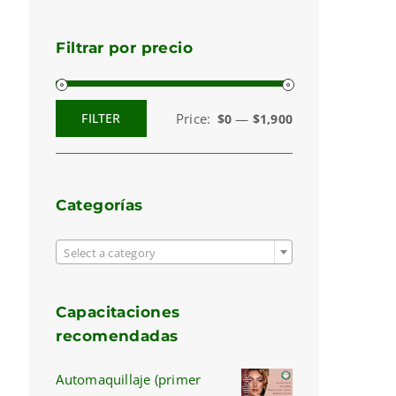
Filtrar por precio
Price:
—
FILTER
$0
$1,900
Min
Max
price
price
Categorías

Select a category
Capacitaciones
recomendadas
Automaquillaje (primer