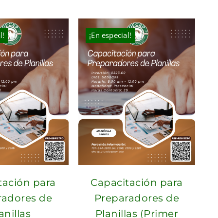
was:
is:
was:
is:
$210.00.
$190.00.
$100.00.
$70.00.
l!
¡En especial!
tación para
Capacitación para
radores de
Preparadores de
anillas
Planillas (Primer