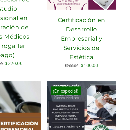
studio
sional en
Certificación en
ración de
Desarrollo
s Médicos
Empresarial y
rroga 1er
Servicios de
pago)
Estética
Original
Current
$
270.00
00
Original
Current
$
100.00
$
200.00
price
price
price
price
was:
is:
was:
is:
$300.00.
$270.00.
$200.00.
$100.00.
¡En especial!