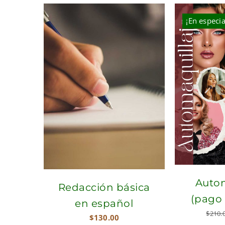
was:
is:
$324.00.
$268.00.
¡En especia
Autom
Redacción básica
(pago
en español
$
210.
$
130.00