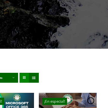
ts
l!
¡En especial!