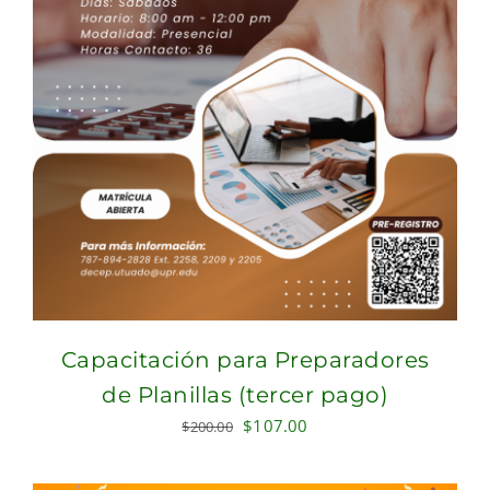
Capacitación para Preparadores
de Planillas (tercer pago)
Original
Current
$
107.00
$
200.00
price
price
was:
is: