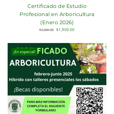
Certificado de Estudio
Profesional en Arboricultura
(Enero 2026)
Original
Current
$
1,900.00
$
2,400.00
price
price
was:
is:
$2,400.00.
$1,900.00.
¡En especial!