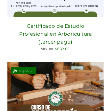
Certificado de Estudio
Profesional en Arboricultura
(tercer pago)
Original
Current
$
632.00
$
800.00
price
price
was:
is:
$800.00.
$632.00.
¡En especial!