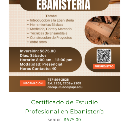
Certificado de Estudio
Profesional en Ebanistería
Original
Current
$
675.00
$
830.00
price
price