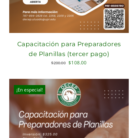
Capacitación para Preparadores
de Planillas (tercer pago)
Original
Current
$
108.00
$
200.00
price
price
was:
is:
$200.00.
$108.00.
¡En especial!