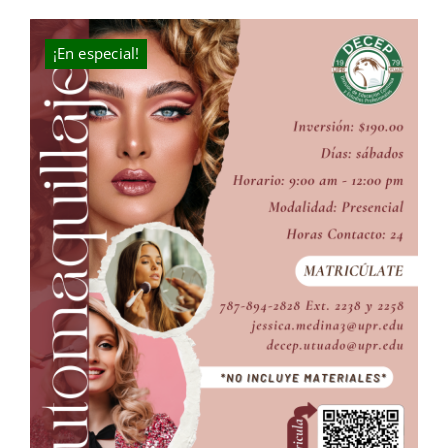
was:
is:
$210.00.
$190.00.
¡En especial!