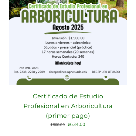
Certificado de Estudio
Profesional en Arboricultura
(primer pago)
Original
Current
$
634.00
$
800.00
price
price