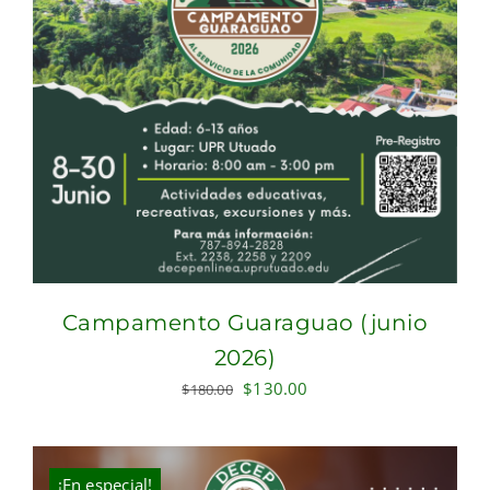
Campamento Guaraguao (junio
2026)
Original
Current
$
130.00
$
180.00
price
price
was:
is:
$180.00.
$130.00.
¡En especial!