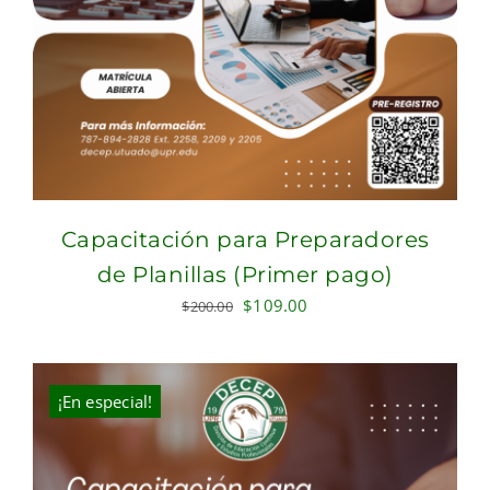
Capacitación para Preparadores
de Planillas (Primer pago)
Original
Current
$
109.00
$
200.00
price
price
was:
is:
$200.00.
$109.00.
¡En especial!