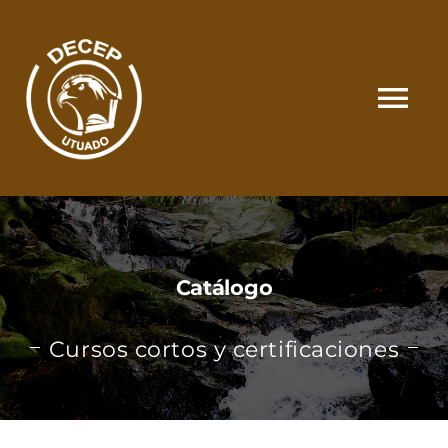
Skip
to
content
Tog
Nav
SOMOS
CATÁLOGO
Catálogo
MATRÍCULA Y PAGOS
Cursos cortos y certificaciones
CONTACTO