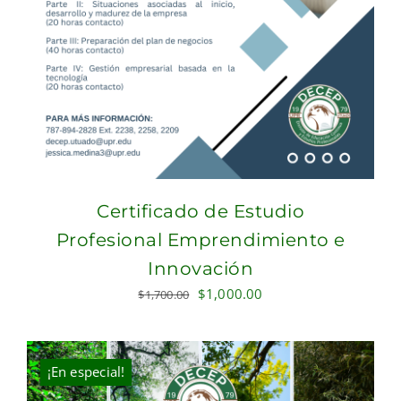
Certificado de Estudio
Profesional Emprendimiento e
Innovación
Original
Current
$
1,000.00
$
1,700.00
price
price
was:
is:
$1,700.00.
$1,000.00.
¡En especial!