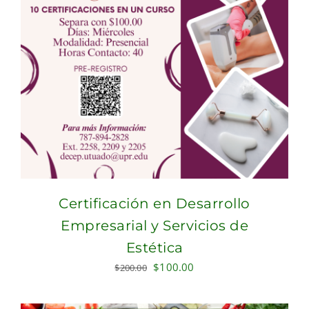
Certificación en Desarrollo
Empresarial y Servicios de
Estética
Original
Current
$
100.00
$
200.00
price
price
was:
is: