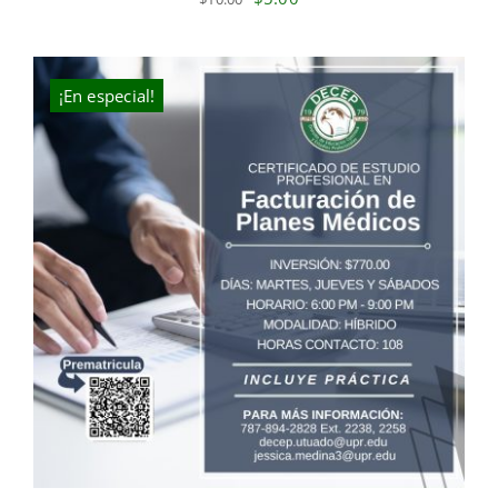
price
price
was:
is:
$10.00.
$5.00.
¡En especial!