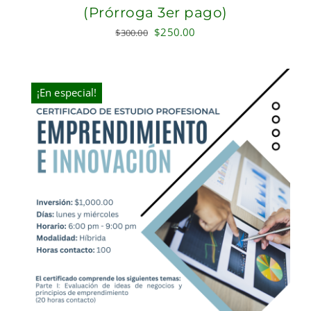
(Prórroga 3er pago)
Original
Current
$
250.00
$
300.00
price
price
was:
is:
$300.00.
$250.00.
¡En especial!