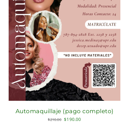
Automaquillaje (pago completo)
Original
Current
$
190.00
$
210.00
price
price