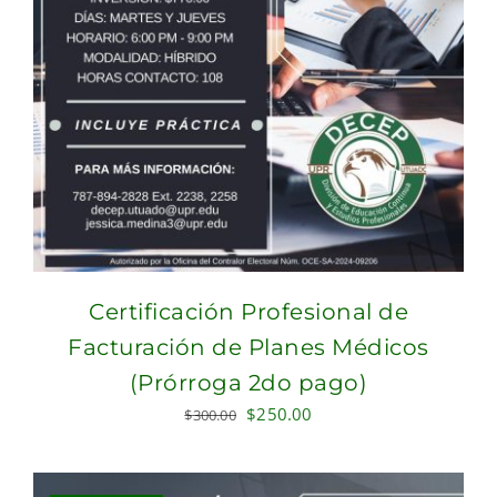
Certificación Profesional de
Facturación de Planes Médicos
(Prórroga 2do pago)
Original
Current
$
250.00
$
300.00
price
price
was:
is:
$300.00.
$250.00.