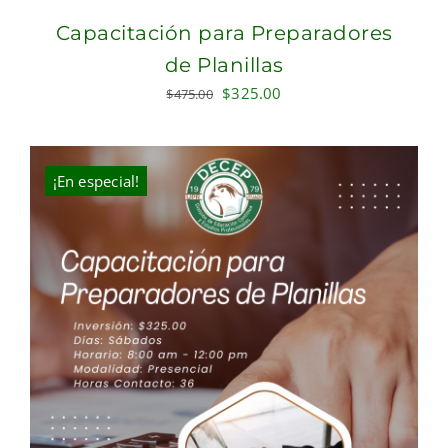
Capacitación para Preparadores
de Planillas
Original
Current
$
325.00
$
475.00
price
price
was:
is:
$475.00.
$325.00.
¡En especial!