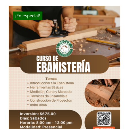
was:
is:
$830.00.
$675.00.
¡En especial!