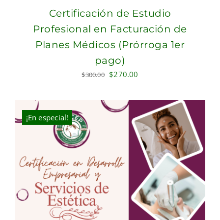
Certificación de Estudio
Profesional en Facturación de
Planes Médicos (Prórroga 1er
pago)
Original
Current
$
270.00
$
300.00
price
price
was:
is:
$300.00.
$270.00.
¡En especial!