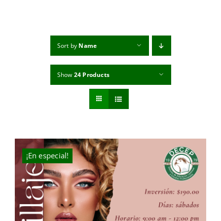
MI CUENTA
CARRITO
Sort by
Name
Show
24 Products
¡En especial!