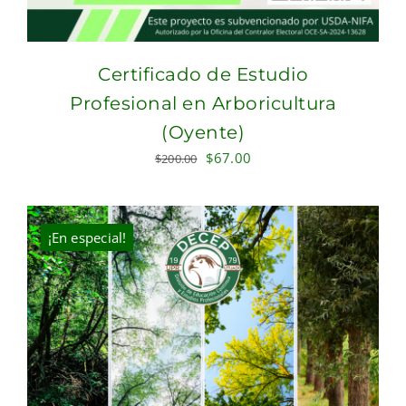
Certificado de Estudio
Profesional en Arboricultura
(Oyente)
Original
Current
$
67.00
$
200.00
price
price
was:
is:
$200.00.
$67.00.
¡En especial!