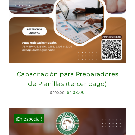
Capacitación para Preparadores
de Planillas (tercer pago)
Original
Current
$
108.00
$
200.00
price
price
was:
is:
$200.00.
$108.00.
¡En especial!