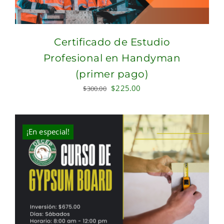
Certificado de Estudio
Profesional en Handyman
(primer pago)
Original
Current
$
225.00
$
300.00
price
price
was:
is:
$300.00.
$225.00.
¡En especial!