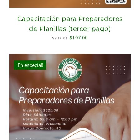
Capacitación para Preparadores
de Planillas (tercer pago)
Original
Current
$
107.00
$
200.00
price
price
was:
is:
$200.00.
$107.00.
¡En especial!