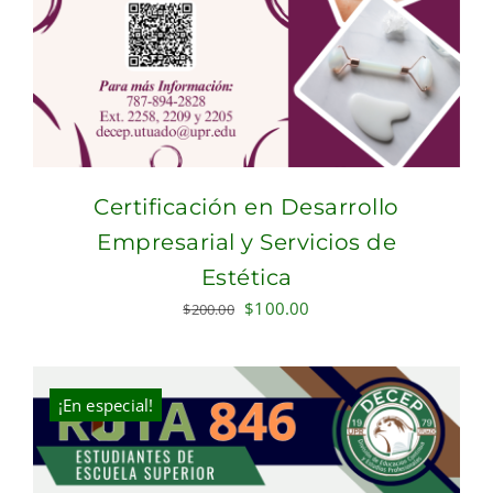
Certificación en Desarrollo
Empresarial y Servicios de
Estética
Original
Current
$
100.00
$
200.00
price
price
was:
is:
$200.00.
$100.00.
¡En especial!