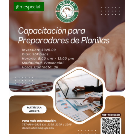
$180.00.
$130.00.
¡En especial!