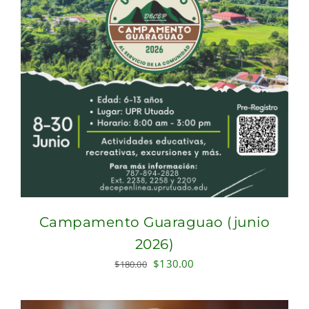
Campamento Guaraguao (junio
2026)
Original
Current
$
130.00
$
180.00
price
price
was:
is: