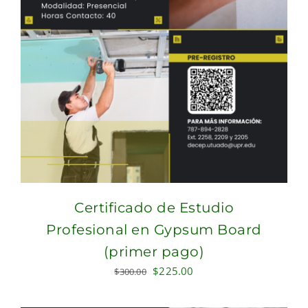
Certificado de Estudio
Profesional en Gypsum Board
(primer pago)
Original
Current
$
225.00
$
300.00
price
price
was:
is: