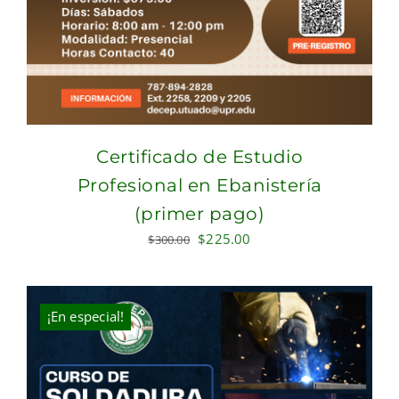
Certificado de Estudio
Profesional en Ebanistería
(primer pago)
Original
Current
$
225.00
$
300.00
price
price
was:
is:
$300.00.
$225.00.
¡En especial!