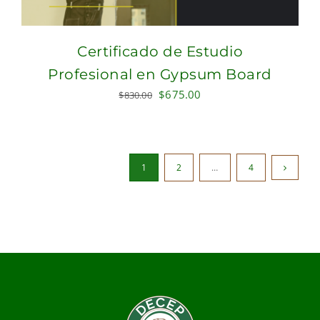
Certificado de Estudio
Profesional en Gypsum Board
Original
Current
$
675.00
$
830.00
price
price
was:
is:
$830.00.
$675.00.
1
2
…
4