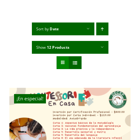
MI CUENTA
CARRITO
Sort by
Date
Show
12 Products
¡En especial!