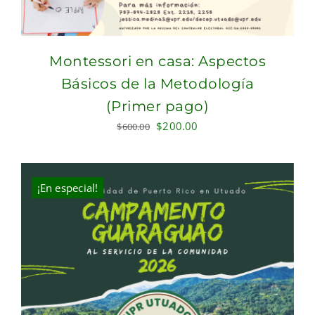
Montessori en casa: Aspectos
Básicos de la Metodología
(Primer pago)
Original
Current
$
200.00
$
600.00
price
price
was:
is:
$600.00.
$200.00.
¡En especial!