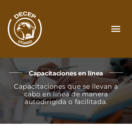
Skip
to
content
Tog
Nav
SOMOS
Capacitaciones en línea
CATÁLOGO
Capacitaciones que se llevan a
cabo en línea de manera
MATRÍCULA Y PAGOS
autodirigida o facilitada.
CONTACTO