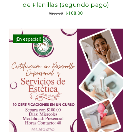
de Planillas (segundo pago)
Original
Current
$
108.00
$
200.00
price
price
was:
is:
$200.00.
$108.00.
¡En especial!