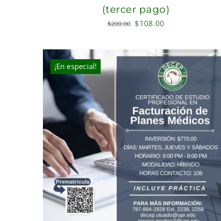
(tercer pago)
Original
Current
$
108.00
$
200.00
price
price
was:
is:
$200.00.
$108.00.
¡En especial!