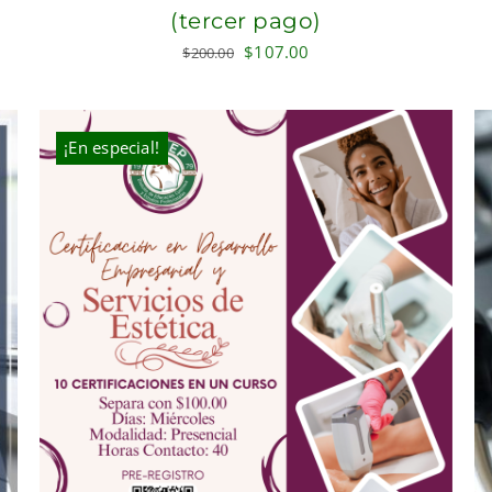
(tercer pago)
Original
Current
$
107.00
$
200.00
price
price
was:
is:
$200.00.
$107.00.
¡En especial!