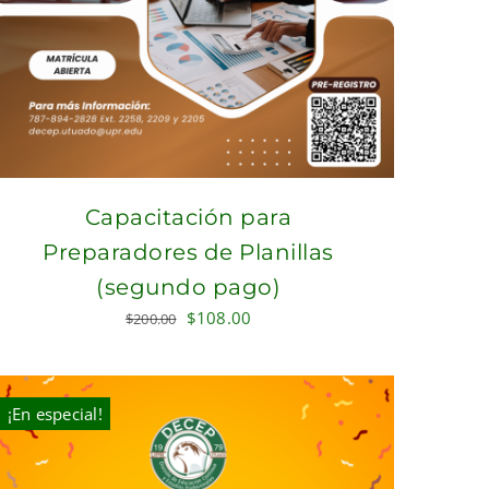
Capacitación para
Preparadores de Planillas
(segundo pago)
Original
Current
$
108.00
$
200.00
price
price
was:
is:
$200.00.
$108.00.
¡En especial!