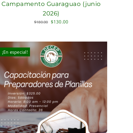
Campamento Guaraguao (junio
2026)
Original
Current
$
130.00
$
180.00
price
price
was:
is:
$180.00.
$130.00.
¡En especial!