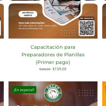
Capacitación para
Preparadores de Planillas
(Primer pago)
Original
Current
$
109.00
$
200.00
price
price
was:
is:
$200.00.
$109.00.
¡En especial!