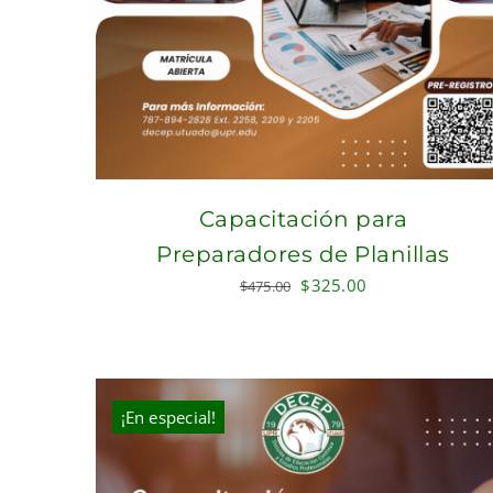
Capacitación para
Preparadores de Planillas
Original
Current
$
325.00
$
475.00
price
price
was:
is:
$475.00.
$325.00.
¡En especial!