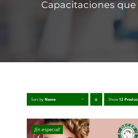
Capacitaciones que 
Sort by
Name
Show
12 Produc
¡En especial!