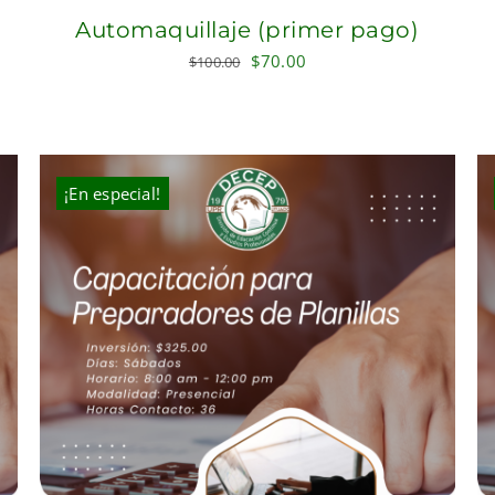
Automaquillaje (primer pago)
Original
Current
$
70.00
$
100.00
price
price
was:
is:
$100.00.
$70.00.
¡En especial!