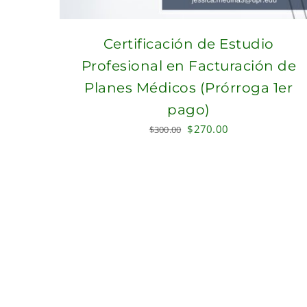
Certificación de Estudio
Profesional en Facturación de
Planes Médicos (Prórroga 1er
pago)
Original
Current
$
270.00
$
300.00
price
price
was:
is:
$300.00.
$270.00.