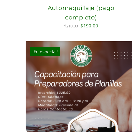
Automaquillaje (pago
completo)
Original
Current
$
190.00
$
210.00
price
price
was:
is:
$210.00.
$190.00.
¡En especial!