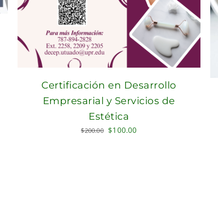
Certificación en Desarrollo
Empresarial y Servicios de
Estética
Original
Current
$
100.00
$
200.00
price
price
was:
is:
$200.00.
$100.00.