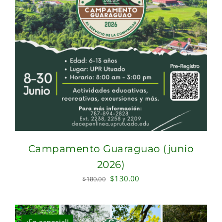
Campamento Guaraguao (junio
2026)
Original
Current
$
130.00
$
180.00
price
price
was:
is:
$180.00.
$130.00.
¡En especial!