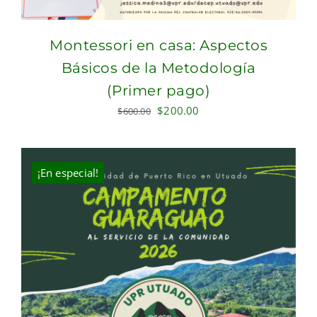
Montessori en casa: Aspectos
Básicos de la Metodología
(Primer pago)
Original
Current
$
200.00
$
600.00
price
price
was:
is:
$600.00.
$200.00.
¡En especial!