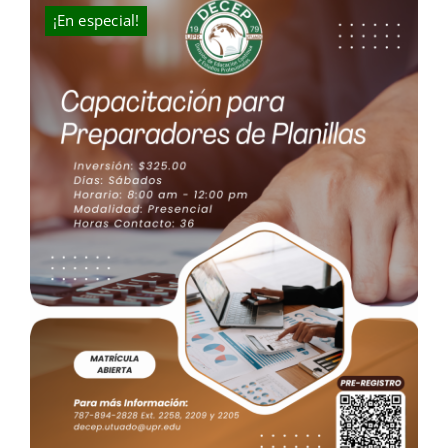
$300.00.
$270.00.
¡En especial!