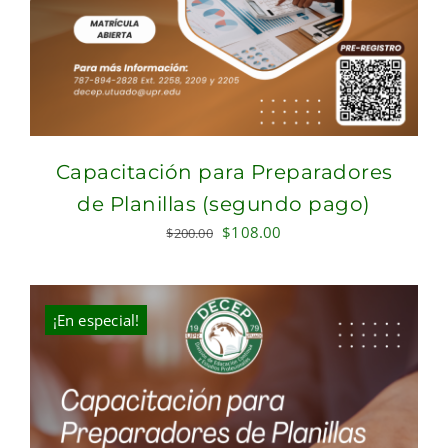
Capacitación para Preparadores
de Planillas (segundo pago)
Original
Current
$
108.00
$
200.00
price
price
was:
is:
$200.00.
$108.00.
¡En especial!