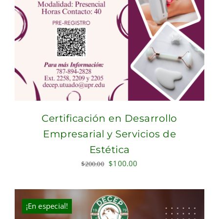
Certificación en Desarrollo
Empresarial y Servicios de
Estética
Original
Current
$
100.00
$
200.00
price
price
was:
is:
$200.00.
$100.00.
¡En especial!