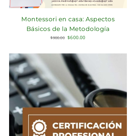
Montessori en casa: Aspectos
Básicos de la Metodología
Original
Current
$
600.00
$
900.00
price
price
was:
is:
$900.00.
$600.00.