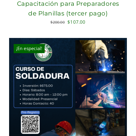
Capacitación para Preparadores
de Planillas (tercer pago)
Original
Current
$
107.00
$
200.00
price
price
was:
is:
$200.00.
$107.00.
¡En especial!