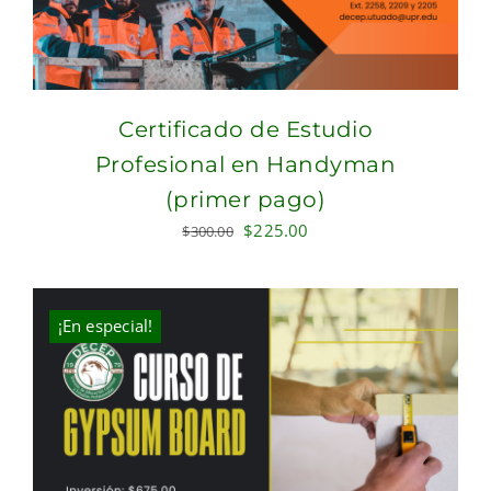
Certificado de Estudio
Profesional en Handyman
(primer pago)
Original
Current
$
225.00
$
300.00
price
price
was:
is:
$300.00.
$225.00.
¡En especial!