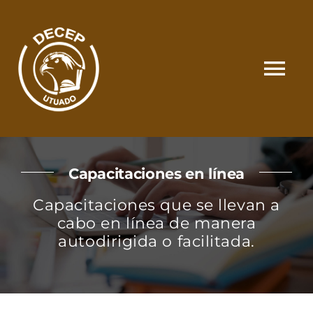
Skip
to
content
Tog
Nav
SOMOS
Capacitaciones en línea
CATÁLOGO
Capacitaciones que se llevan a
cabo en línea de manera
MATRÍCULA Y PAGOS
autodirigida o facilitada.
CONTACTO