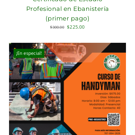
Profesional en Ebanistería
(primer pago)
Original
Current
$
225.00
$
300.00
price
price
was:
is:
$300.00.
$225.00.
¡En especial!