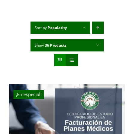
MI CUENTA
CARRITO
Sort by
Popularity
Show
36 Products
¡En especial!