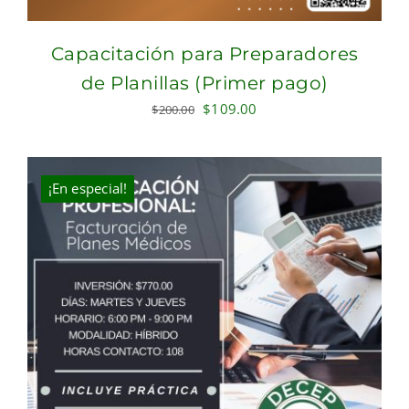
Capacitación para Preparadores
de Planillas (Primer pago)
Original
Current
$
109.00
$
200.00
price
price
was:
is:
$200.00.
$109.00.
¡En especial!