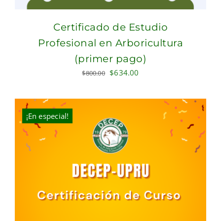
Certificado de Estudio
Profesional en Arboricultura
(primer pago)
Original
Current
$
634.00
$
800.00
price
price
was:
is:
$800.00.
$634.00.
¡En especial!