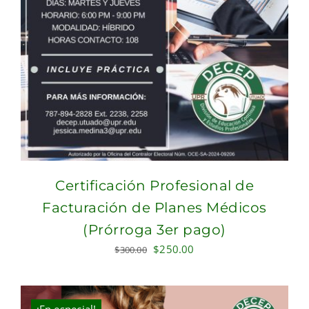
Certificación Profesional de
Facturación de Planes Médicos
(Prórroga 3er pago)
Original
Current
$
250.00
$
300.00
price
price
was:
is:
$300.00.
$250.00.