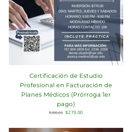
Certificación de Estudio
Profesional en Facturación de
Planes Médicos (Prórroga 1er
pago)
Original
Current
$
270.00
$
300.00
price
price
was:
is: