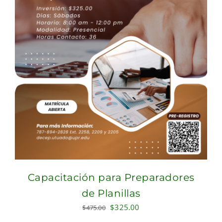
Capacitación para Preparadores
de Planillas
Original
Current
$
325.00
$
475.00
price
price