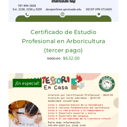
Certificado de Estudio
Profesional en Arboricultura
(tercer pago)
Original
Current
$
632.00
$
800.00
price
price
was:
is:
$800.00.
$632.00.
¡En especial!