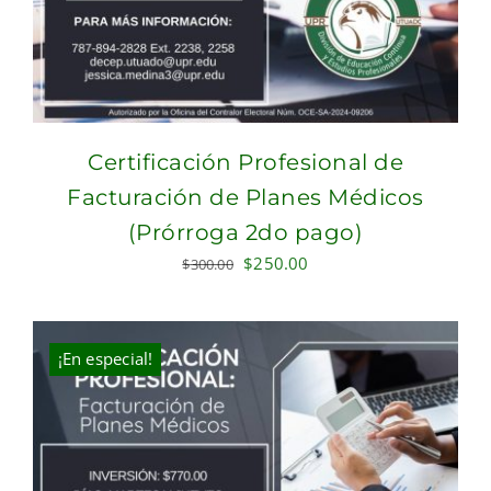
Certificación Profesional de
Facturación de Planes Médicos
(Prórroga 2do pago)
Original
Current
$
250.00
$
300.00
price
price
was:
is:
$300.00.
$250.00.
¡En especial!