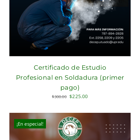
Certificado de Estudio
Profesional en Soldadura (primer
pago)
Original
Current
$
225.00
$
300.00
price
price
was:
is:
$300.00.
$225.00.
¡En especial!