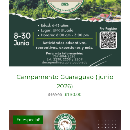
Campamento Guaraguao (junio
2026)
Original
Current
$
130.00
$
180.00
price
price
was:
is:
$180.00.
$130.00.
¡En especial!