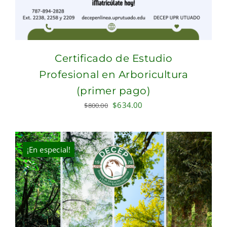
Certificado de Estudio
Profesional en Arboricultura
(primer pago)
Original
Current
$
634.00
$
800.00
price
price
was:
is:
$800.00.
$634.00.
¡En especial!