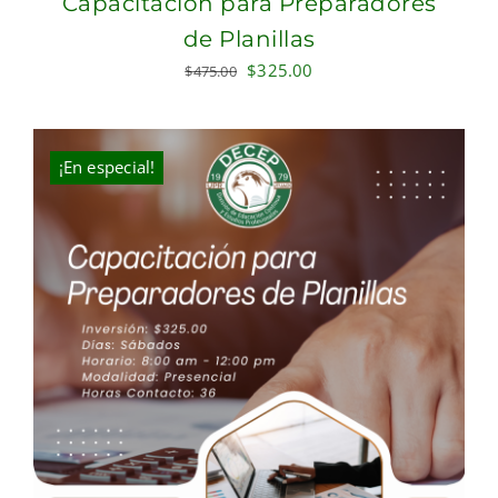
Capacitación para Preparadores
de Planillas
Original
Current
$
325.00
$
475.00
price
price
was:
is:
$475.00.
$325.00.
¡En especial!