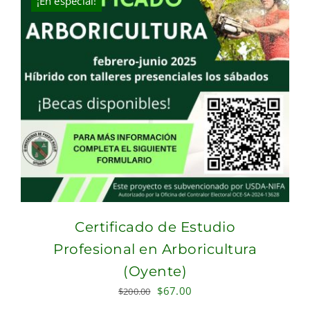
¡En especial!
Certificado de Estudio
Profesional en Arboricultura
(Oyente)
Original
Current
$
67.00
$
200.00
price
price