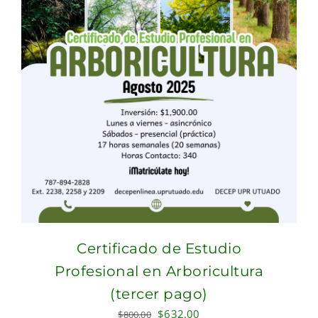
Certificado de Estudio
Profesional en Arboricultura
(tercer pago)
Original
Current
$
632.00
$
800.00