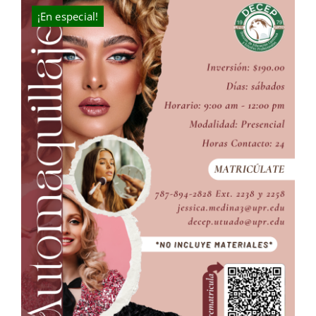
$210.00.
$190.00.
¡En especial!