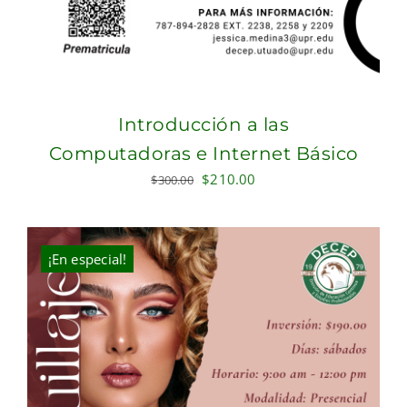
Introducción a las
Computadoras e Internet Básico
Original
Current
$
210.00
$
300.00
price
price
was:
is:
$300.00.
$210.00.
¡En especial!