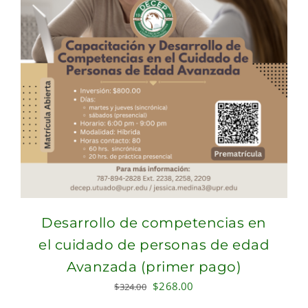
Desarrollo de competencias en
el cuidado de personas de edad
Avanzada (primer pago)
Original
Current
$
268.00
$
324.00
price
price