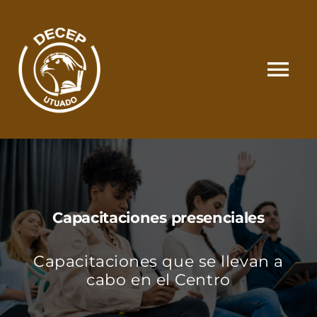
Skip
to
content
Tog
Nav
SOMOS
CATÁLOGO
Capacitaciones presenciales
MATRÍCULA Y PAGOS
Capacitaciones que se llevan a
CONTACTO
cabo en el Centro