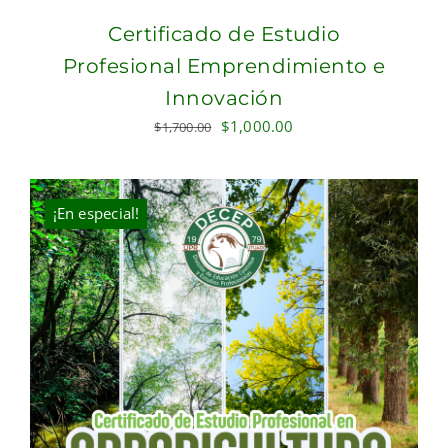
Certificado de Estudio
Profesional Emprendimiento e
Innovación
Original
Current
$
1,000.00
$
1,700.00
price
price
was:
is:
$1,700.00.
$1,000.00.
¡En especial!