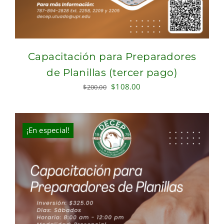
Capacitación para Preparadores
de Planillas (tercer pago)
Original
Current
$
108.00
$
200.00
price
price
was:
is:
$200.00.
$108.00.
¡En especial!