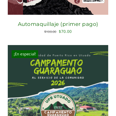
Automaquillaje (primer pago)
Original
Current
$
70.00
$
100.00
price
price
was:
is:
$100.00.
$70.00.
¡En especial!