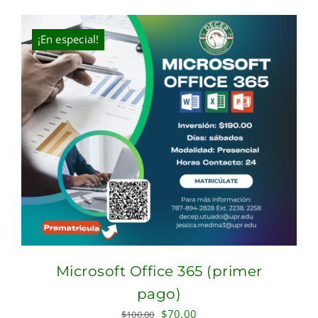
was:
is:
$324.00.
$268.00.
¡En especial!
Microsoft Office 365 (primer
pago)
Original
Current
$
70.00
$
100.00