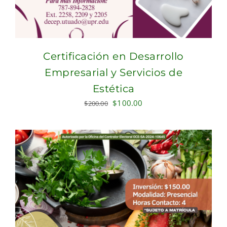
Certificación en Desarrollo
Empresarial y Servicios de
Estética
Original
Current
$
100.00
$
200.00
price
price
was:
is:
$200.00.
$100.00.