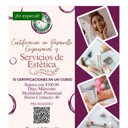
was:
is:
$10.00.
$5.00.
¡En especial!