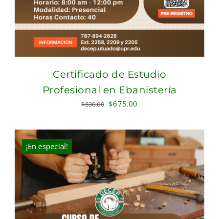
Certificado de Estudio
Profesional en Ebanistería
Original
Current
$
675.00
$
830.00
price
price
was:
is:
$830.00.
$675.00.
¡En especial!