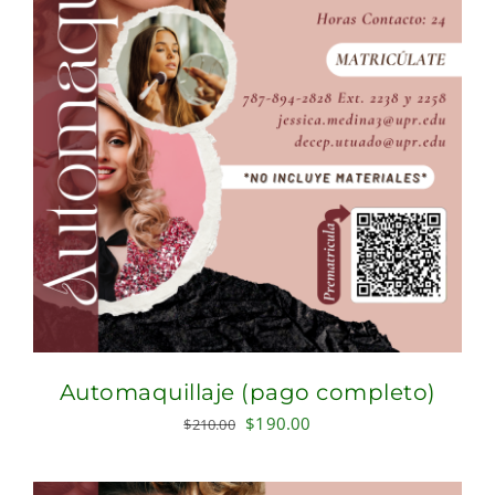
Automaquillaje (pago completo)
Original
Current
$
190.00
$
210.00
price
price
was:
is: