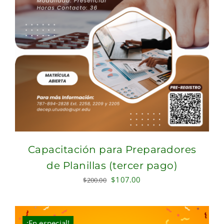
Capacitación para Preparadores
de Planillas (tercer pago)
Original
Current
$
107.00
$
200.00
price
price
was:
is:
$200.00.
$107.00.
¡En especial!