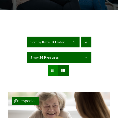
MI CUENTA
CARRITO
Sort by
Default Order
Show
36 Products
¡En especial!