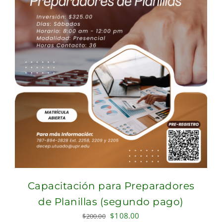
Capacitación para Preparadores
de Planillas (segundo pago)
Original
Current
$
108.00
$
200.00