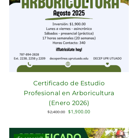
Certificado de Estudio
Profesional en Arboricultura
(Enero 2026)
Original
Current
$
1,900.00
$
2,400.00
price
price
was:
is:
$2,400.00.
$1,900.00.