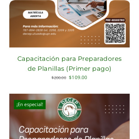
Capacitación para Preparadores
de Planillas (Primer pago)
Original
Current
$
109.00
$
200.00
price
price
was:
is:
$200.00.
$109.00.
¡En especial!