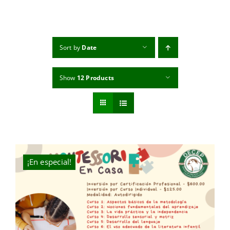
MI CUENTA
CARRITO
Sort by
Date
Show
12 Products
¡En especial!