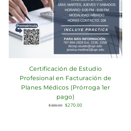
Certificación de Estudio
Profesional en Facturación de
Planes Médicos (Prórroga 1er
pago)
Original
Current
$
270.00
$
300.00
price
price
was:
is:
$300.00.
$270.00.