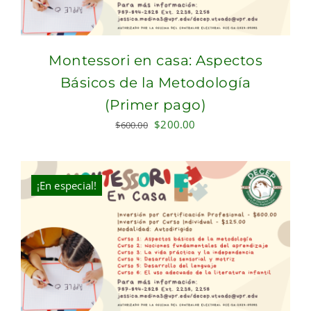
Montessori en casa: Aspectos
Básicos de la Metodología
(Primer pago)
Original
Current
$
200.00
$
600.00
price
price
was:
is:
$600.00.
$200.00.
¡En especial!