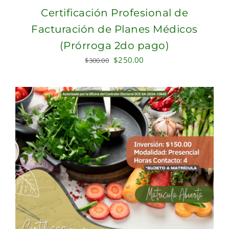
Certificación Profesional de
Facturación de Planes Médicos
(Prórroga 2do pago)
Original
Current
$
250.00
$
300.00
price
price
was:
is:
$300.00.
$250.00.