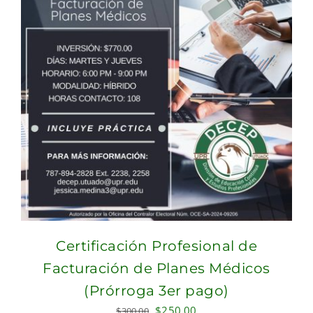
Certificación Profesional de
Facturación de Planes Médicos
(Prórroga 3er pago)
Original
Current
$
250.00
$
300.00