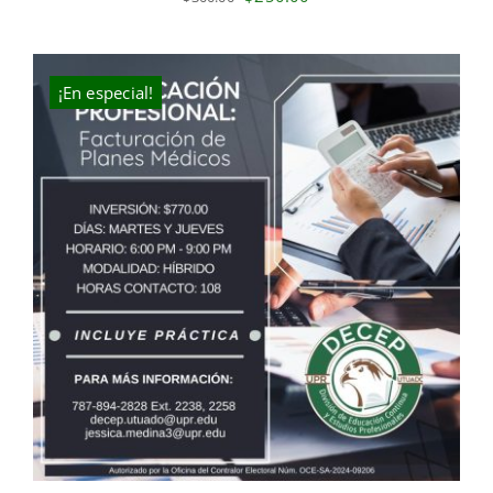
price
price
was:
is:
$300.00.
$250.00.
¡En especial!