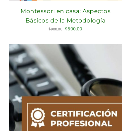
Montessori en casa: Aspectos
Básicos de la Metodología
Original
Current
$
600.00
$
900.00
price
price
was:
is:
$900.00.
$600.00.