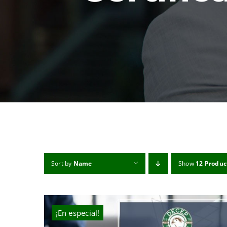
Sort by
Name
Show
12 Produc
¡En especial!