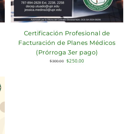
Certificación Profesional de
Facturación de Planes Médicos
(Prórroga 3er pago)
Original
Current
$
250.00
$
300.00
price
price
was:
is:
$300.00.
$250.00.