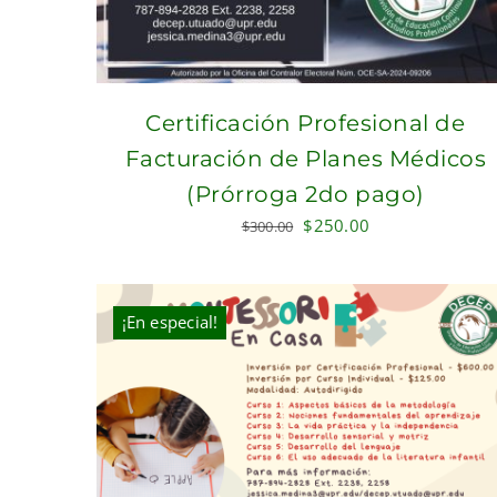
Certificación Profesional de
Facturación de Planes Médicos
(Prórroga 2do pago)
Original
Current
$
250.00
$
300.00
price
price
was:
is:
$300.00.
$250.00.
¡En especial!