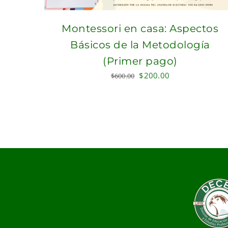
Montessori en casa: Aspectos
Básicos de la Metodología
(Primer pago)
Original
Current
$
200.00
$
600.00
price
price
was:
is:
$600.00.
$200.00.